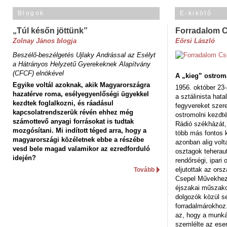
Blogok
E-kikötő
„Túl későn jöttünk”
Forradalom 
Zolnay János blogja
Eörsi László
Beszélő-beszélgetés Ujlaky Andrással az Esélyt
a Hátrányos Helyzetű Gyerekeknek Alapítvány
(CFCF) elnökével
A „kieg” ostrom
Egyike voltál azoknak, akik Magyarországra
1956. október 23-
hazatérve roma, esélyegyenlőségi ügyekkel
a sztálinista hat
kezdtek foglalkozni, és ráadásul
fegyvereket szere
kapcsolatrendszerük révén ehhez még
ostromolni kezdt
számottevő anyagi forrásokat is tudtak
Rádió székházát,
mozgósítani. Mi indított téged arra, hogy a
több más fontos 
magyarországi közéletnek ebbe a részébe
azonban alig volt
vesd bele magad valamikor az ezredforduló
osztagok teheraut
idején?
rendőrségi, ipar
eljutottak az ors
Tovább
Csepel Művekhez 
éjszakai műszakot
dolgozók közül s
forradalmárokhoz.
az, hogy a munk
szemlélte az es