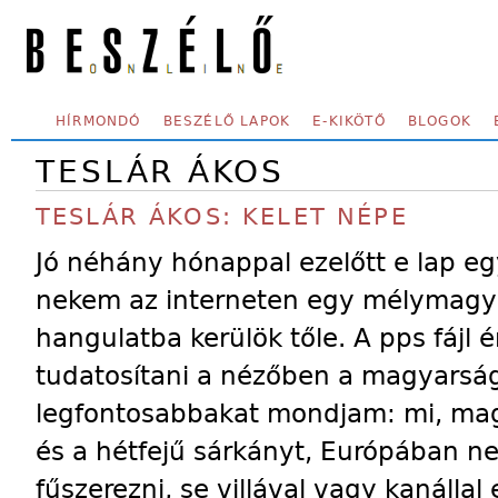
Skip to main content
SECONDARY MENU
HÍRMONDÓ
BESZÉLŐ LAPOK
E-KIKÖTŐ
BLOGOK
TESLÁR ÁKOS
TESLÁR ÁKOS: KELET NÉPE
Jó néhány hónappal ezelőtt e lap egy
nekem az interneten egy mélymagyar
hangulatba kerülök tőle. A pps fájl 
tudatosítani a nézőben a magyarság 
legfontosabbakat mondjam: mi, magy
és a hétfejű sárkányt, Európában ne
fűszerezni, se villával vagy kanálla