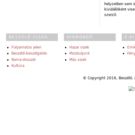
helyzetben sem s
kívülállóként vise
szerző.
BESZÉLŐ ÚJSÁG
HÍRMONDÓ
E-K
Folyamatos jelen
Hazai vizek
Eml
Beszélő-beszélgetés
Mozduljunk
Fény
Roma-dosszié
Más vizek
Kultúra
© Copyright 2016, Beszélő. 