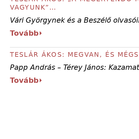
VAGYUNK”…
Vári Györgynek és a Beszélő olvasó
Tovább
TESLÁR ÁKOS: MEGVAN, ÉS MÉG
Papp András – Térey János: Kazama
Tovább