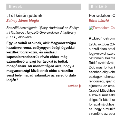
Blogok
E-kikötő
„Túl későn jöttünk”
Forradalom 
Zolnay János blogja
Eörsi László
Beszélő-beszélgetés Ujlaky Andrással az Esélyt
a Hátrányos Helyzetű Gyerekeknek Alapítvány
(CFCF) elnökével
A „kieg” ostrom
Egyike voltál azoknak, akik Magyarországra
1956. október 23-
hazatérve roma, esélyegyenlőségi ügyekkel
a sztálinista hat
kezdtek foglalkozni, és ráadásul
fegyvereket szere
kapcsolatrendszerük révén ehhez még
ostromolni kezdt
számottevő anyagi forrásokat is tudtak
Rádió székházát,
mozgósítani. Mi indított téged arra, hogy a
több más fontos 
magyarországi közéletnek ebbe a részébe
azonban alig volt
vesd bele magad valamikor az ezredforduló
osztagok teheraut
idején?
rendőrségi, ipar
eljutottak az ors
Tovább
Csepel Művekhez 
éjszakai műszakot
dolgozók közül s
forradalmárokhoz.
az, hogy a munk
szemlélte az es