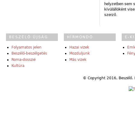
helyzetben sem s
kívülállóként vise
szerző.
BESZÉLŐ ÚJSÁG
HÍRMONDÓ
E-K
Folyamatos jelen
Hazai vizek
Eml
Beszélő-beszélgetés
Mozduljunk
Fény
Roma-dosszié
Más vizek
Kultúra
© Copyright 2016, Beszélő. 