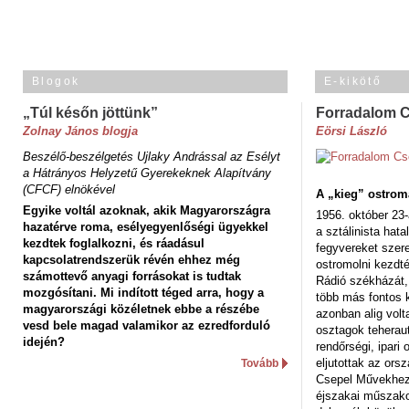
Blogok
E-kikötő
„Túl későn jöttünk”
Forradalom 
Zolnay János blogja
Eörsi László
Beszélő-beszélgetés Ujlaky Andrással az Esélyt
a Hátrányos Helyzetű Gyerekeknek Alapítvány
(CFCF) elnökével
A „kieg” ostrom
Egyike voltál azoknak, akik Magyarországra
1956. október 23-
hazatérve roma, esélyegyenlőségi ügyekkel
a sztálinista hat
kezdtek foglalkozni, és ráadásul
fegyvereket szere
kapcsolatrendszerük révén ehhez még
ostromolni kezdt
számottevő anyagi forrásokat is tudtak
Rádió székházát,
mozgósítani. Mi indított téged arra, hogy a
több más fontos 
magyarországi közéletnek ebbe a részébe
azonban alig volt
vesd bele magad valamikor az ezredforduló
osztagok teheraut
idején?
rendőrségi, ipar
eljutottak az ors
Tovább
Csepel Művekhez 
éjszakai műszakot