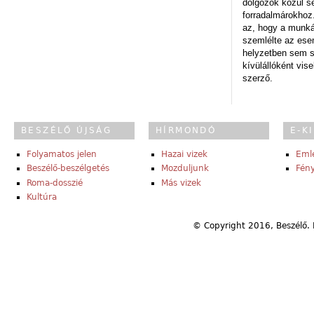
dolgozók közül s
forradalmárokhoz.
az, hogy a munk
szemlélte az es
helyzetben sem s
kívülállóként vise
szerző.
BESZÉLŐ ÚJSÁG
HÍRMONDÓ
E-K
Folyamatos jelen
Hazai vizek
Eml
Beszélő-beszélgetés
Mozduljunk
Fény
Roma-dosszié
Más vizek
Kultúra
© Copyright 2016, Beszélő. 