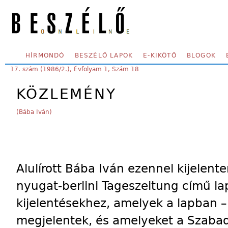
Skip to main content
SECONDARY MENU
HÍRMONDÓ
BESZÉLŐ LAPOK
E-KIKÖTŐ
BLOGOK
YOU ARE HERE:
17. szám (1986/2.), Évfolyam 1, Szám 18
KÖZLEMÉNY
(Bába Iván)
Alulírott Bába Iván ezennel kijelen
nyugat-berlini Tageszeitung című l
kijelentésekhez, amelyek a lapban –
megjelentek, és amelyeket a Szaba