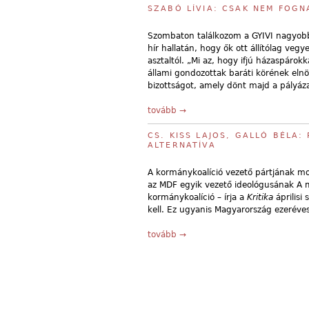
SZABÓ LÍVIA: CSAK NEM FOGN
Szombaton találkozom a GYIVI nagyobba
hír hallatán, hogy ők ott állítólag veg
asztaltól. „Mi az, hogy ifjú házaspárok
állami gondozottak baráti körének elnö
bizottságot, amely dönt majd a pályáza
tovább →
CS. KISS LAJOS, GALLÓ BÉLA
ALTERNATÍVA
A kormánykoalíció vezető pártjának mo
az MDF egyik vezető ideológusának A m
kormánykoalíció – írja a
Kritika
áprilisi
kell. Ez ugyanis Magyarország ezeréves
tovább →