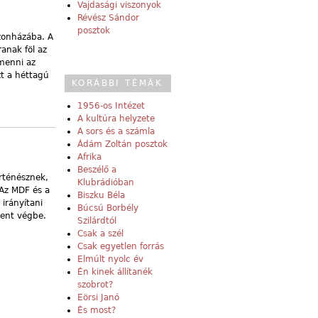
Vajdasági viszonyok
Révész Sándor
posztok
rzonházába. A
ranak föl az
 menni az
zt a héttagú
KORÁBBI TÉMÁK
1956-os Intézet
A kultúra helyzete
A sors és a számla
Ádám Zoltán posztok
Afrika
Beszélő a
rténésznek,
Klubrádióban
„Az MDF és a
Biszku Béla
 irányítani
Búcsú Borbély
ment végbe.
Szilárdtól
Csak a szél
Csak egyetlen forrás
Elmúlt nyolc év
Én kinek állítanék
szobrot?
Eörsi Janó
És most?