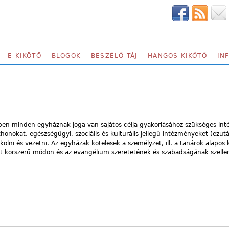
E-KIKÖTŐ
BLOGOK
BESZÉLŐ TÁJ
HANGOS KIKÖTŐ
IN
A…
ében minden egyháznak joga van sajátos célja gyakorlásához szükséges in
honokat, egészségügyi, szociális és kulturális jellegű intézményeket (ezut
olni és vezetni. Az egyházak kötelesek a személyzet, ill. a tanárok alapos 
kat korszerű módon és az evangélium szeretetének és szabadságának szell