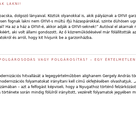
AK LAKNI!
cska, dolgozó lányaival. Köztük olyanokkal is, akik pályáznak a GYIVI ga
yesen fognak lakni nem GYIVI-s múltú ifjú házaspárokkal, szinte dühösen ug
kal? Ha az a ház a GYIVI-é, akkor adják a GYIVI-seknek!” Autóval el akarnak
kéért, aki volt állami gondozott. Az ő közreműködésével már fölállították a
tokról és arról, hogy kit hívjunk be a garzonházba.
: POLGÁROSODÁS VAGY POLGÁROSÍTÁS? – EGY ÉRTELMETLEN
dernizációs hitvallását a legegyértelműbben alighanem Gergely András tö
odernizációs folyamatokat irányítani kell című okfejtésében olvashatjuk. 
 számában – azt a felfogást képviseli, hogy a Nyugathoz történő felzárkózást
 története során mindig fölülről irányított, vezérelt folyamatok jegyében 