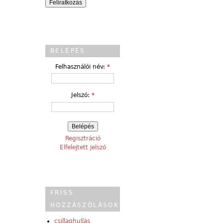
BELÉPÉS
Felhasználói név:
*
Jelszó:
*
Regisztráció
Elfelejtett jelszó
FRISS
HOZZÁSZÓLÁSOK
csillaghullás