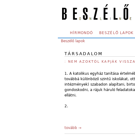
Skip to main content
SECONDARY MENU
HÍRMONDÓ
BESZÉLŐ LAPOK
YOU ARE HERE:
Beszélő lapok
TÁRSADALOM
: NEM AZOKTÓL KAPJÁK VISSZ
1. A katolikus egyház tanítása értelm
továbbá különböző szintű iskolákat, ott
intézmények) szabadon alapítani, birtok
gondoskodni, a rájuk háruló feladato
ellátni.
2.
tovább →