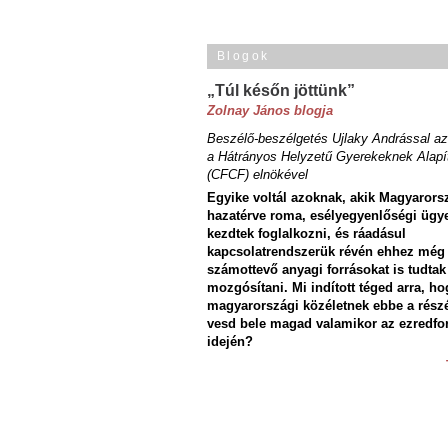
Blogok
„Túl későn jöttünk”
Zolnay János blogja
Beszélő-beszélgetés Ujlaky Andrással az
a Hátrányos Helyzetű Gyerekeknek Alapí
(CFCF) elnökével
Egyike voltál azoknak, akik Magyarors
hazatérve roma, esélyegyenlőségi ügy
kezdtek foglalkozni, és ráadásul
kapcsolatrendszerük révén ehhez még
számottevő anyagi forrásokat is tudtak
mozgósítani. Mi indított téged arra, ho
magyarországi közéletnek ebbe a rész
vesd bele magad valamikor az ezredfo
idején?