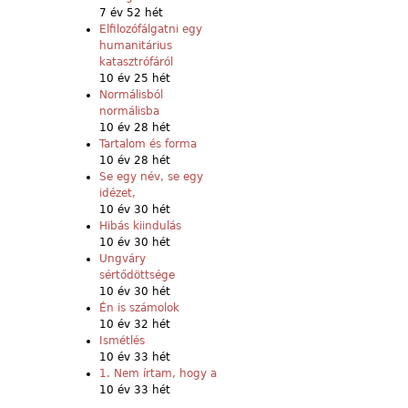
7 év 52 hét
Elfilozófálgatni egy
humanitárius
katasztrófáról
10 év 25 hét
Normálisból
normálisba
10 év 28 hét
Tartalom és forma
10 év 28 hét
Se egy név, se egy
idézet,
10 év 30 hét
Hibás kiindulás
10 év 30 hét
Ungváry
sértődöttsége
10 év 30 hét
Én is számolok
10 év 32 hét
Ismétlés
10 év 33 hét
1. Nem írtam, hogy a
10 év 33 hét