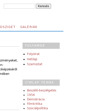
FOSZIGET
GALÉRIÁK
FOLYAMOK
Folyóirat
Hetilap
tézményeket,
Szamizdat
án:
kiképzéséről
emében
CÍMLAP TÉMÁK
Beszélő-beszélgetés
1956
Demokrácia
Filmkritika
Szociálpolitika