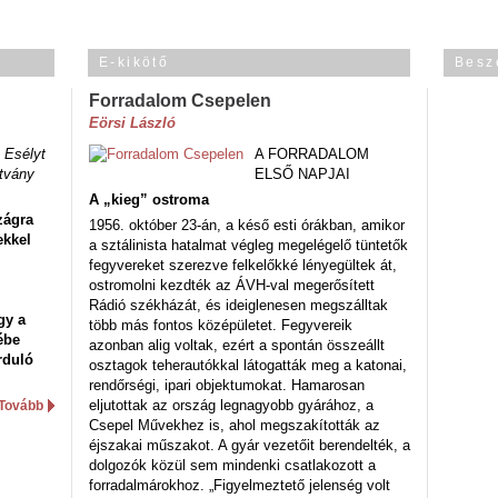
E-kikötő
Besz
Forradalom Csepelen
Eörsi László
 Esélyt
A FORRADALOM
tvány
ELSŐ NAPJAI
A „kieg” ostroma
zágra
1956. október 23-án, a késő esti órákban, amikor
ekkel
a sztálinista hatalmat végleg megelégelő tüntetők
fegyvereket szerezve felkelőkké lényegültek át,
ostromolni kezdték az ÁVH-val megerősített
Rádió székházát, és ideiglenesen megszálltak
gy a
több más fontos középületet. Fegyvereik
ébe
azonban alig voltak, ezért a spontán összeállt
rduló
osztagok teherautókkal látogatták meg a katonai,
rendőrségi, ipari objektumokat. Hamarosan
eljutottak az ország legnagyobb gyárához, a
Tovább
Csepel Művekhez is, ahol megszakították az
éjszakai műszakot. A gyár vezetőit berendelték, a
dolgozók közül sem mindenki csatlakozott a
forradalmárokhoz. „Figyelmeztető jelenség volt