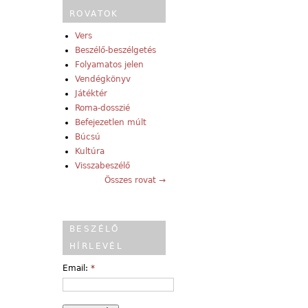
ROVATOK
Vers
Beszélő-beszélgetés
Folyamatos jelen
Vendégkönyv
Játéktér
Roma-dosszié
Befejezetlen múlt
Búcsú
Kultúra
Visszabeszélő
Összes rovat →
BESZÉLŐ
HÍRLEVÉL
Email:
*