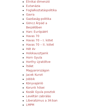
Etnikai dimenzió
Eutanázia
Foglalkoztatáspolitika
Gavra
Gazdaság-politika
Göncz Árpád a
Beszélőben
Harc Európáért
Havas 70
Havas 70 – I. kötet
Havas 70 – II. kötet
Hét év
Holokausztjaink
Horn Gyula
Horthy újratöltve
Ítélet
Magyarországon
Jacek Kuroń
Jobbik
Könyvajánló
Korunk hősei
Kozák Gyula posztok
Levéltári zabrálás
Liberalizmus a 3K-ban
LMPM