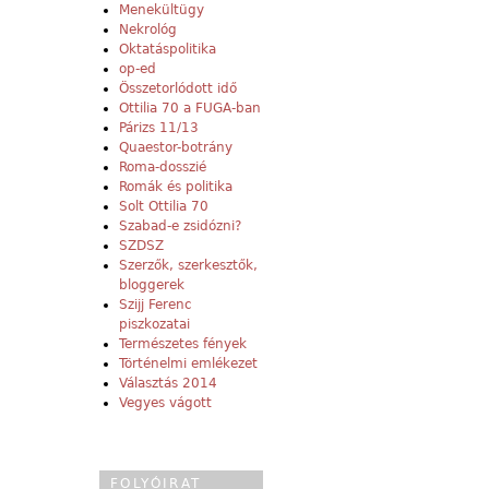
Menekültügy
Nekrológ
Oktatáspolitika
op-ed
Összetorlódott idő
Ottilia 70 a FUGA-ban
Párizs 11/13
Quaestor-botrány
Roma-dosszié
Romák és politika
Solt Ottilia 70
Szabad-e zsidózni?
SZDSZ
Szerzők, szerkesztők,
bloggerek
Szijj Ferenc
piszkozatai
Természetes fények
Történelmi emlékezet
Választás 2014
Vegyes vágott
FOLYÓIRAT