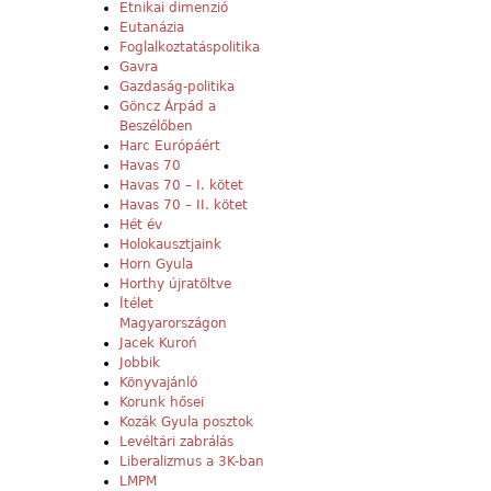
Etnikai dimenzió
Eutanázia
Foglalkoztatáspolitika
Gavra
Gazdaság-politika
Göncz Árpád a
Beszélőben
Harc Európáért
Havas 70
Havas 70 – I. kötet
Havas 70 – II. kötet
Hét év
Holokausztjaink
Horn Gyula
Horthy újratöltve
Ítélet
Magyarországon
Jacek Kuroń
Jobbik
Könyvajánló
Korunk hősei
Kozák Gyula posztok
Levéltári zabrálás
Liberalizmus a 3K-ban
LMPM