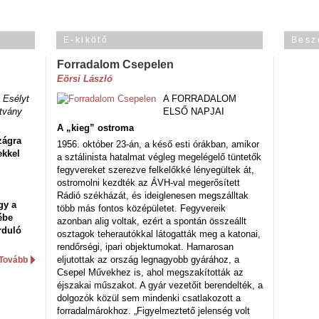
E-kikötő
Besz
Forradalom Csepelen
Eörsi László
 Esélyt
A FORRADALOM
tvány
ELSŐ NAPJAI
A „kieg” ostroma
zágra
1956. október 23-án, a késő esti órákban, amikor
ekkel
a sztálinista hatalmat végleg megelégelő tüntetők
fegyvereket szerezve felkelőkké lényegültek át,
ostromolni kezdték az ÁVH-val megerősített
Rádió székházát, és ideiglenesen megszálltak
gy a
több más fontos középületet. Fegyvereik
ébe
azonban alig voltak, ezért a spontán összeállt
rduló
osztagok teherautókkal látogatták meg a katonai,
rendőrségi, ipari objektumokat. Hamarosan
eljutottak az ország legnagyobb gyárához, a
Tovább
Csepel Művekhez is, ahol megszakították az
éjszakai műszakot. A gyár vezetőit berendelték, a
dolgozók közül sem mindenki csatlakozott a
forradalmárokhoz. „Figyelmeztető jelenség volt