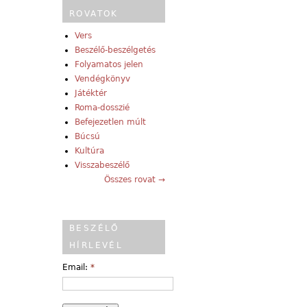
ROVATOK
Vers
Beszélő-beszélgetés
Folyamatos jelen
Vendégkönyv
Játéktér
Roma-dosszié
Befejezetlen múlt
Búcsú
Kultúra
Visszabeszélő
Összes rovat →
BESZÉLŐ
HÍRLEVÉL
Email:
*