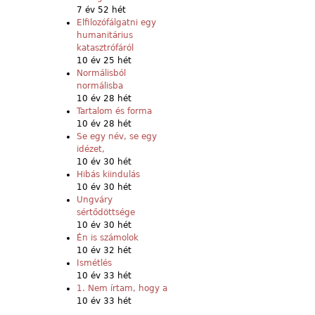
7 év 52 hét
Elfilozófálgatni egy
humanitárius
katasztrófáról
10 év 25 hét
Normálisból
normálisba
10 év 28 hét
Tartalom és forma
10 év 28 hét
Se egy név, se egy
idézet,
10 év 30 hét
Hibás kiindulás
10 év 30 hét
Ungváry
sértődöttsége
10 év 30 hét
Én is számolok
10 év 32 hét
Ismétlés
10 év 33 hét
1. Nem írtam, hogy a
10 év 33 hét