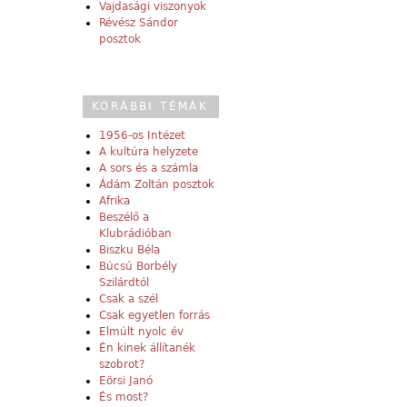
Vajdasági viszonyok
Révész Sándor
posztok
KORÁBBI TÉMÁK
1956-os Intézet
A kultúra helyzete
A sors és a számla
Ádám Zoltán posztok
Afrika
Beszélő a
Klubrádióban
Biszku Béla
Búcsú Borbély
Szilárdtól
Csak a szél
Csak egyetlen forrás
Elmúlt nyolc év
Én kinek állítanék
szobrot?
Eörsi Janó
És most?