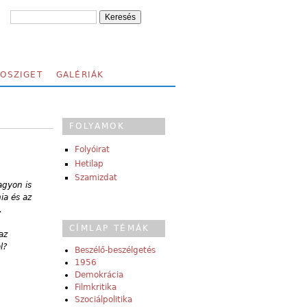
FOSZIGET
GALÉRIÁK
FOLYAMOK
Folyóirat
Hetilap
Szamizdat
agyon is
ia és az
.
CÍMLAP TÉMÁK
az
l?
Beszélő-beszélgetés
1956
Demokrácia
Filmkritika
Szociálpolitika