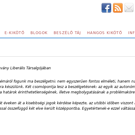
E-KIKÖTŐ
BLOGOK
BESZÉLŐ TÁJ
HANGOS KIKÖTŐ
IN
vány Liberális Társalgójában
 témáról fogunk ma beszélgetni: nem egyszerűen fontos elméleti, hanem n
ára készülünk. Két csomópontja lesz a beszélgetésnek: az egyik az autonóm
a határok érinthetetlenségének, illetve megbolygatásának a problémaköre
ját éveken át a kisebbségi jogok kérdése képezte, az utóbbi időben viszont 
al összefüggő két elve került középpontba. Egyetértenek-e ezzel váltássa