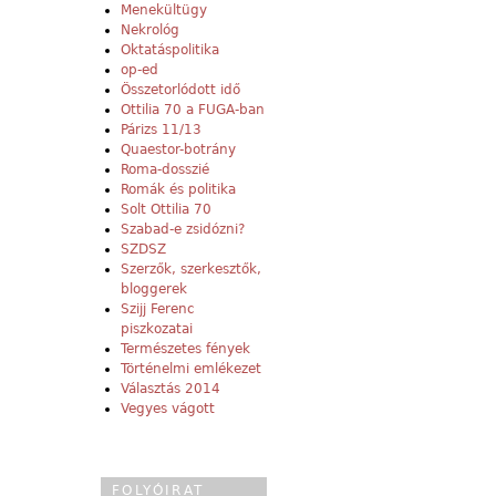
Menekültügy
Nekrológ
Oktatáspolitika
op-ed
Összetorlódott idő
Ottilia 70 a FUGA-ban
Párizs 11/13
Quaestor-botrány
Roma-dosszié
Romák és politika
Solt Ottilia 70
Szabad-e zsidózni?
SZDSZ
Szerzők, szerkesztők,
bloggerek
Szijj Ferenc
piszkozatai
Természetes fények
Történelmi emlékezet
Választás 2014
Vegyes vágott
FOLYÓIRAT