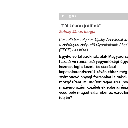
Blogok
„Túl későn jöttünk”
Zolnay János blogja
Beszélő-beszélgetés Ujlaky Andrással az
a Hátrányos Helyzetű Gyerekeknek Alapí
(CFCF) elnökével
Egyike voltál azoknak, akik Magyarors
hazatérve roma, esélyegyenlőségi ügy
kezdtek foglalkozni, és ráadásul
kapcsolatrendszerük révén ehhez még
számottevő anyagi forrásokat is tudtak
mozgósítani. Mi indított téged arra, ho
magyarországi közéletnek ebbe a rész
vesd bele magad valamikor az ezredfo
idején?