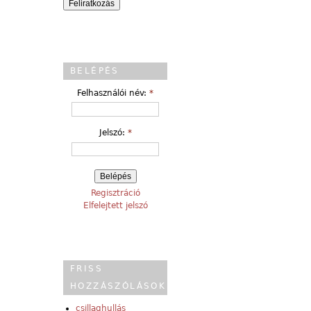
BELÉPÉS
Felhasználói név:
*
Jelszó:
*
Regisztráció
Elfelejtett jelszó
FRISS
HOZZÁSZÓLÁSOK
csillaghullás