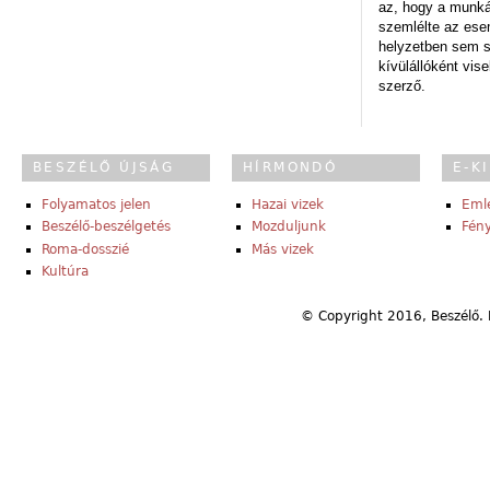
az, hogy a munk
szemlélte az es
helyzetben sem s
kívülállóként vise
szerző.
BESZÉLŐ ÚJSÁG
HÍRMONDÓ
E-K
Folyamatos jelen
Hazai vizek
Eml
Beszélő-beszélgetés
Mozduljunk
Fény
Roma-dosszié
Más vizek
Kultúra
© Copyright 2016, Beszélő. 