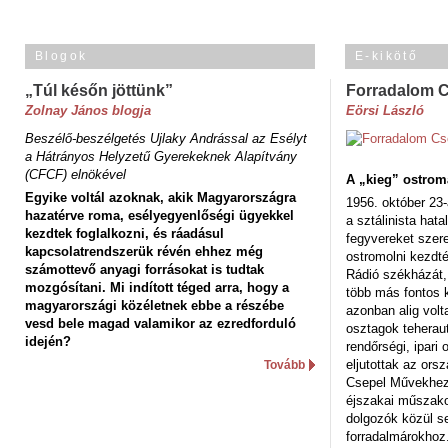
Blogok
E-kikötő
„Túl későn jöttünk”
Forradalom 
Zolnay János blogja
Eörsi László
Beszélő-beszélgetés Ujlaky Andrással az Esélyt
a Hátrányos Helyzetű Gyerekeknek Alapítvány
(CFCF) elnökével
A „kieg” ostrom
Egyike voltál azoknak, akik Magyarországra
1956. október 23-
hazatérve roma, esélyegyenlőségi ügyekkel
a sztálinista hat
kezdtek foglalkozni, és ráadásul
fegyvereket szere
kapcsolatrendszerük révén ehhez még
ostromolni kezdt
számottevő anyagi forrásokat is tudtak
Rádió székházát,
mozgósítani. Mi indított téged arra, hogy a
több más fontos 
magyarországi közéletnek ebbe a részébe
azonban alig volt
vesd bele magad valamikor az ezredforduló
osztagok teheraut
idején?
rendőrségi, ipar
eljutottak az ors
Tovább
Csepel Művekhez 
éjszakai műszakot
dolgozók közül s
forradalmárokhoz.