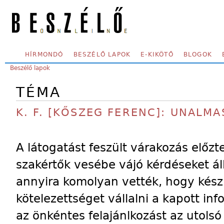
Skip to main content
SECONDARY MENU
HÍRMONDÓ
BESZÉLŐ LAPOK
E-KIKÖTŐ
BLOGOK
YOU ARE HERE:
Beszélő lapok
TÉMA
K. F. [KŐSZEG FERENC]: UNALMA
A látogatást feszült várakozás előzt
szakértők vesébe vájó kérdéseket áll
annyira komolyan vették, hogy kész
kötelezettséget vállalni a kapott in
az önkéntes felajánlkozást az utols