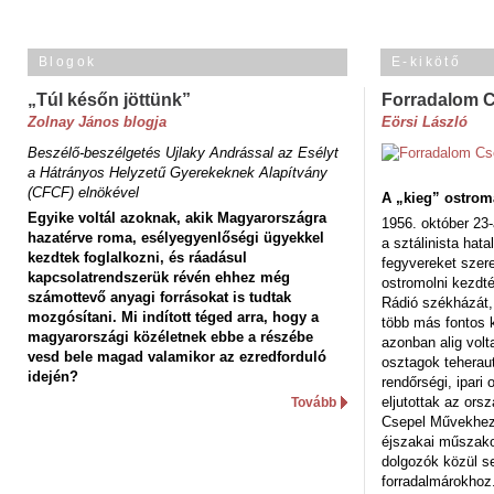
Blogok
E-kikötő
„Túl későn jöttünk”
Forradalom 
Zolnay János blogja
Eörsi László
Beszélő-beszélgetés Ujlaky Andrással az Esélyt
a Hátrányos Helyzetű Gyerekeknek Alapítvány
(CFCF) elnökével
A „kieg” ostrom
Egyike voltál azoknak, akik Magyarországra
1956. október 23-
hazatérve roma, esélyegyenlőségi ügyekkel
a sztálinista hat
kezdtek foglalkozni, és ráadásul
fegyvereket szere
kapcsolatrendszerük révén ehhez még
ostromolni kezdt
számottevő anyagi forrásokat is tudtak
Rádió székházát,
mozgósítani. Mi indított téged arra, hogy a
több más fontos 
magyarországi közéletnek ebbe a részébe
azonban alig volt
vesd bele magad valamikor az ezredforduló
osztagok teheraut
idején?
rendőrségi, ipar
eljutottak az ors
Tovább
Csepel Művekhez 
éjszakai műszakot
dolgozók közül s
forradalmárokhoz.