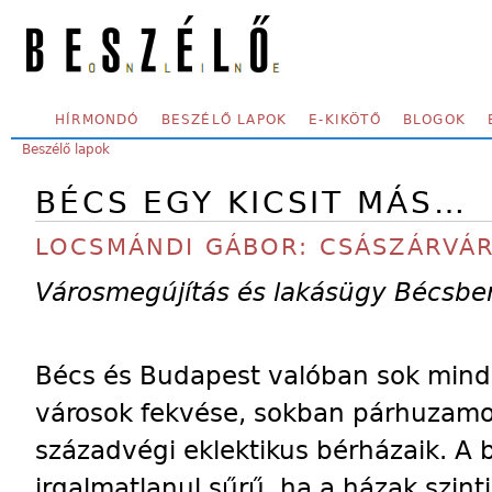
Skip to main content
SECONDARY MENU
HÍRMONDÓ
BESZÉLŐ LAPOK
E-KIKÖTŐ
BLOGOK
YOU ARE HERE:
Beszélő lapok
BÉCS EGY KICSIT MÁS…
LOCSMÁNDI GÁBOR: CSÁSZÁRVÁR
Városmegújítás és lakásügy Bécsbe
Bécs és Budapest valóban sok mind
városok fekvése, sokban párhuzamos
századvégi eklektikus bérházaik. A beé
irgalmatlanul sűrű, ha a házak szint