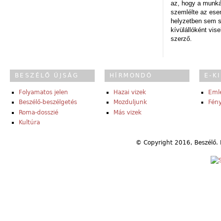
az, hogy a munk
szemlélte az es
helyzetben sem s
kívülállóként vise
szerző.
BESZÉLŐ ÚJSÁG
HÍRMONDÓ
E-K
Folyamatos jelen
Hazai vizek
Eml
Beszélő-beszélgetés
Mozduljunk
Fény
Roma-dosszié
Más vizek
Kultúra
© Copyright 2016, Beszélő. 