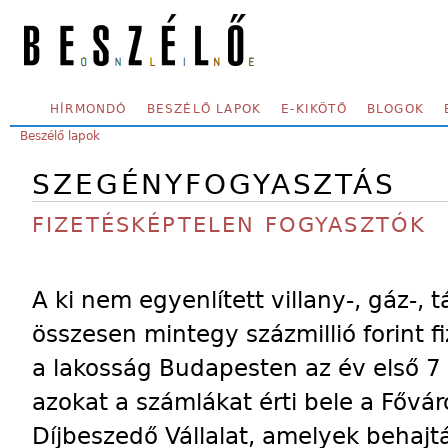
Skip to main content
SECONDARY MENU
HÍRMONDÓ
BESZÉLŐ LAPOK
E-KIKÖTŐ
BLOGOK
YOU ARE HERE:
Beszélő lapok
SZEGÉNYFOGYASZTÁS
FIZETÉSKÉPTELEN FOGYASZTÓK
A ki nem egyenlített villany-, gáz-, 
összesen mintegy százmillió forint fi
a lakosság Budapesten az év első 
azokat a számlákat érti bele a Fővár
Díjbeszedő Vállalat, amelyek behajt