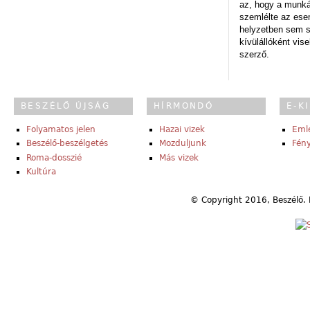
az, hogy a munk
szemlélte az es
helyzetben sem s
kívülállóként vise
szerző.
BESZÉLŐ ÚJSÁG
HÍRMONDÓ
E-K
Folyamatos jelen
Hazai vizek
Eml
Beszélő-beszélgetés
Mozduljunk
Fény
Roma-dosszié
Más vizek
Kultúra
© Copyright 2016, Beszélő. 