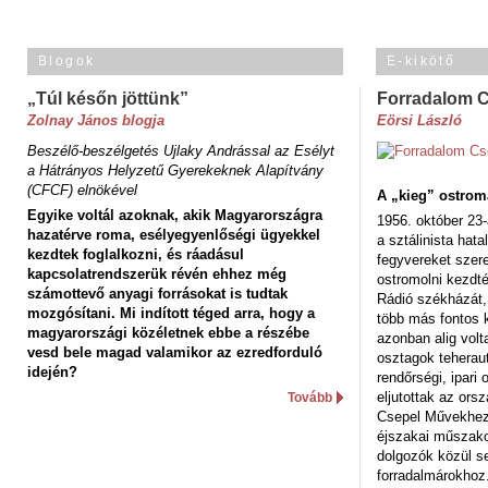
Blogok
E-kikötő
„Túl későn jöttünk”
Forradalom 
Zolnay János blogja
Eörsi László
Beszélő-beszélgetés Ujlaky Andrással az Esélyt
a Hátrányos Helyzetű Gyerekeknek Alapítvány
(CFCF) elnökével
A „kieg” ostrom
Egyike voltál azoknak, akik Magyarországra
1956. október 23-
hazatérve roma, esélyegyenlőségi ügyekkel
a sztálinista hat
kezdtek foglalkozni, és ráadásul
fegyvereket szere
kapcsolatrendszerük révén ehhez még
ostromolni kezdt
számottevő anyagi forrásokat is tudtak
Rádió székházát,
mozgósítani. Mi indított téged arra, hogy a
több más fontos 
magyarországi közéletnek ebbe a részébe
azonban alig volt
vesd bele magad valamikor az ezredforduló
osztagok teheraut
idején?
rendőrségi, ipar
eljutottak az ors
Tovább
Csepel Művekhez 
éjszakai műszakot
dolgozók közül s
forradalmárokhoz.