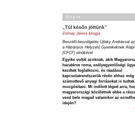
Blogok
„Túl későn jöttünk”
Zolnay János blogja
Beszélő-beszélgetés Ujlaky Andrással az
a Hátrányos Helyzetű Gyerekeknek Alapí
(CFCF) elnökével
Egyike voltál azoknak, akik Magyarors
hazatérve roma, esélyegyenlőségi ügy
kezdtek foglalkozni, és ráadásul
kapcsolatrendszerük révén ehhez még
számottevő anyagi forrásokat is tudtak
mozgósítani. Mi indított téged arra, ho
magyarországi közéletnek ebbe a rész
vesd bele magad valamikor az ezredfo
idején?