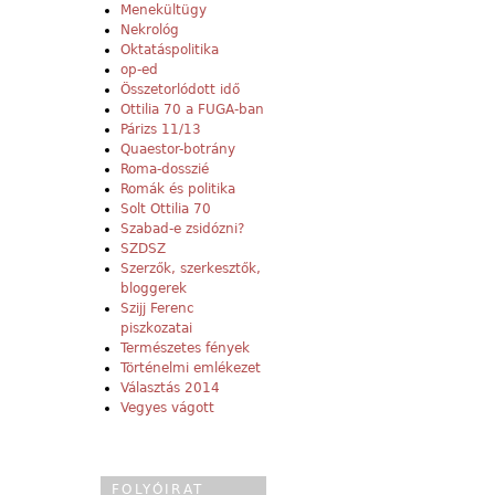
Menekültügy
Nekrológ
Oktatáspolitika
op-ed
Összetorlódott idő
Ottilia 70 a FUGA-ban
Párizs 11/13
Quaestor-botrány
Roma-dosszié
Romák és politika
Solt Ottilia 70
Szabad-e zsidózni?
SZDSZ
Szerzők, szerkesztők,
bloggerek
Szijj Ferenc
piszkozatai
Természetes fények
Történelmi emlékezet
Választás 2014
Vegyes vágott
FOLYÓIRAT