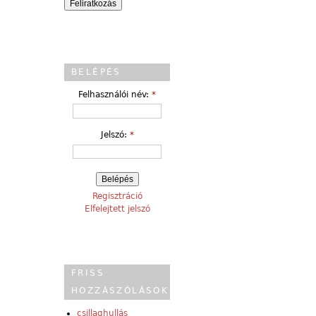
BELÉPÉS
Felhasználói név:
*
Jelszó:
*
Regisztráció
Elfelejtett jelszó
FRISS
HOZZÁSZÓLÁSOK
csillaghullás