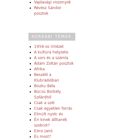
Vajdasági viszonyok
Révész Sándor
posztok
KORÁBBI TÉMÁK
1956-os Intézet
A kultúra helyzete
A sors és a számla
Ádám Zoltán posztok
Afrika
Beszélő a
Klubrádióban
Biszku Béla
Búcsú Borbély
Szilárdtól
Csak a szél
Csak egyetlen forrás
Elmúlt nyolc év
Én kinek állítanék
szobrot?
Eörsi Janó
És most?