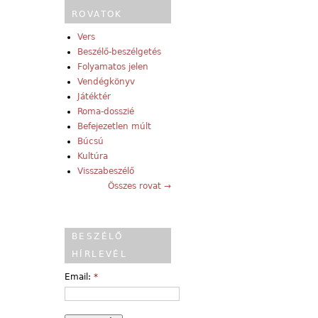
ROVATOK
Vers
Beszélő-beszélgetés
Folyamatos jelen
Vendégkönyv
Játéktér
Roma-dosszié
Befejezetlen múlt
Búcsú
Kultúra
Visszabeszélő
Összes rovat →
BESZÉLŐ
HÍRLEVÉL
Email:
*