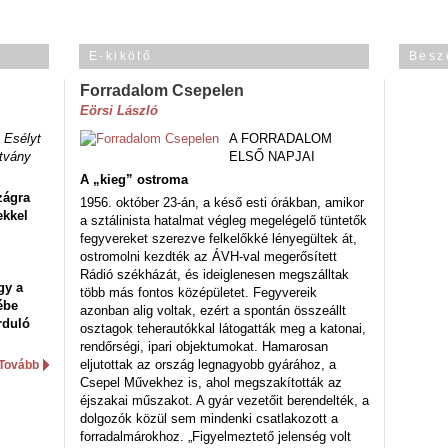
E-kikötő
Besz
Forradalom Csepelen
Eörsi László
 Esélyt
A FORRADALOM
tvány
ELSŐ NAPJAI
A „kieg” ostroma
zágra
1956. október 23-án, a késő esti órákban, amikor
ekkel
a sztálinista hatalmat végleg megelégelő tüntetők
fegyvereket szerezve felkelőkké lényegültek át,
ostromolni kezdték az ÁVH-val megerősített
Rádió székházát, és ideiglenesen megszálltak
gy a
több más fontos középületet. Fegyvereik
ébe
azonban alig voltak, ezért a spontán összeállt
rduló
osztagok teherautókkal látogatták meg a katonai,
rendőrségi, ipari objektumokat. Hamarosan
eljutottak az ország legnagyobb gyárához, a
Tovább
Csepel Művekhez is, ahol megszakították az
éjszakai műszakot. A gyár vezetőit berendelték, a
dolgozók közül sem mindenki csatlakozott a
forradalmárokhoz. „Figyelmeztető jelenség volt