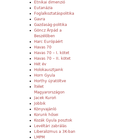
Etnikai dimenzió
Eutanázia
Foglalkoztatáspolitika
Gavra
Gazdaság-politika
Göncz Árpád a
Beszélőben
Harc Európáért
Havas 70
Havas 70 – I. kötet
Havas 70 – II. kötet
Hét év
Holokausztjaink
Horn Gyula
Horthy újratöltve
Ítélet
Magyarországon
Jacek Kuroń
Jobbik
Könyvajánló
Korunk hősei
Kozák Gyula posztok
Levéltári zabrálás
Liberalizmus a 3K-ban
LMPM