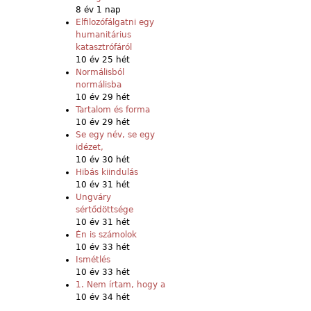
8 év 1 nap
Elfilozófálgatni egy
humanitárius
katasztrófáról
10 év 25 hét
Normálisból
normálisba
10 év 29 hét
Tartalom és forma
10 év 29 hét
Se egy név, se egy
idézet,
10 év 30 hét
Hibás kiindulás
10 év 31 hét
Ungváry
sértődöttsége
10 év 31 hét
Én is számolok
10 év 33 hét
Ismétlés
10 év 33 hét
1. Nem írtam, hogy a
10 év 34 hét