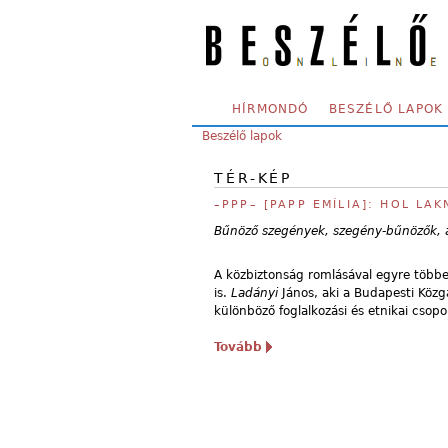
Skip to main content
SECONDARY MENU
HÍRMONDÓ
BESZÉLŐ LAPOK
YOU ARE HERE:
Beszélő lapok
TÉR-KÉP
–PPP– [PAPP EMÍLIA]: HOL LA
Bűnöző szegények, szegény-bűnözők, az
A közbiztonság romlásával egyre többet
is.
Ladányi
János, aki a Budapesti Köz
különböző foglalkozási és etnikai csop
Tovább