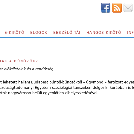
E-KIKÖTŐ
BLOGOK
BESZÉLŐ TÁJ
HANGOS KIKÖTŐ
IN
KNAK A BŰNÖZŐK?
 előítéleteink és a rendőrség
 lehetett hallani Budapest bűntől-bűnözőktől – úgymond – fertőzött egyes 
gazdaságtudományi Egyetem szociológiai tanszékén dolgozik, korábban is fo
ortok nagyvároson belüli egyenlőtlen elhelyezkedésével.