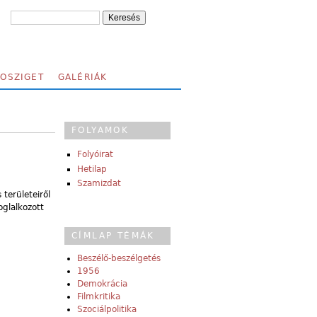
FOSZIGET
GALÉRIÁK
FOLYAMOK
Folyóirat
Hetilap
Szamizdat
területeiről
glalkozott
CÍMLAP TÉMÁK
Beszélő-beszélgetés
1956
Demokrácia
Filmkritika
Szociálpolitika