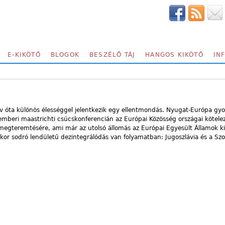
E-KIKÖTŐ
BLOGOK
BESZÉLŐ TÁJ
HANGOS KIKÖTŐ
IN
év óta különös élességgel jelentkezik egy ellentmondás. Nyugat-Európa g
cemberi maastrichti csúcskonferencián az Európai Közösség országai kötele
 megteremtésére, ami már az utolsó állomás az Európai Egyesült Államok ki
kor sodró lendületű dezintegrálódás van folyamatban: Jugoszlávia és a Szo