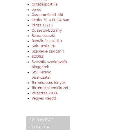
Oktatáspolitika
op-ed
Összetorlódott idő
Ottilia 70 a FUGA-ban
Párizs 11/13
Quaestor-botrány
Roma-dosszié
Romák és politika
Solt Ottilia 70
Szabad-e zsidózni?
SZDSZ
Szerzők, szerkesztők,
bloggerek
Szijj Ferenc
piszkozatai
Természetes fények
Történelmi emlékezet
Választás 2014
Vegyes vágott
FOLYÓIRAT
ROVATOK