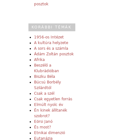
posztok
KORÁBBI TÉMÁK
1956-os Intézet
A kultúra helyzete
A sors és a számla
Ádám Zoltán posztok
Afrika
Beszélő a
Klubrádióban
Biszku Béla
Búcsú Borbély
Szilárdtól
Csak a szél
Csak egyetlen forrás
Elmúlt nyolc év
Én kinek állítanék
szobrot?
Eörsi Janó
És most?
Etnikai dimenzió
Eutanázia