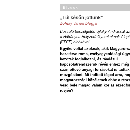
Blogok
„Túl későn jöttünk”
Zolnay János blogja
Beszélő-beszélgetés Ujlaky Andrással az
a Hátrányos Helyzetű Gyerekeknek Alapí
(CFCF) elnökével
Egyike voltál azoknak, akik Magyarors
hazatérve roma, esélyegyenlőségi ügy
kezdtek foglalkozni, és ráadásul
kapcsolatrendszerük révén ehhez még
számottevő anyagi forrásokat is tudtak
mozgósítani. Mi indított téged arra, ho
magyarországi közéletnek ebbe a rész
vesd bele magad valamikor az ezredfo
idején?