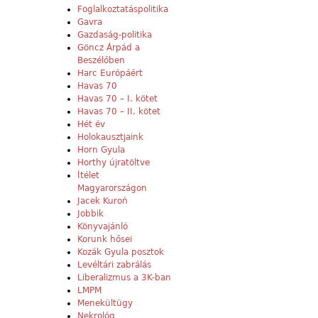
Foglalkoztatáspolitika
Gavra
Gazdaság-politika
Göncz Árpád a
Beszélőben
Harc Európáért
Havas 70
Havas 70 – I. kötet
Havas 70 – II. kötet
Hét év
Holokausztjaink
Horn Gyula
Horthy újratöltve
Ítélet
Magyarországon
Jacek Kuroń
Jobbik
Könyvajánló
Korunk hősei
Kozák Gyula posztok
Levéltári zabrálás
Liberalizmus a 3K-ban
LMPM
Menekültügy
Nekrológ