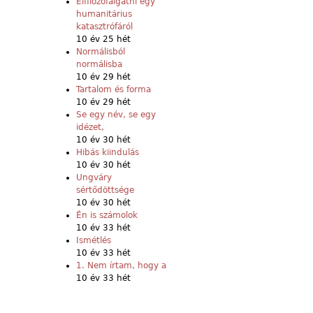
Elfilozófálgatni egy
humanitárius
katasztrófáról
10 év 25 hét
Normálisból
normálisba
10 év 29 hét
Tartalom és forma
10 év 29 hét
Se egy név, se egy
idézet,
10 év 30 hét
Hibás kiindulás
10 év 30 hét
Ungváry
sértődöttsége
10 év 30 hét
Én is számolok
10 év 33 hét
Ismétlés
10 év 33 hét
1. Nem írtam, hogy a
10 év 33 hét