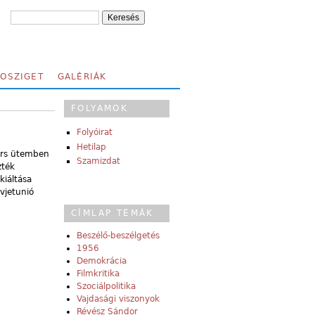
FOSZIGET
GALÉRIÁK
FOLYAMOK
Folyóirat
Hetilap
yors ütemben
Szamizdat
zték
kiáltása
vjetunió
CÍMLAP TÉMÁK
Beszélő-beszélgetés
1956
Demokrácia
Filmkritika
Szociálpolitika
Vajdasági viszonyok
Révész Sándor