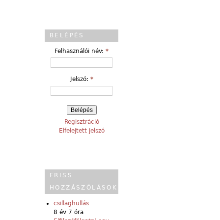
BELÉPÉS
Felhasználói név:
*
Jelszó:
*
Regisztráció
Elfelejtett jelszó
FRISS
HOZZÁSZÓLÁSOK
csillaghullás
8 év 7 óra