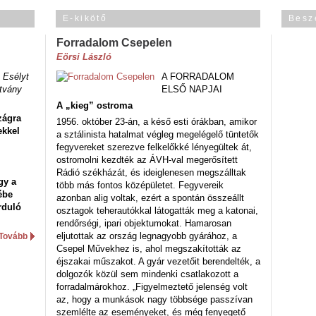
E-kikötő
Besz
Forradalom Csepelen
Eörsi László
 Esélyt
A FORRADALOM
tvány
ELSŐ NAPJAI
A „kieg” ostroma
zágra
1956. október 23-án, a késő esti órákban, amikor
ekkel
a sztálinista hatalmat végleg megelégelő tüntetők
fegyvereket szerezve felkelőkké lényegültek át,
ostromolni kezdték az ÁVH-val megerősített
Rádió székházát, és ideiglenesen megszálltak
gy a
több más fontos középületet. Fegyvereik
ébe
azonban alig voltak, ezért a spontán összeállt
rduló
osztagok teherautókkal látogatták meg a katonai,
rendőrségi, ipari objektumokat. Hamarosan
eljutottak az ország legnagyobb gyárához, a
Tovább
Csepel Művekhez is, ahol megszakították az
éjszakai műszakot. A gyár vezetőit berendelték, a
dolgozók közül sem mindenki csatlakozott a
forradalmárokhoz. „Figyelmeztető jelenség volt
az, hogy a munkások nagy többsége passzívan
szemlélte az eseményeket, és még fenyegető