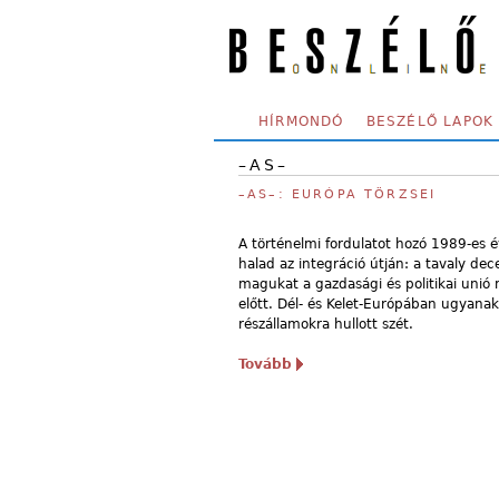
Skip to main content
SECONDARY MENU
HÍRMONDÓ
BESZÉLŐ LAPOK
–AS–
–AS–: EURÓPA TÖRZSEI
A történelmi fordulatot hozó 1989-es 
halad az integráció útján: a tavaly de
magukat a gazdasági és politikai unió
előtt. Dél- és Kelet-Európában ugyanak
részállamokra hullott szét.
Tovább