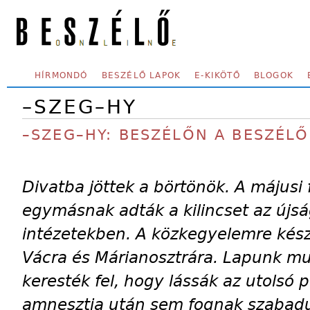
Skip to main content
SECONDARY MENU
HÍRMONDÓ
BESZÉLŐ LAPOK
E-KIKÖTŐ
BLOGOK
–SZEG–HY
–SZEG–HY: BESZÉLŐN A BESZÉLŐ
Divatba jöttek a börtönök. A májusi
egymásnak adták a kilincset az újsá
intézetekben. A közkegyelemre készü
Vácra és Márianosztrára. Lapunk mu
keresték fel, hogy lássák az utolsó po
amnesztia után sem fognak szabadu