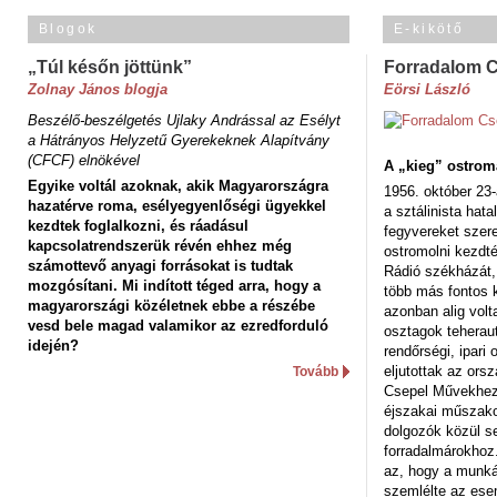
Blogok
E-kikötő
„Túl későn jöttünk”
Forradalom 
Zolnay János blogja
Eörsi László
Beszélő-beszélgetés Ujlaky Andrással az Esélyt
a Hátrányos Helyzetű Gyerekeknek Alapítvány
(CFCF) elnökével
A „kieg” ostrom
Egyike voltál azoknak, akik Magyarországra
1956. október 23-
hazatérve roma, esélyegyenlőségi ügyekkel
a sztálinista hat
kezdtek foglalkozni, és ráadásul
fegyvereket szere
kapcsolatrendszerük révén ehhez még
ostromolni kezdt
számottevő anyagi forrásokat is tudtak
Rádió székházát,
mozgósítani. Mi indított téged arra, hogy a
több más fontos 
magyarországi közéletnek ebbe a részébe
azonban alig volt
vesd bele magad valamikor az ezredforduló
osztagok teheraut
idején?
rendőrségi, ipar
eljutottak az ors
Tovább
Csepel Művekhez 
éjszakai műszakot
dolgozók közül s
forradalmárokhoz.
az, hogy a munk
szemlélte az es