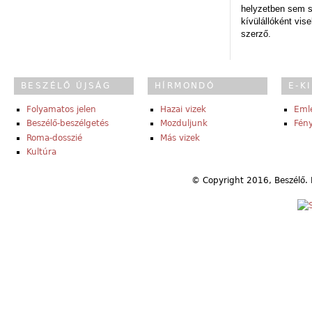
helyzetben sem s
kívülállóként vise
szerző.
BESZÉLŐ ÚJSÁG
HÍRMONDÓ
E-K
Folyamatos jelen
Hazai vizek
Eml
Beszélő-beszélgetés
Mozduljunk
Fény
Roma-dosszié
Más vizek
Kultúra
© Copyright 2016, Beszélő. 