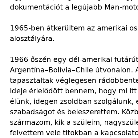
dokumentációt a legújabb Man-motor
1965-ben átkerültem az amerikai osz
alosztályára.
1966 őszén egy dél-amerikai futárú
Argentína–Bolívia–Chile útvonalon.
tapasztaltak véglegesen rádöbbente
ideje érlelődött bennem, hogy mi itt
élünk, idegen zsoldban szolgálunk,
szabadságot és beleszerettem. Kö
származom, kik a szüleim, nagyszül
felvettem vele titokban a kapcsolat