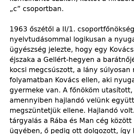
„c” csoportban.
1963 őszétől a II/1. csoportfőnökség
nyelvtudásommal logikusan a nyuga
ügyészség jelezte, hogy egy Kovács
éjszaka a Gellért-hegyen a barátnőj
kocsi megcsúszott, a lány súlyosan 
folyamatban Kovács ellen, aki nyug
gyermeke van. A főnököm utasított, 
amennyiben hajlandó velünk együttm
megszüntetjük ellene. Hajlandó volt
tárgyalás a Rába és Man cég között 
ügyében, ő pedig ott dolgozott, így