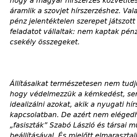
hogy a magyar hírszerzés közvetíté
áramlik a szovjet hírszerzéshez. Va
pénz jelentéktelen szerepet játszot
feladatot vállaltak: nem kaptak pén
csekély összegeket.
Állításaikat természetesen nem tudj
hogy védelmezzük a kémkedést, s
idealizálni azokat, akik a nyugati hír
kapcsolatban. De azért nem elége
„fasiszták” Szabó László és társai
beállításával. És mielőtt elmarasztalj