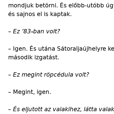
mondjuk betörni. És előbb-utóbb úgy
és sajnos el is kaptak.
–
Ez ’83-ban volt?
–
Igen. És utána Sátoraljaújhelyre k
második izgatást.
–
Ez megint röpcédula volt?
–
Megint, igen.
–
És eljutott az valakihez, látta valak