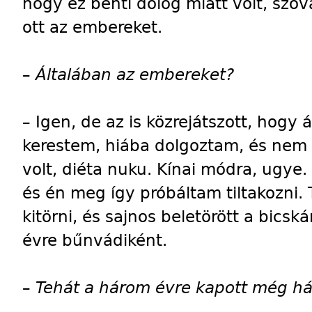
hogy ez benti dolog miatt volt, sz
ott az embereket.
–
Általában az embereket?
–
Igen, de az is közrejátszott, hogy
kerestem, hiába dolgoztam, és nem i
volt, diéta nuku. Kínai módra, ugy
és én meg így próbáltam tiltakozni.
kitörni, és sajnos beletörött a bic
évre bűnvádiként.
–
Tehát a három évre kapott még h