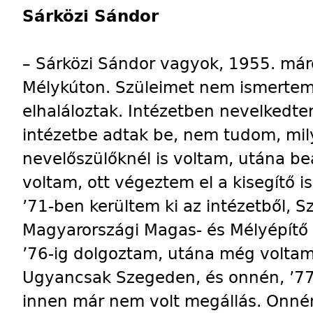
Sárközi Sándor
– Sárközi Sándor vagyok, 1955. már
Mélykúton. Szüleimet nem ismertem.
elhaláloztak. Intézetben nevelked
intézetbe adtak be, nem tudom, mil
nevelőszülőknél is voltam, utána bea
voltam, ott végeztem el a kisegítő i
’71-ben kerültem ki az intézetből, S
Magyarországi Magas- és Mélyépítő V
’76-ig dolgoztam, utána még volta
Ugyancsak Szegeden, és onnén, ’77
innen már nem volt megállás. Onné