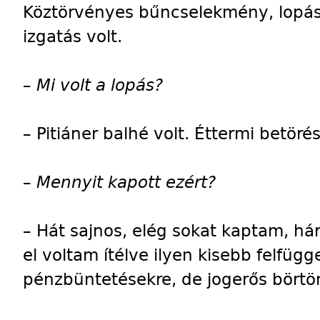
Köztörvényes bűncselekmény, lopás
izgatás volt.
–
Mi volt a lopás?
–
Pitiáner balhé volt. Éttermi betöré
–
Mennyit kapott ezért?
–
Hát sajnos, elég sokat kaptam, há
el voltam ítélve ilyen kisebb felfüg
pénzbüntetésekre, de jogerős börtön