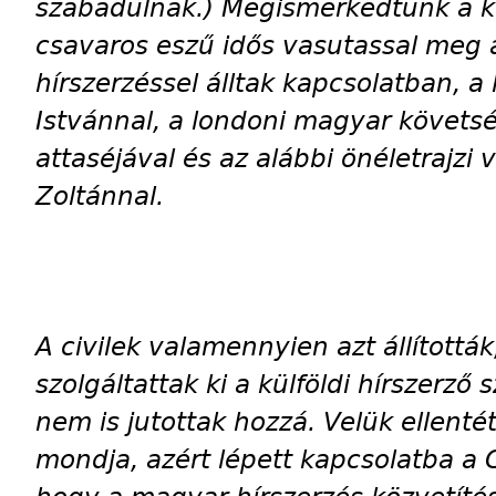
szabadulnak.) Megismerkedtünk a ké
csavaros eszű idős vasutassal meg 
hírszerzéssel álltak kapcsolatban, a 
Istvánnal, a londoni magyar követsé
attaséjával és az alábbi önéletrajzi 
Zoltánnal.
A civilek valamennyien azt állítottá
szolgáltattak ki a külföldi hírszerző
nem is jutottak hozzá. Velük ellenté
mondja, azért lépett kapcsolatba a 