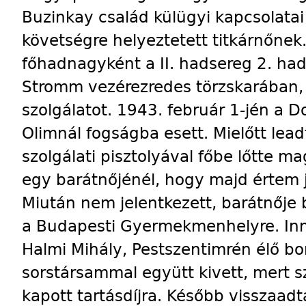
Buzinkay család külügyi kapcsolata
követségre helyeztetett titkárnőne
főhadnagyként a II. hadsereg 2. ha
Stromm vezérezredes törzskarában, p
szolgálatot. 1943. február 1-jén a 
Olimnál fogságba esett. Mielőtt lead
szolgálati pisztolyával főbe lőtte 
egy barátnőjénél, hogy majd értem j
Miután nem jelentkezett, barátnőj
a Budapesti Gyermekmenhelyre. Inn
Halmi Mihály, Pestszentimrén élő bo
sorstársammal együtt kivett, mert s
kapott tartásdíjra. Később visszaa