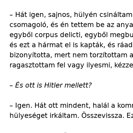
– Hát igen, sajnos, hülyén csinálta
csomagoló, és én tettem be az anyag
egyből corpus delicti, egyből megb
és ezt a hármat el is kapták, és ráad
bizonyította, mert nem torzítottam a
ragasztottam fel vagy ilyesmi, kézze
–
És ott is Hitler mellett?
–
Igen. Hát ott mindent, halál a k
hülyeséget irkáltam. Összevissza. E