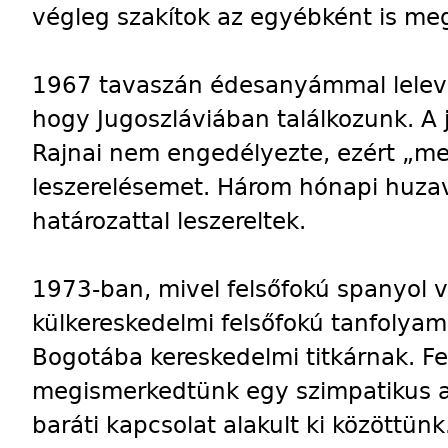
végleg szakítok az egyébként is m
1967 tavaszán édesanyámmal leleve
hogy Jugoszláviában találkozunk. A 
Rajnai nem engedélyezte, ezért „m
leszerelésemet. Három hónapi huza
határozattal leszereltek.
1973-ban, mivel felsőfokú spanyol v
külkereskedelmi felsőfokú tanfolyam
Bogotába kereskedelmi titkárnak. 
megismerkedtünk egy szimpatikus a
baráti kapcsolat alakult ki közöttün