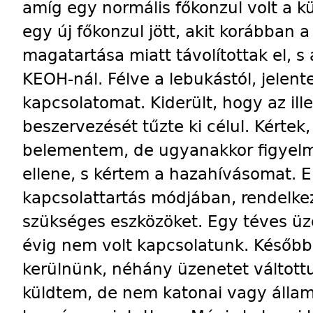
amíg egy normális főkonzul volt a k
egy új főkonzul jött, akit korábban a
magatartása miatt távolítottak el, s
KEOH-nál. Félve a lebukástól, jelent
kapcsolatomat. Kiderült, hogy az ille
beszervezését tűzte ki célul. Kértek
belementem, de ugyanakkor figyelm
ellene, s kértem a hazahívásomat. 
kapcsolattartás módjában, rendelk
szükséges eszközöket. Egy téves üz
évig nem volt kapcsolatunk. Később 
kerülnünk, néhány üzenetet váltottu
küldtem, de nem katonai vagy államt