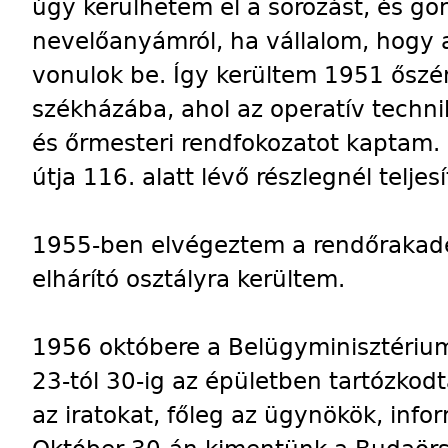
úgy kerülhetem el a sorozást, és g
nevelőanyámról, ha vállalom, hogy
vonulok be. Így kerültem 1951 őszén
székházába, ahol az operatív techni
és őrmesteri rendfokozatot kaptam. I
útja 116. alatt lévő részlegnél telje
1955-ben elvégeztem a rendőrakadém
elhárító osztályra kerültem.
1956 októbere a Belügyminisztériu
23-tól 30-ig az épületben tartózkodt
az iratokat, főleg az ügynökök, info