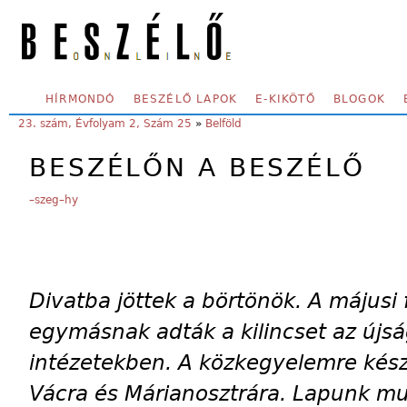
Skip to main content
SECONDARY MENU
HÍRMONDÓ
BESZÉLŐ LAPOK
E-KIKÖTŐ
BLOGOK
YOU ARE HERE:
23. szám, Évfolyam 2, Szám 25
»
Belföld
BESZÉLŐN A BESZÉLŐ
–szeg–hy
Divatba jöttek a börtönök. A májusi
egymásnak adták a kilincset az újsá
intézetekben. A közkegyelemre készü
Vácra és Márianosztrára. Lapunk mu