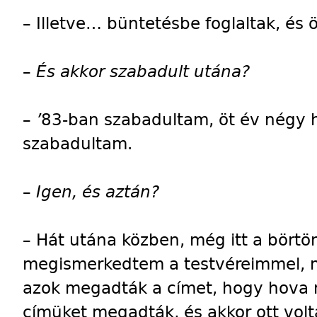
–
Illetve… büntetésbe foglaltak, és 
–
És akkor szabadult utána?
–
’
83-ban szabadultam, öt év négy 
szabadultam.
–
Igen, és aztán?
–
Hát utána közben, még itt a börtö
megismerkedtem a testvéreimmel, m
azok megadták a címet, hogy hova m
címüket megadták, és akkor ott vo