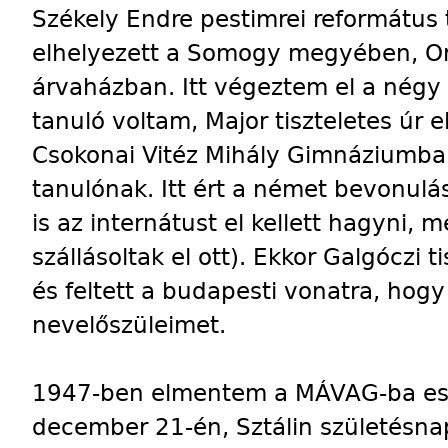
Székely Endre pestimrei református ti
elhelyezett a Somogy megyében, Orc
árvaházban. Itt végeztem el a négy e
tanuló voltam, Major tiszteletes úr e
Csokonai Vitéz Mihály Gimnáziumba
tanulónak. Itt ért a német bevonulá
is az internátust el kellett hagyni, 
szállásoltak el ott). Ekkor Galgóczi 
és feltett a budapesti vonatra, ho
nevelőszüleimet.
1947-ben elmentem a MÁVAG-ba esz
december 21-én, Sztálin születésn