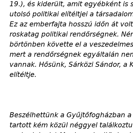
19.), és kiderült, amit egyébként is 
utolsó politikai elítéltjei a társadal
Ez az emberfajta hosszú időn át vo
roskatag politikai rendőrségnek. N
börtönben követte el a veszedelmes 
mert a rendőrségnek egyáltalán nem
vannak. Hősünk, Sárközi Sándor, a Ká
elítéltje.
Beszélhettünk a Gyűjtőfogházban a 
tartott kém közül néggyel találkozt