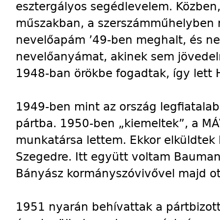
esztergályos segédlevelem. Közben,
műszakban, a szerszámműhelyben 
nevelőapám ’49-ben meghalt, és ne
nevelőanyámat, akinek sem jövede
1948-ban örökbe fogadtak, így lett
1949-ben mint az ország legfiatalab
pártba. 1950-ben „kiemeltek”, a M
munkatársa lettem. Ekkor elküldtek
Szegedre. Itt együtt voltam Bauman
Bányász kormányszóvivővel majd ot
1951 nyarán behívattak a pártbizott