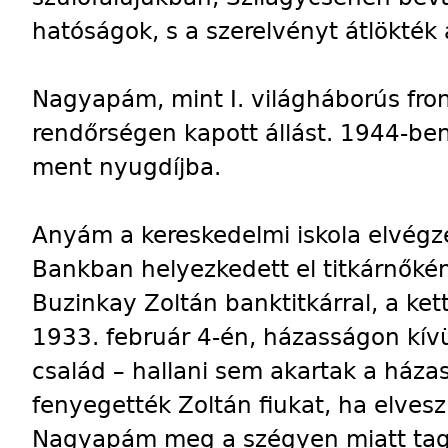
hatóságok, s a szerelvényt átlökték 
Nagyapám, mint I. világháborús fr
rendőrségen kapott állást. 1944-be
ment nyugdíjba.
Anyám a kereskedelmi iskola elvég
Bankban helyezkedett el titkárnőkén
Buzinkay Zoltán banktitkárral, a ke
1933. február 4-én, házasságon kív
család – hallani sem akartak a házas
fenyegették Zoltán fiukat, ha elvesz
Nagyapám meg a szégyen miatt taga