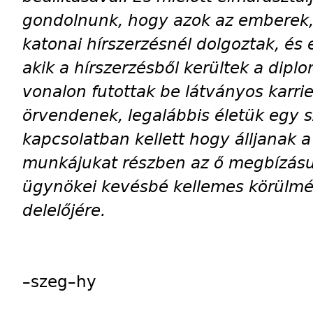
gondolnunk, hogy azok az emberek, 
katonai hírszerzésnél dolgoztak, és 
akik a hírszerzésből kerültek a dipl
vonalon futottak be látványos karr
örvendenek, legalábbis életük egy 
kapcsolatban kellett hogy álljanak a 
munkájukat részben az ő megbízásuk
ügynökei kevésbé kellemes körülmén
delelőjére.
–szeg–hy