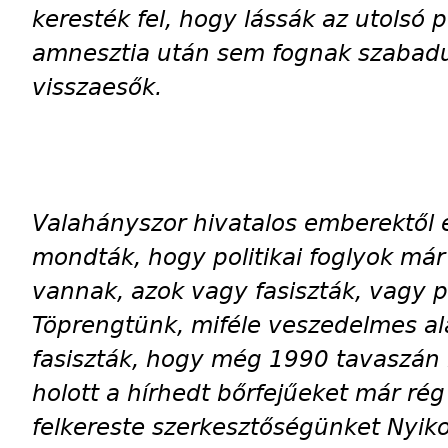
keresték fel, hogy lássák az utolsó po
amnesztia után sem fognak szabadu
visszaesők.
Valahányszor hivatalos emberektől 
mondták, hogy politikai foglyok má
vannak, azok vagy fasiszták, vagy 
Töprengtünk, miféle veszedelmes a
fasiszták, hogy még 1990 tavaszán i
holott a hírhedt bőrfejűeket már r
felkereste szerkesztőségünket Nyiko