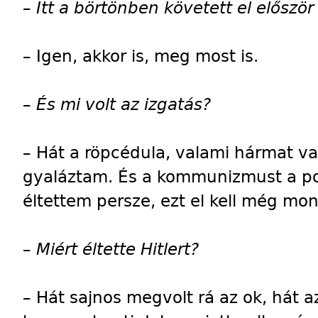
–
Itt a börtönben követett el előszö
–
Igen, akkor is, meg most is.
–
És mi volt az izgatás?
–
Hát a röpcédula, valami hármat v
gyaláztam. És a kommunizmust a pok
éltettem persze, ezt el kell még m
–
Miért éltette Hitlert?
–
Hát sajnos megvolt rá az ok, hát