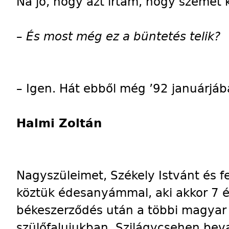
Na jó, hogy azt írtam, hogy szemé
–
És most még ez a büntetés telik?
– Igen. Hát ebből még ’92 januárjá
Halmi Zoltán
Nagyszüleimet, Székely Istvánt és f
köztük édesanyámmal, aki akkor 7 év
békeszerződés után a többi magyar 
szülőfalujukban, Szilágycsehen bev