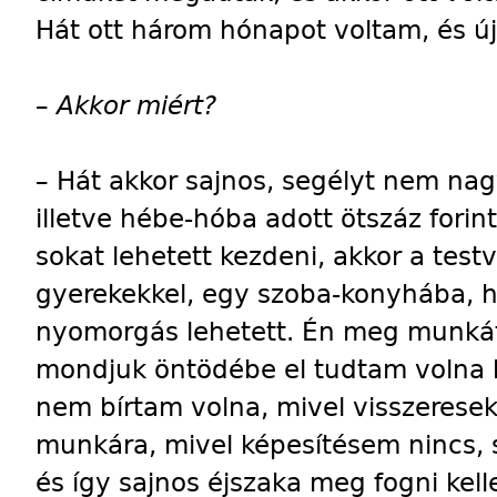
Hát ott három hónapot voltam, és ú
–
Akkor miért?
–
Hát akkor sajnos, segélyt nem nag
illetve hébe-hóba adott ötszáz fori
sokat lehetett kezdeni, akkor a testv
gyerekekkel, egy szoba-konyhába, há
nyomorgás lehetett. Én meg munkát
mondjuk öntödébe el tudtam volna 
nem bírtam volna, mivel visszerese
munkára, mivel képesítésem nincs, 
és így sajnos éjszaka meg fogni kell