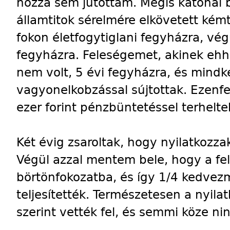
hozzá sem jutottam. Mégis katonai b
államtitok sérelmére elkövetett ké
fokon életfogytiglani fegyházra, vé
fegyházra. Feleségemet, akinek eh
nem volt, 5 évi fegyházra, és mindke
vagyonelkobzással sújtottak. Ezenfe
ezer forint pénzbüntetéssel terhelt
Két évig zsaroltak, hogy nyilatkozza
Végül azzal mentem bele, hogy a fe
börtönfokozatba, és így 1/4 kedvez
teljesítették. Természetesen a nyil
szerint vették fel, és semmi köze ni