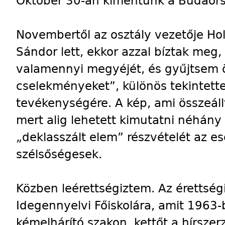
Október 30-án kimentünk a Budaörsi 
Novembertől az osztály vezetője Hol
Sándor lett, ekkor azzal bíztak meg,
valamennyi megyéjét, és gyűjtsem ö
cselekményeket”, különös tekintette
tevékenységére. A kép, ami összeál
mert alig lehetett kimutatni néhány 
„deklasszált elem” részvételét az e
szélsőségesek.
Közben leérettségiztem. Az érettség
Idegennyelvi Főiskolára, amit 1963
kémelhárító szakon, kettőt a hírsze