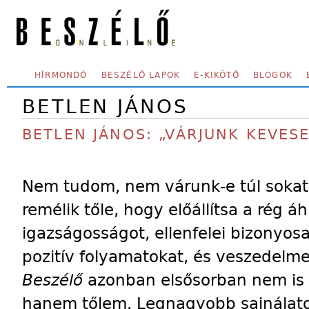
Skip to main content
SECONDARY MENU
HÍRMONDÓ
BESZÉLŐ LAPOK
E-KIKÖTŐ
BLOGOK
BETLEN JÁNOS
BETLEN JÁNOS: „VÁRJUNK KEVES
Nem tudom, nem várunk-e túl sokat 
remélik tőle, hogy előállítsa a rég áh
igazságosságot, ellenfelei bizonyos
pozitív folyamatokat, és veszedelme
Beszélő
azonban elsősorban nem is 
hanem tőlem. Legnagyobb sajnálat