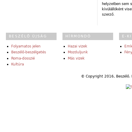
helyzetben sem s
kívülállóként vise
szerző.
BESZÉLŐ ÚJSÁG
HÍRMONDÓ
E-K
Folyamatos jelen
Hazai vizek
Eml
Beszélő-beszélgetés
Mozduljunk
Fény
Roma-dosszié
Más vizek
Kultúra
© Copyright 2016, Beszélő. 