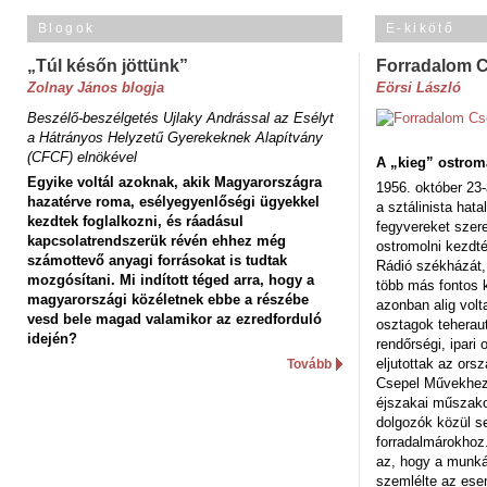
Blogok
E-kikötő
„Túl későn jöttünk”
Forradalom 
Zolnay János blogja
Eörsi László
Beszélő-beszélgetés Ujlaky Andrással az Esélyt
a Hátrányos Helyzetű Gyerekeknek Alapítvány
(CFCF) elnökével
A „kieg” ostrom
Egyike voltál azoknak, akik Magyarországra
1956. október 23-
hazatérve roma, esélyegyenlőségi ügyekkel
a sztálinista hat
kezdtek foglalkozni, és ráadásul
fegyvereket szere
kapcsolatrendszerük révén ehhez még
ostromolni kezdt
számottevő anyagi forrásokat is tudtak
Rádió székházát,
mozgósítani. Mi indított téged arra, hogy a
több más fontos 
magyarországi közéletnek ebbe a részébe
azonban alig volt
vesd bele magad valamikor az ezredforduló
osztagok teheraut
idején?
rendőrségi, ipar
eljutottak az ors
Tovább
Csepel Művekhez 
éjszakai műszakot
dolgozók közül s
forradalmárokhoz.
az, hogy a munk
szemlélte az es