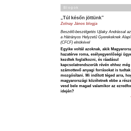
Blogok
„Túl későn jöttünk”
Zolnay János blogja
Beszélő-beszélgetés Ujlaky Andrással az
a Hátrányos Helyzetű Gyerekeknek Alapí
(CFCF) elnökével
Egyike voltál azoknak, akik Magyarors
hazatérve roma, esélyegyenlőségi ügy
kezdtek foglalkozni, és ráadásul
kapcsolatrendszerük révén ehhez még
számottevő anyagi forrásokat is tudtak
mozgósítani. Mi indított téged arra, ho
magyarországi közéletnek ebbe a rész
vesd bele magad valamikor az ezredfo
idején?