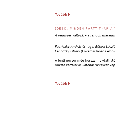
Tovább
(DÉSI): MINDEN PÁRTTITKÁR 
A rendszer változik – a rangok maradn
Fabriczky András
őrnagy,
Békesi Lászl
Lehoczky István
(Fővárosi Tanács elnök
A fenti névsor még hosszan folytathat
magas tartalékos katonai rangokat kap
Tovább