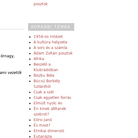
posztok
KORÁBBI TÉMÁK
1956-os Intézet
A kultúra helyzete
A sors és a számla
Ádám Zoltán posztok
t
őrnagy,
Afrika
Beszélő a
Klubrádióban
lami vezetők
Biszku Béla
Búcsú Borbély
Szilárdtól
Csak a szél
Csak egyetlen forrás
Elmúlt nyolc év
Én kinek állítanék
szobrot?
Eörsi Janó
És most?
Etnikai dimenzió
Eutanázia