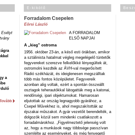
E-kikötő
Besz
Forradalom Csepelen
Eörsi László
 Esélyt
A FORRADALOM
tvány
ELSŐ NAPJAI
A „kieg” ostroma
zágra
1956. október 23-án, a késő esti órákban, amikor
ekkel
a sztálinista hatalmat végleg megelégelő tüntetők
fegyvereket szerezve felkelőkké lényegültek át,
ostromolni kezdték az ÁVH-val megerősített
Rádió székházát, és ideiglenesen megszálltak
gy a
több más fontos középületet. Fegyvereik
ébe
azonban alig voltak, ezért a spontán összeállt
rduló
osztagok teherautókkal látogatták meg a katonai,
rendőrségi, ipari objektumokat. Hamarosan
eljutottak az ország legnagyobb gyárához, a
Tovább
Csepel Művekhez is, ahol megszakították az
éjszakai műszakot. A gyár vezetőit berendelték, a
dolgozók közül sem mindenki csatlakozott a
forradalmárokhoz. „Figyelmeztető jelenség volt
az, hogy a munkások nagy többsége passzívan
szemlélte az eseményeket, és még fenyegető