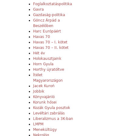
Foglalkoztatáspolitika
Gavra
Gazdaság-politika
Göncz Árpád a
Beszélőben
Harc Európáért
Havas 70
Havas 70 – I. kötet
Havas 70 – II. kötet
Hét év
Holokausztjaink
Horn Gyula
Horthy újratöltve
Ítélet
Magyarországon
Jacek Kuroń
Jobbik
Könyvajánló
Korunk hősei
Kozák Gyula posztok
Levéltári zabrálás
Liberalizmus a 3K-ban
LMPM
Menekültügy
Nekrológ