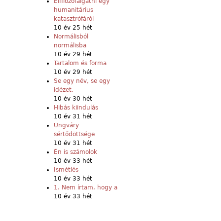
Elfilozófálgatni egy
humanitárius
katasztrófáról
10 év 25 hét
Normálisból
normálisba
10 év 29 hét
Tartalom és forma
10 év 29 hét
Se egy név, se egy
idézet,
10 év 30 hét
Hibás kiindulás
10 év 31 hét
Ungváry
sértődöttsége
10 év 31 hét
Én is számolok
10 év 33 hét
Ismétlés
10 év 33 hét
1. Nem írtam, hogy a
10 év 33 hét