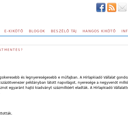
E-KIKÖTŐ
BLOGOK
BESZÉLŐ TÁJ
HANGOS KIKÖTŐ
IN
NÁTMENTÉS?
legsikeresebb és legnyereségesebb e műfajban. A
Hírlapkiadó Vállalat
gondo
százötvenezer példányban látott napvilágot, nyeresége a negyvenöt millió 
sznot egyaránt hajtó kiadványt százmillióért eladták. A Hírlapkiadó Vállalatt
.
ztották.