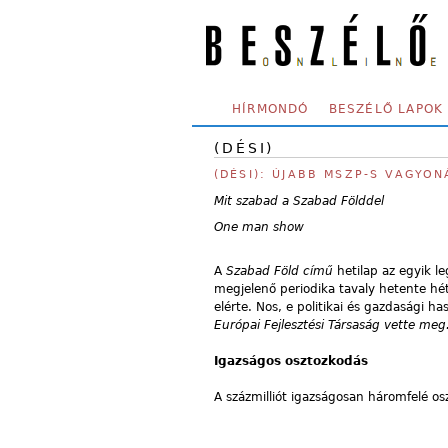
Skip to main content
SECONDARY MENU
HÍRMONDÓ
BESZÉLŐ LAPOK
(DÉSI)
(DÉSI): ÚJABB MSZP-S VAGYO
Mit szabad a Szabad Földdel
One man show
A
Szabad Föld című
hetilap az egyik 
megjelenő periodika tavaly hetente hét
elérte. Nos, e politikai és gazdasági ha
Európai Fejlesztési Társaság vette meg
Igazságos osztozkodás
A százmilliót igazságosan háromfelé os