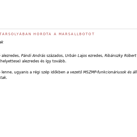
A TARSOLYÁBAN HORDTA A MARSALLBOTOT
ak
ó
alezredes,
Pándi András
százados,
Urbán Lajos
ezredes,
Ribánszky Róber
helyettese) alezredes és így tovább.
ó lenne, ugyanis a régi szép időkben
a vezető MSZMP-funkcionáriusok és ál
tak.