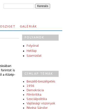
FOSZIGET
GALÉRIÁK
FOLYAMOK
Folyóirat
Hetilap
Szamizdat
zásában
forintot is
CÍMLAP TÉMÁK
ól a
Közép-
Beszélő-beszélgetés
1956
Demokrácia
Filmkritika
Szociálpolitika
Vajdasági viszonyok
Révész Sándor