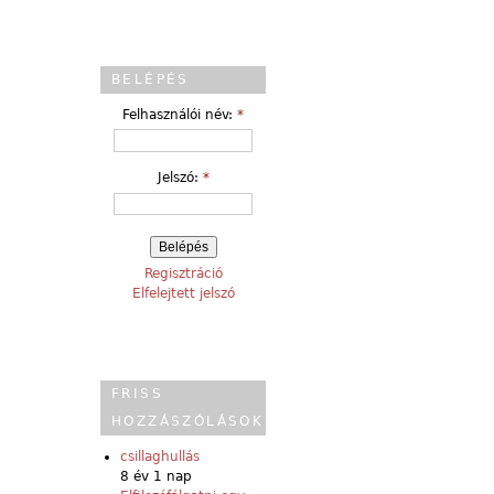
BELÉPÉS
Felhasználói név:
*
Jelszó:
*
Regisztráció
Elfelejtett jelszó
FRISS
HOZZÁSZÓLÁSOK
csillaghullás
8 év 1 nap