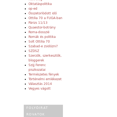
Oktatáspolitika
op-ed
Összetorlódott idő
Ottilia 70 a FUGA-ban
Párizs 11/13
Quaestor-botrány
Roma-dosszié
Romák és politika
Solt Ottilia 70
Szabad-e zsidózni?
SZDSZ
Szerzők, szerkesztők,
bloggerek
Szijj Ferenc
piszkozatai
Természetes fények
Történelmi emlékezet
Választás 2014
Vegyes vágott
FOLYÓIRAT
ROVATOK