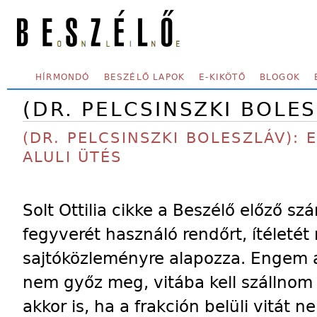
Skip to main content
SECONDARY MENU
HÍRMONDÓ
BESZÉLŐ LAPOK
E-KIKÖTŐ
BLOGOK
(DR. PELCSINSZKI BOLE
(DR. PELCSINSZKI BOLESZLÁV): 
ALULI ÜTÉS
Solt Ottilia cikke a Beszélő előző sz
fegyverét használó rendőrt, ítéletét
sajtóközleményre alapozza. Engem az
nem győz meg, vitába kell szállno
akkor is, ha a frakción belüli vitát