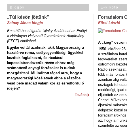
Blogok
E-kikötő
„Túl későn jöttünk”
Forradalom 
Zolnay János blogja
Eörsi László
Beszélő-beszélgetés Ujlaky Andrással az Esélyt
a Hátrányos Helyzetű Gyerekeknek Alapítvány
(CFCF) elnökével
A „kieg” ostrom
Egyike voltál azoknak, akik Magyarországra
1956. október 23-
hazatérve roma, esélyegyenlőségi ügyekkel
a sztálinista hat
kezdtek foglalkozni, és ráadásul
fegyvereket szere
kapcsolatrendszerük révén ehhez még
ostromolni kezdt
számottevő anyagi forrásokat is tudtak
Rádió székházát,
mozgósítani. Mi indított téged arra, hogy a
több más fontos 
magyarországi közéletnek ebbe a részébe
azonban alig volt
vesd bele magad valamikor az ezredforduló
osztagok teheraut
idején?
rendőrségi, ipar
eljutottak az ors
Tovább
Csepel Művekhez 
éjszakai műszakot
dolgozók közül s
forradalmárokhoz.
az, hogy a munk
szemlélte az es