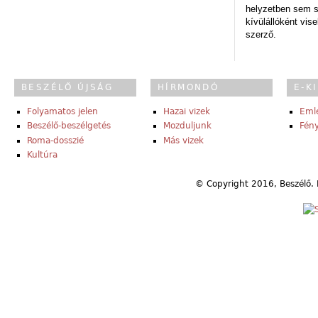
helyzetben sem s
kívülállóként vise
szerző.
BESZÉLŐ ÚJSÁG
HÍRMONDÓ
E-K
Folyamatos jelen
Hazai vizek
Eml
Beszélő-beszélgetés
Mozduljunk
Fény
Roma-dosszié
Más vizek
Kultúra
© Copyright 2016, Beszélő. 