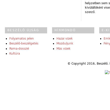
helyzetben sem s
kívülállóként vise
szerző.
BESZÉLŐ ÚJSÁG
HÍRMONDÓ
E-K
Folyamatos jelen
Hazai vizek
Eml
Beszélő-beszélgetés
Mozduljunk
Fény
Roma-dosszié
Más vizek
Kultúra
© Copyright 2016, Beszélő. 