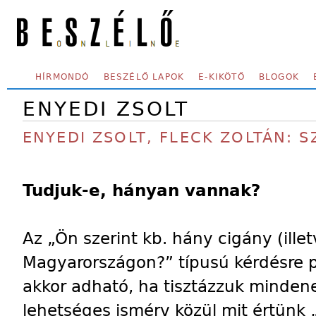
Skip to main content
SECONDARY MENU
HÍRMONDÓ
BESZÉLŐ LAPOK
E-KIKÖTŐ
BLOGOK
ENYEDI ZSOLT
ENYEDI ZSOLT, FLECK ZOLTÁN: 
Tudjuk-e, hányan vannak?
Az „Ön szerint kb. hány cigány (illet
Magyarországon?” típusú kérdésre p
akkor adható, ha tisztázzuk minden
lehetséges ismérv közül mit értünk „z