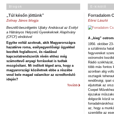
Blogok
E-kikötő
„Túl későn jöttünk”
Forradalom 
Zolnay János blogja
Eörsi László
Beszélő-beszélgetés Ujlaky Andrással az Esélyt
a Hátrányos Helyzetű Gyerekeknek Alapítvány
(CFCF) elnökével
A „kieg” ostrom
Egyike voltál azoknak, akik Magyarországra
1956. október 23-
hazatérve roma, esélyegyenlőségi ügyekkel
a sztálinista hat
kezdtek foglalkozni, és ráadásul
fegyvereket szere
kapcsolatrendszerük révén ehhez még
ostromolni kezdt
számottevő anyagi forrásokat is tudtak
Rádió székházát,
mozgósítani. Mi indított téged arra, hogy a
több más fontos 
magyarországi közéletnek ebbe a részébe
azonban alig volt
vesd bele magad valamikor az ezredforduló
osztagok teheraut
idején?
rendőrségi, ipar
eljutottak az ors
Tovább
Csepel Művekhez 
éjszakai műszakot
dolgozók közül s
forradalmárokhoz.
az, hogy a munk
szemlélte az es