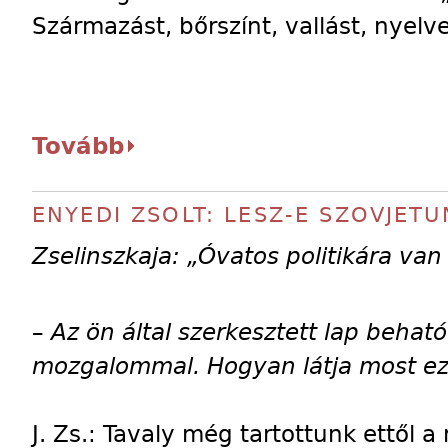
Származást, bőrszínt, vallást, nyelve
Tovább
ENYEDI ZSOLT: LESZ-E SZOVJETU
Zselinszkaja: „Óvatos politikára va
–
Az ön által szerkesztett lap behat
mozgalommal. Hogyan látja most ezt
J. Zs.: Tavaly még tartottunk ettől 