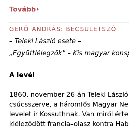
Tovább
GERŐ ANDRÁS: BECSÜLETSZÓ
– Teleki László esete –
„Együttlélegzők” – Kis magyar konsp
A levél
1860. november 26-án Teleki László
csúcsszerve, a háromfős Magyar Ne
levelet ír Kossuthnak. Van miről ér
kiéleződött francia–olasz kontra Ha