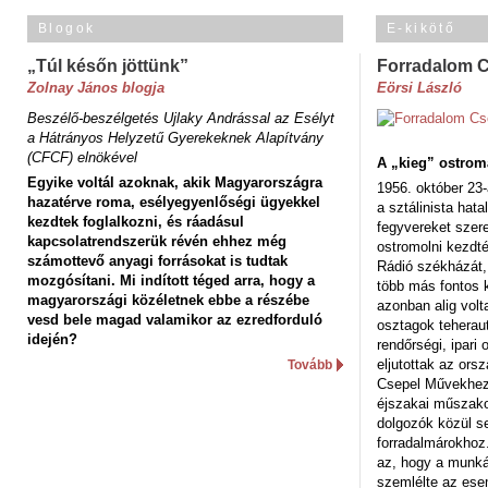
Blogok
E-kikötő
„Túl későn jöttünk”
Forradalom 
Zolnay János blogja
Eörsi László
Beszélő-beszélgetés Ujlaky Andrással az Esélyt
a Hátrányos Helyzetű Gyerekeknek Alapítvány
(CFCF) elnökével
A „kieg” ostrom
Egyike voltál azoknak, akik Magyarországra
1956. október 23-
hazatérve roma, esélyegyenlőségi ügyekkel
a sztálinista hat
kezdtek foglalkozni, és ráadásul
fegyvereket szere
kapcsolatrendszerük révén ehhez még
ostromolni kezdt
számottevő anyagi forrásokat is tudtak
Rádió székházát,
mozgósítani. Mi indított téged arra, hogy a
több más fontos 
magyarországi közéletnek ebbe a részébe
azonban alig volt
vesd bele magad valamikor az ezredforduló
osztagok teheraut
idején?
rendőrségi, ipar
eljutottak az ors
Tovább
Csepel Művekhez 
éjszakai műszakot
dolgozók közül s
forradalmárokhoz.
az, hogy a munk
szemlélte az es