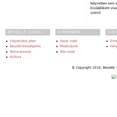
helyzetben sem s
kívülállóként vise
szerző.
BESZÉLŐ ÚJSÁG
HÍRMONDÓ
E-K
Folyamatos jelen
Hazai vizek
Eml
Beszélő-beszélgetés
Mozduljunk
Fény
Roma-dosszié
Más vizek
Kultúra
© Copyright 2016, Beszélő. 