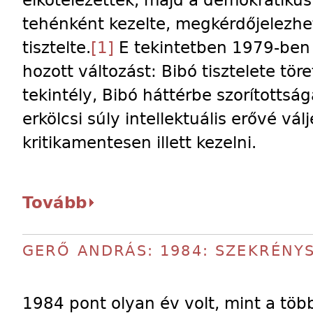
elkötelezettek, majd a demokratikus
tehénként kezelte, megkérdőjelezhet
tisztelte.
[1]
E tekintetben 1979-ben 
hozott változást: Bibó tisztelete tör
tekintély, Bibó háttérbe szorítottsá
erkölcsi súly intellektuális erővé vá
kritikamentesen illett kezelni.
Tovább
GERŐ ANDRÁS: 1984: SZEKRÉNY
1984 pont olyan év volt, mint a töb