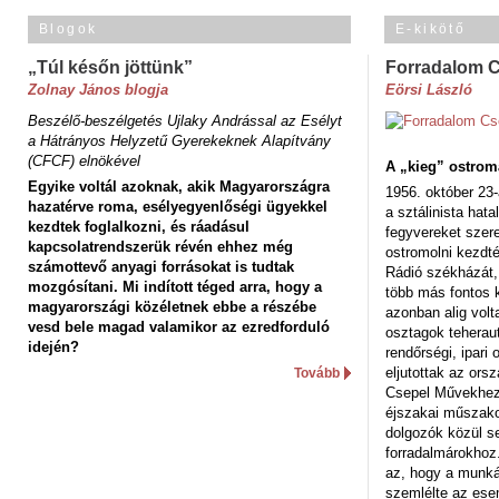
Blogok
E-kikötő
„Túl későn jöttünk”
Forradalom 
Zolnay János blogja
Eörsi László
Beszélő-beszélgetés Ujlaky Andrással az Esélyt
a Hátrányos Helyzetű Gyerekeknek Alapítvány
(CFCF) elnökével
A „kieg” ostrom
Egyike voltál azoknak, akik Magyarországra
1956. október 23-
hazatérve roma, esélyegyenlőségi ügyekkel
a sztálinista hat
kezdtek foglalkozni, és ráadásul
fegyvereket szere
kapcsolatrendszerük révén ehhez még
ostromolni kezdt
számottevő anyagi forrásokat is tudtak
Rádió székházát,
mozgósítani. Mi indított téged arra, hogy a
több más fontos 
magyarországi közéletnek ebbe a részébe
azonban alig volt
vesd bele magad valamikor az ezredforduló
osztagok teheraut
idején?
rendőrségi, ipar
eljutottak az ors
Tovább
Csepel Művekhez 
éjszakai műszakot
dolgozók közül s
forradalmárokhoz.
az, hogy a munk
szemlélte az es