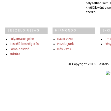
helyzetben sem s
kívülállóként vise
szerző.
BESZÉLŐ ÚJSÁG
HÍRMONDÓ
E-K
Folyamatos jelen
Hazai vizek
Eml
Beszélő-beszélgetés
Mozduljunk
Fény
Roma-dosszié
Más vizek
Kultúra
© Copyright 2016, Beszélő. 