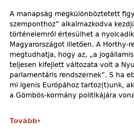
A manapság megkülönböztetett figy
szemponthoz” alkalmazkodva kezdjü
történelemről értesülhet a nyolcadi
Magyarországot illetően. A Horthy-r
megtudhatja, hogy az, „a jogállamis
teljesen kifejlett változata volt a 
parlamentáris rendszernek”. S ha e
mi igenis Európához tartoz(t)unk, akk
a Gömbös-kormány politikájára vona
Tovább