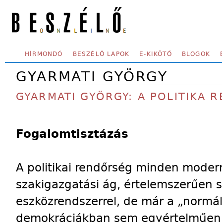
Skip to main content
SECONDARY MENU
HÍRMONDÓ
BESZÉLŐ LAPOK
E-KIKÖTŐ
BLOGOK
GYARMATI GYÖRGY
GYARMATI GYÖRGY: A POLITIKA 
Fogalomtisztázás
A politikai rendőrség minden moder
szakigazgatási ág, értelemszerűen s
eszközrendszerrel, de már a „normál
demokráciákban sem egyértelműen r