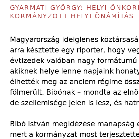
GYARMATI GYÖRGY: HELYI ÖNKOR
KORMÁNYZOTT HELYI ÖNÁMÍTÁS
Magyarország ideiglenes köztársasá
arra késztette egy riporter, hogy v
évtizedek valóban nagy formátumú s
akiknek helye lenne napjaink honat
élhették meg az anciem régime össz
fölmerült. Bibónak – mondta az eln
de szellemisége jelen is lesz, és hat
Bibó István megidézése manapság e
mert a kormányzat most terjesztette