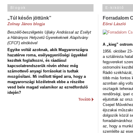
Blogok
E-kikötő
„Túl későn jöttünk”
Forradalom 
Zolnay János blogja
Eörsi László
Beszélő-beszélgetés Ujlaky Andrással az Esélyt
a Hátrányos Helyzetű Gyerekeknek Alapítvány
(CFCF) elnökével
A „kieg” ostrom
Egyike voltál azoknak, akik Magyarországra
1956. október 23-
hazatérve roma, esélyegyenlőségi ügyekkel
a sztálinista hat
kezdtek foglalkozni, és ráadásul
fegyvereket szere
kapcsolatrendszerük révén ehhez még
ostromolni kezdt
számottevő anyagi forrásokat is tudtak
Rádió székházát,
mozgósítani. Mi indított téged arra, hogy a
több más fontos 
magyarországi közéletnek ebbe a részébe
azonban alig volt
vesd bele magad valamikor az ezredforduló
osztagok teheraut
idején?
rendőrségi, ipar
eljutottak az ors
Tovább
Csepel Művekhez 
éjszakai műszakot
dolgozók közül s
forradalmárokhoz.
az, hogy a munk
szemlélte az es