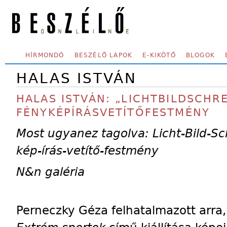
Skip to main content
SECONDARY MENU
HÍRMONDÓ
BESZÉLŐ LAPOK
E-KIKÖTŐ
BLOGOK
HALAS ISTVÁN
HALAS ISTVÁN: „LICHTBILDSCHR
FÉNYKÉPÍRÁSVETÍTŐFESTMÉNY
Most ugyanez tagolva: Licht-Bild-Sch
kép-írás-vetítő-festmény
N&n galéria
Perneczky Géza felhatalmazott arra