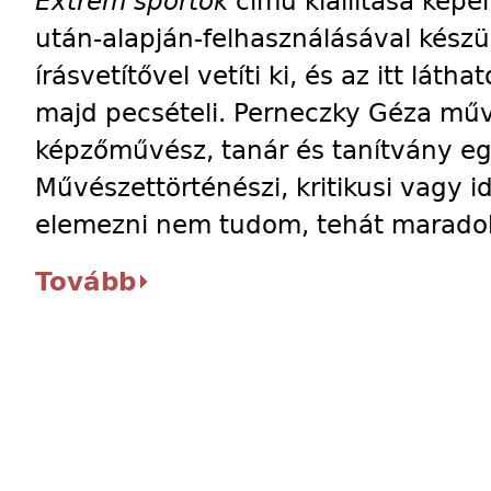
Extrém sportok
című kiállítása kép
után-alapján-felhasználásával készü
írásvetítővel vetíti ki, és az itt látha
majd pecsételi. Perneczky Géza műv
képzőművész, tanár és tanítvány e
Művészettörténészi, kritikusi vagy 
elemezni nem tudom, tehát maradok 
Tovább