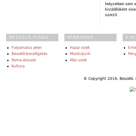
helyzetben sem s
kívülállóként vise
szerző.
BESZÉLŐ ÚJSÁG
HÍRMONDÓ
E-K
Folyamatos jelen
Hazai vizek
Eml
Beszélő-beszélgetés
Mozduljunk
Fény
Roma-dosszié
Más vizek
Kultúra
© Copyright 2016, Beszélő. 