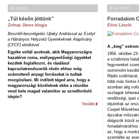
Blogok
E-kikötő
„Túl későn jöttünk”
Forradalom 
Zolnay János blogja
Eörsi László
Beszélő-beszélgetés Ujlaky Andrással az Esélyt
a Hátrányos Helyzetű Gyerekeknek Alapítvány
(CFCF) elnökével
A „kieg” ostrom
Egyike voltál azoknak, akik Magyarországra
1956. október 23-
hazatérve roma, esélyegyenlőségi ügyekkel
a sztálinista hat
kezdtek foglalkozni, és ráadásul
fegyvereket szere
kapcsolatrendszerük révén ehhez még
ostromolni kezdt
számottevő anyagi forrásokat is tudtak
Rádió székházát,
mozgósítani. Mi indított téged arra, hogy a
több más fontos 
magyarországi közéletnek ebbe a részébe
azonban alig volt
vesd bele magad valamikor az ezredforduló
osztagok teheraut
idején?
rendőrségi, ipar
eljutottak az ors
Tovább
Csepel Művekhez 
éjszakai műszakot
dolgozók közül s
forradalmárokhoz.
az, hogy a munk
szemlélte az es