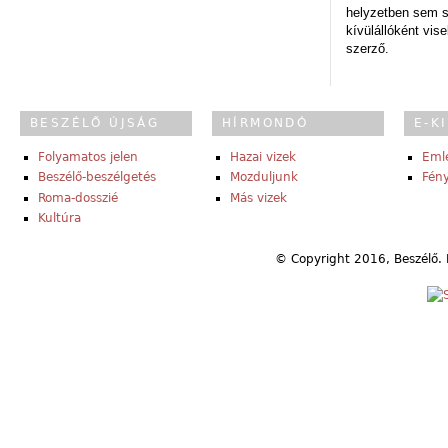
helyzetben sem s
kívülállóként vise
szerző.
BESZÉLŐ ÚJSÁG
HÍRMONDÓ
E-K
Folyamatos jelen
Hazai vizek
Eml
Beszélő-beszélgetés
Mozduljunk
Fény
Roma-dosszié
Más vizek
Kultúra
© Copyright 2016, Beszélő. 