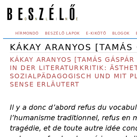
Skip to main content
SECONDARY MENU
HÍRMONDÓ
BESZÉLŐ LAPOK
E-KIKÖTŐ
BLOGOK
KÁKAY ARANYOS [TAMÁS 
KÁKAY ARANYOS [TAMÁS GÁSPÁR
IN DER LITERATURKRITIK: ÄSTHE
SOZIALPÄDAGOGISCH UND MIT P
SENSE ERLÄUTERT
Il y a donc d’abord refus du vocabu
l’humanisme traditionnel, refus en
tragédie, et de toute autre idée co