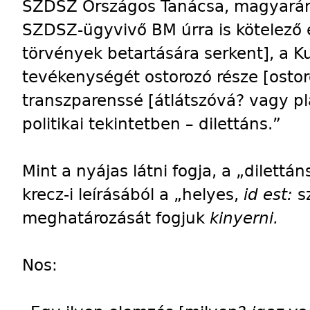
SZDSZ Országos Tanácsa, magyarán:
SZDSZ-ügyvivő BM úrra is kötelező 
törvények betartására serkent], a 
tevékenységét ostorozó része [osto
transzparenssé [átlátszóvá? vagy pla
politikai tekintetben – dilettáns.”
Mint a nyájas látni fogja, a „dilettá
krecz-i leírásából a „helyes,
id est:
s
meghatározását fogjuk
kinyerni.
Nos: