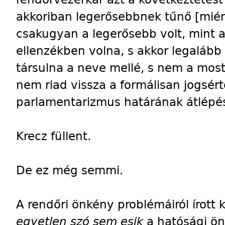
akkoriban legerősebbnek tűnő [miér
csakugyan a legerősebb volt, mint 
ellenzékben volna, s akkor legalább
társulna a neve mellé, s nem a mosta
nem riad vissza a formálisan jogsér
parlamentarizmus határának átlépés
Krecz füllent.
De ez még semmi.
A rendőri önkény problémáiról írot
egyetlen szó sem esik
a hatósági ön