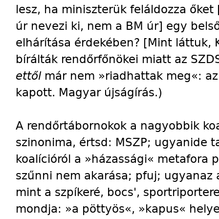
lesz, ha miniszterük feláldozza őket
úr nevezi ki, nem a BM úr] egy belső 
elhárítása érdekében? [Mint láttuk,
bírálták rendőrfőnökei miatt az SZD
ettől
már nem »riadhattak meg«: az 
kapott. Magyar újságírás.)
A rendőrtábornokok a nagyobbik koal
szinonima, értsd: MSZP; ugyanide tart
koalícióról a »házassági« metafora 
szűnni nem akarása; pfuj; ugyanaz a
mint a szpíkeré, bocs', sportriporter
mondja: »a pöttyös«, »kapus« helye