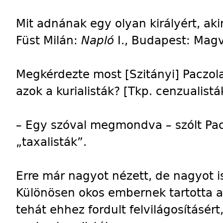
Mit adnának egy olyan királyért, aki
Füst Milán:
Napló
I., Budapest: Magve
Megkérdezte most [Szitányi] Paczola
azok a kurialisták? [Tkp. cenzualistá
– Egy szóval megmondva – szólt Pac
„taxalisták”.
Erre már nagyot nézett, de nagyot i
Különösen okos embernek tartotta 
tehát ehhez fordult felvilágosításé