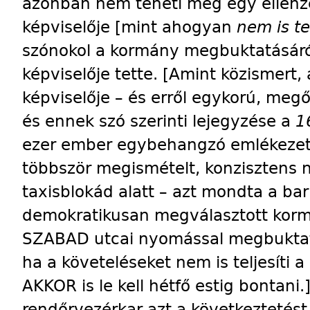
azonban nem teheti meg egy ellenzé
képviselője [mint ahogyan
nem is t
szónokol a kormány megbuktatásáró
képviselője tette. [Amint közismert
képviselője – és erről egykorú, megő
és ennek szó szerinti lejegyzése a
1
ezer ember egybehangzó emlékezete
többször megismételt, konzisztens n
taxisblokád alatt – azt mondta a ba
demokratikusan megválasztott ko
SZABAD utcai nyomással megbuktatn
ha a követeléseket nem is teljesíti 
AKKOR is le kell hétfő estig bontani.
rendőrvezérkar azt a következtetést