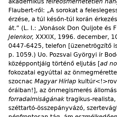
akadémikus
félreösmerhetetlen ha
Flaubert-ről: „A sorokat a feleslege
érzése, a túl későn-túl korán érkezés
át.” (L. I.: „Vonások Don Quijote és 
Jelenkor,
XXXIX, 1996. december, 10
0447-6425, telefon [üzenetrögzítő i
p. 1059.) Uo. Pozsvai Györgyi ír Bo
középpontjáig történő eljutás [
ad n
fokozatai egyúttal az önmegmérette
szocnac
Magyar Hírlap
kultúr<!>rov
óráiban!], az önmegismerés állomás
forradalmiságának
tragikus-realista
széttartó-összepányvázó, szertevág
népfrontosan tág, ám eszmélkedőe