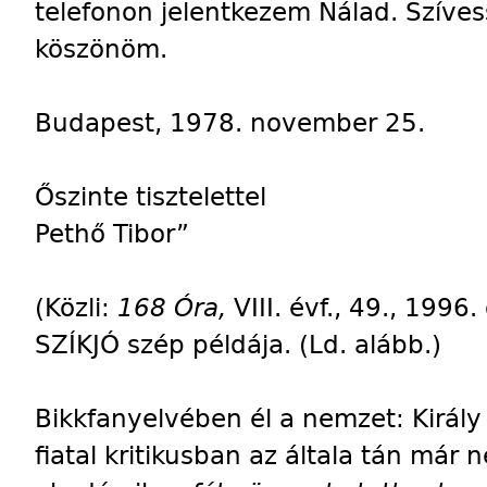
telefonon jelentkezem Nálad. Szívess
köszönöm.
Budapest, 1978. november 25.
Őszinte tisztelettel
Pethő Tibor”
(Közli:
168 Óra,
VIII. évf., 49., 1996
SZÍKJÓ szép példája. (Ld. alább.)
Bikkfanyelvében él a nemzet: Király et.
fiatal kritikusban az általa tán már n