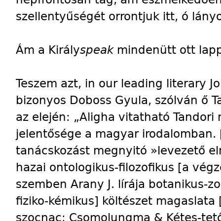
szellentyűségét orrontjuk itt, ó lány
Ám a Király
speak
mindenütt ott lap
Teszem azt, in our leading literary J
bizonyos Doboss Gyula, szólván ő T
az elején: „Aligha vitatható Tandor
jelentősége a magyar irodalomban. [E
tanácskozást megnyitó »levezető el
hazai ontologikus-filozofikus [a végz
szemben Arany J. lírája botanikus-zo
fiziko-kémikus] költészet magaslata 
szocnac: Csomolungma & Kétes-tető]