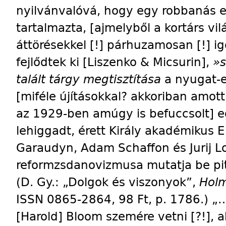
nyilvánvalóvá, hogy egy robbanás elő
tartalmazta, [ajmelyből a kortárs vi
áttörésekkel [!] párhuzamosan [!] i
fejlődtek ki [Liszenko & Micsurin],
»s
talált tárgy megtisztítása
a nyugat-e
[miféle újításokkal? akkoriban amot
az 1929-ben amúgy is befuccsolt] eg
lehiggadt, érett Király akadémikus E
Garaudyn, Adam Schaffon és Jurij L
reformzsdanovizmusa mutatja be pi
(D. Gy.: „Dolgok és viszonyok”,
Holm
ISSN 0865-2864, 98 Ft, p. 1786.) „…
[Harold] Bloom szemére vetni [?!], a