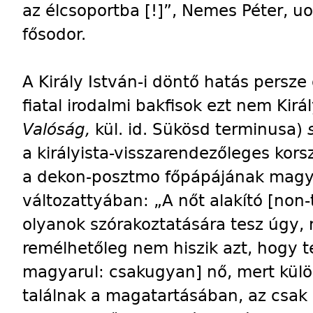
az élcsoportba [!]”, Nemes Péter, uo.
fősodor.
A Király István-i döntő hatás persze
fiatal irodalmi bakfisok ezt nem Kirá
Valóság,
kül. id. Sükösd terminusa)
a királyista-visszarendezőleges korsz
a dekon-posztmo főpápájának magya
változattyában: „A nőt alakító [non-
olyanok szórakoztatására tesz úgy, 
remélhetőleg nem hiszik azt, hogy t
magyarul: csakugyan] nő, mert kül
találnak a magatartásában, az csak 