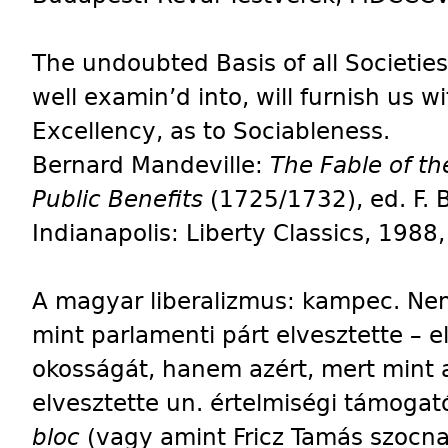
The undoubted Basis of all Societies
well examin’d into, will furnish us w
Excellency, as to Sociableness.
Bernard Mandeville:
The Fable of the
Public Benefits
(1725/1732), ed. F. B
Indianapolis: Liberty Classics, 1988
A magyar liberalizmus: kampec. Ne
mint parlamenti párt elvesztette – el
okosságát, hanem azért, mert mint 
elvesztette un. értelmiségi támogató
bloc
(vagy amint Fricz Tamás szocnac