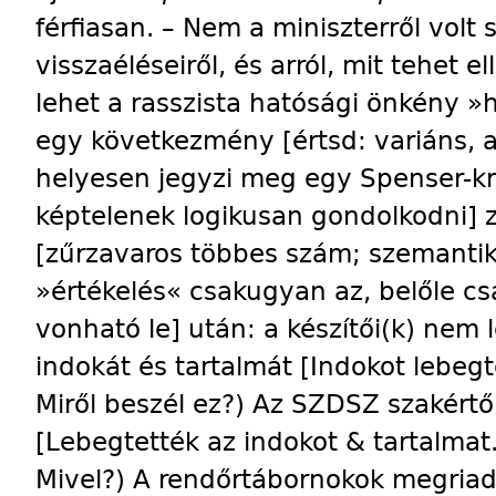
férfiasan. – Nem a miniszterről volt
visszaéléseiről, és arról, mit tehet 
lehet a rasszista hatósági önkény »
egy következmény [értsd: variáns, al
helyesen jegyzi meg egy Spenser-kr
képtelenek logikusan gondolkodni] z
[zűrzavaros többes szám; szemantik
»értékelés« csakugyan az, belőle c
vonható le] után: a készítői(k) nem l
indokát és tartalmát [Indokot lebegt
Miről beszél ez?) Az SZDSZ szakértői 
[Lebegtették az indokot & tartalma
Mivel?) A rendőrtábornokok megriad