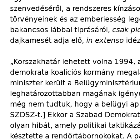
szenvedéséről, a rendszeres kínzáso
törvényeinek és az emberiesség leg
bakancsos lábbal tiprásáról,
csak pl
dajkamesét adja elő,
in extenso
idé
„Korszakhatár lehetett volna 1994, 
demokrata koalíciós kormány megal
miniszter került a Belügyminisztér
leghatározottabban magának igényel
még nem tudtuk, hogy a belügyi ap
SZDSZ-t.] Ekkor a Szabad Demokrat
olyan hibát, amely politikai taktikáz
késztette a rendőrtábornokokat. A 