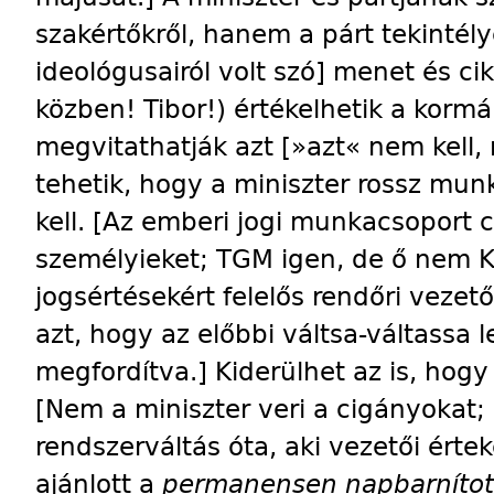
szakértőkről, hanem a párt tekintél
ideológusairól volt szó] menet és ci
közben! Tibor!) értékelhetik a korm
megvitathatják azt [»azt« nem kell,
tehetik, hogy a miniszter rossz mun
kell. [Az emberi jogi munkacsoport c
személyieket; TGM igen, de ő nem 
jogsértésekért felelős rendőri vezet
azt, hogy az előbbi váltsa-váltassa 
megfordítva.] Kiderülhet az is, hog
[Nem a miniszter veri a cigányokat; 
rendszerváltás óta, aki vezetői érte
ajánlott a
permanensen napbarníto