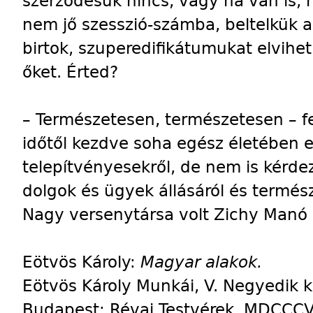
szerződésük nincs, vagy ha van is, n
nem jő szesszió-számba, beltelkük al
birtok, szuperedifikátumukat elvihet
őket. Érted?
– Természetesen, természetesen – fe
időtől kezdve soha egész életében e
telepítvényesekről, de nem is kérde
dolgok és ügyek állásáról és termész
Nagy versenytársa volt Zichy Manó 
Eötvös Károly:
Magyar alakok.
Eötvös Károly Munkái, V. Negyedik k
Budapest: Révai Testvérek, MDCCCVI