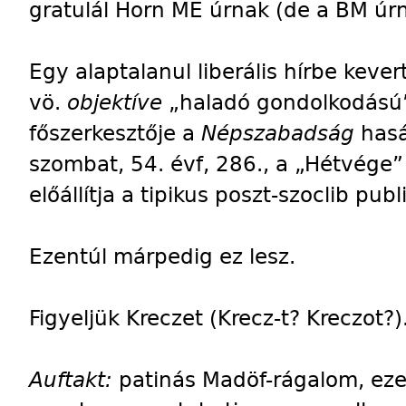
gratulál Horn ME úrnak (de a BM úrn
Egy alaptalanul liberális hírbe keve
vö.
objektíve
„haladó gondolkodású”)
főszerkesztője a
Népszabadság
hasá
szombat, 54. évf, 286., a „Hétvége”
előállítja a tipikus poszt-szoclib publi
Ezentúl márpedig ez lesz.
Figyeljük Kreczet (Krecz-t? Kreczot?)
Auftakt:
patinás Madöf-rágalom, eze