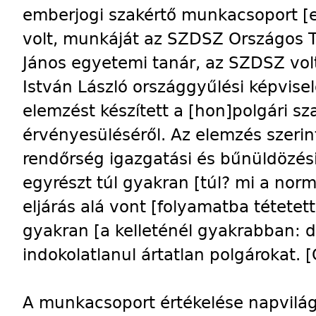
emberjogi szakértő munkacsoport [e
volt, munkáját az SZDSZ Országos T
János egyetemi tanár, az SZDSZ volt
István László országgyűlési képvise
elemzést készített a [hon]polgári 
érvényesüléséről. Az elemzés szerint
rendőrség igazgatási és bűnüldözés
egyrészt túl gyakran [túl? mi a norm
eljárás alá vont [folyamatba tétetett
gyakran [a kelleténél gyakrabban: d
indokolatlanul ártatlan polgárokat. [
A munkacsoport értékelése napvilágr