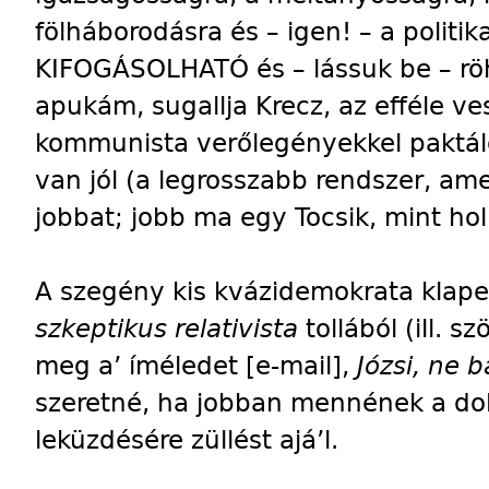
fölháborodásra és – igen! – a polit
KIFOGÁSOLHATÓ és – lássuk be – röh
apukám, sugallja Krecz, az efféle ve
kommunista verőlegényekkel paktáló 
van jól (a legrosszabb rendszer, am
jobbat; jobb ma egy Tocsik, mint hol
A szegény kis kvázidemokrata klap
szkeptikus relativista
tollából (ill. 
meg a’ íméledet [e-mail],
Józsi, ne 
szeretné, ha jobban mennének a dol
leküzdésére züllést ajá’l.