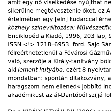
amit egy nő viselkedése nyújthat ne
sikerülne megtévesztenie őket, ez A
értelmében egy [ein] kudarccal érne
közhely színeváltozása: Művészetfil
Enciklopédia Kiadó, 1996, 203 lap, 
ISSN <!> 1218–6953, ford. Sajó Sán
félreérthetetlenül a Fővárosi Gázműv
való, szerzője a Király-tanítvány böl
aki
lement kutyába,
ezért 8 nyelvta
mondatban: spontán ditakozvány, a
haragszom-nem-ellened« jobbító indu
akadémikust az ál-Dantóból szíjjá fö