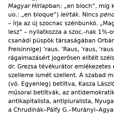
Magyar Hírlap
ban: „en bloch”, míg k
uo.: „en bloque”)
leírták.
Nincs
pén
– írja az új szocnac szénbunkó. „M
lesz” – nyilatkozza a szoc.-nak 1%-
csanádi püspök társaságában Orbán V
Freisinnige) ’raus. ’Raus, ’raus, ’rau
rágalmazásért jogerősen elítélt szél
dr. Grezsa tévékurátor emlékezete
szelleme ismét szellent. A szabad 
(vö. Egyenleg) betiltva, Kasza Lász
műsorai betiltvák, az antidemokratiku
antikapitalista, antipluralista, Nyug
a Chrudinák–Pálfy G.–Murányi–Agya