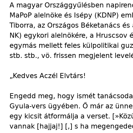
A magyar Országgyűlésben napirend 
MaPoP alelnöke és Isépy (KDNP) eml
Tiborra, az Országos Béketanács és
NK) egykori alelnökére, a Hruscsov
egymás mellett feles külpolitikai gu
stb. stb., vö. frissen megjelent level
„Kedves Aczél Elvtárs!
Engedd meg, hogy ismét tanácsodat 
Gyula-vers ügyében. Ő már az ünne
egy kicsit átformálja a verset. [»Kö
vannak [hajjaj!] [,] s ha megengeded