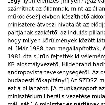
„Egy ilyen elemzés [milyen?
igaz
v
számíthat az államnak, mint az álla
működése?] elvben készíthető akkor,
minisztere átveszi hivatalát az elődjé
pártjának szakértői az indulás pilla
hogy milyen körülmények között lá
el. [Már 1988-ban megállapították, 
1981 óta sűrűn fejtették ki vélemén
KB-alosztályvezető, Hildebrand hadb
andropovista tevékenységéről. Az os
budapesti főkapitány!] Az SZDSZ m
ezt a pillanatot. [A munkacsoport azér
minisztérium liberális vezetése mula
májusát.] A miniszter és pártjának 