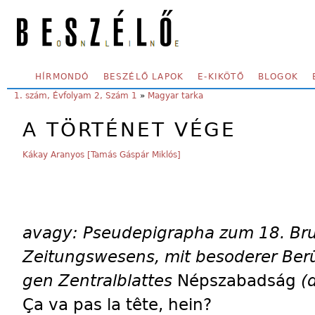
Skip to main content
SECONDARY MENU
HÍRMONDÓ
BESZÉLŐ LAPOK
E-KIKÖTŐ
BLOGOK
YOU ARE HERE:
1. szám, Évfolyam 2, Szám 1
»
Magyar tarka
A TÖRTÉNET VÉGE
Kákay Aranyos [Tamás Gáspár Miklós]
avagy: Pseudepigrapha zum 18. Brum
Zeitungswesens, mit besoderer Ber
gen Zentralblattes
Népszabadság
(
Ça va pas la tête, hein?