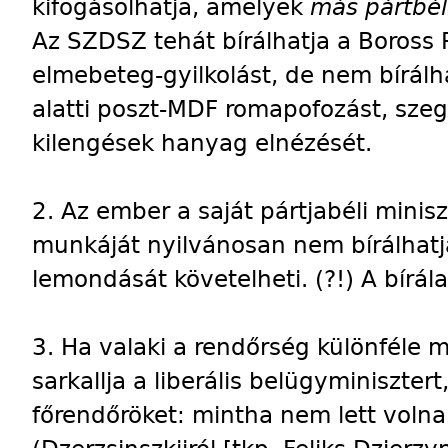
kifogásolhatja, amelyek
más pártbél
Az SZDSZ tehát bírálhatja a Boross P
elmebeteg-gyilkolást, de nem bírál
alatti poszt-MDF romapofozást, sze
kilengések hanyag elnézését.
2. Az ember a saját pártjabéli minisz
munkáját nyilvánosan nem bírálhatj
lemondását követelheti. (?!) A bírála
3. Ha valaki a rendőrség különféle m
sarkallja a liberális belügyminiszte
főrendőröket: mintha nem lett volna 