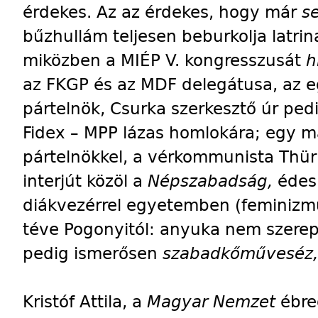
érdekes. Az az érdekes, hogy már
se
bűzhullám teljesen beburkolja latrina
miközben a MIÉP V. kongresszusát
h
az FKGP és az MDF delegátusa, az e
pártelnök, Csurka szerkesztő úr ped
Fidex – MPP lázas homlokára; egy má
pártelnökkel, a vérkommunista Thü
interjút közöl a
Népszabadság,
édes 
diákvezérrel egyetemben (feminiz
téve Pogonyitól: anyuka nem szerepel
pedig ismerősen
szabadkőműveséz
Kristóf Attila, a
Magyar Nemzet
ébre