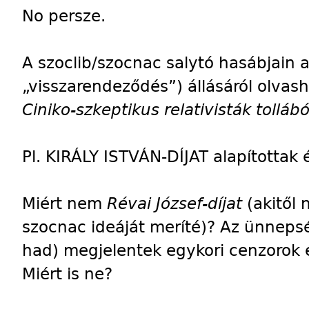
No persze.
A szoclib/szocnac salytó hasábjain a
„visszarendeződés”) állásáról olvas
Ciniko-szkeptikus relativisták tollábó
Pl. KIRÁLY ISTVÁN-DÍJAT alapítottak é
Miért nem
Révai József-díjat
(akitől
szocnac ideáját meríté)? Az ünneps
had) megjelentek egykori cenzorok 
Miért is ne?