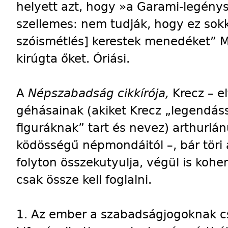
helyett azt, hogy »a Garami-legénysé
szellemes: nem tudják, hogy ez sokk
szóismétlés] kerestek menedéket” Ma
kirúgta őket. Óriási.
A
Népszabadság cikkírója,
Krecz – e
géhásainak (akiket Krecz „legendássá
figuráknak” tart és nevez) arthurián
ködösségű népmondáitól –, bár töri
folyton összekutyulja, végül is koher
csak össze kell foglalni.
1. Az ember a szabadságjogoknak cs