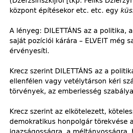
(Dzerzsinszkijról [tkp. Feliks Dzierz
központ építésekor etc. etc. egy
kü
A lényeg: DILETTÁNS az a politika, 
saját pozíciói kárára – ELVEIT még s
érvényesíti.
Krecz szerint DILETTÁNS az a politik
ellenfélen vagy vetélytárson kéri s
törvények, az emberiesség szabályai
Krecz szerint az elkötelezett, kötel
demokratikus honpolgár törekvése 
igazságosságra, a méltányosságra, 