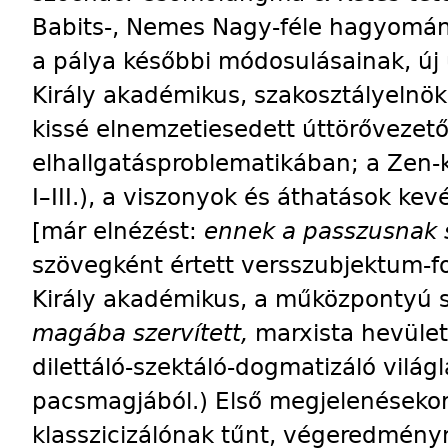
Babits-, Nemes Nagy-féle hagyomány
a pálya későbbi módosulásainak, új u
Király akadémikus, szakosztályelnök
kissé elnemzetiesedett úttörővezet
elhallgatásproblematikában; a Zen
I–III.), a viszonyok és áthatások ke
[már elnézést:
ennek a passzusnak 
szövegként értett versszubjektum-f
Király akadémikus, a műközpontyú st
magába szervített,
marxista hevület
dilettáló-szektáló-dogmatizáló világ
pacsmagjából.) Első megjelenéseko
klasszicizálónak tűnt, végeredményn