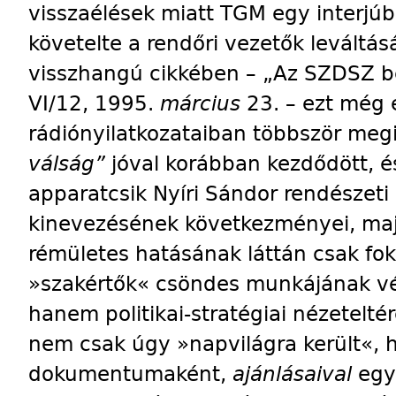
visszaélések miatt TGM egy interj
követelte a rendőri vezetők leváltá
visszhangú cikkében – „Az SZDSZ b
VI/12, 1995.
március
23. – ezt még 
rádiónyilatkozataiban többször meg
válság”
jóval korábban kezdődött, 
apparatcsik Nyíri Sándor rendészeti 
kinevezésének következményei, majd
rémületes hatásának láttán csak fok
»szakértők« csöndes munkájának vél
hanem politikai-stratégiai nézeteltér
nem csak úgy »napvilágra került«, 
dokumentumaként,
ajánlásaival
egy