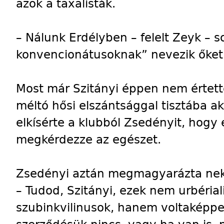
azok a taxalisták.
– Nálunk Erdélyben – felelt Zeyk – 
konvencionátusoknak” nevezik őket
Most már Szitányi éppen nem értett
méltó hősi elszántsággal tisztába aka
elkísérte a klubból Zsedényit, hogy e
megkérdezze az egészet.
Zsedényi aztán megmagyarázta nek
– Tudod, Szitányi, ezek nem urbériali
szubinkvilinusok, hanem voltaképpe