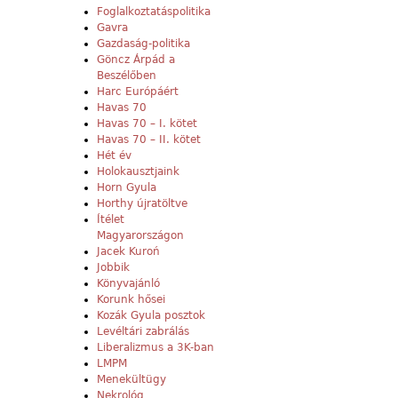
Foglalkoztatáspolitika
Gavra
Gazdaság-politika
Göncz Árpád a
Beszélőben
Harc Európáért
Havas 70
Havas 70 – I. kötet
Havas 70 – II. kötet
Hét év
Holokausztjaink
Horn Gyula
Horthy újratöltve
Ítélet
Magyarországon
Jacek Kuroń
Jobbik
Könyvajánló
Korunk hősei
Kozák Gyula posztok
Levéltári zabrálás
Liberalizmus a 3K-ban
LMPM
Menekültügy
Nekrológ