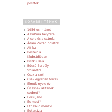
posztok
KORÁBBI TÉMÁK
1956-os Intézet
A kultúra helyzete
A sors és a számla
Ádám Zoltán posztok
Afrika
Beszélő a
Klubrádióban
Biszku Béla
Búcsú Borbély
Szilárdtól
Csak a szél
Csak egyetlen forrás
Elmúlt nyolc év
Én kinek állítanék
szobrot?
Eörsi Janó
És most?
Etnikai dimenzió
Eutanázia