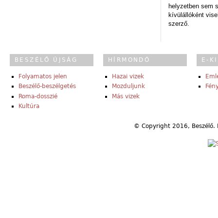
helyzetben sem s
kívülállóként vise
szerző.
BESZÉLŐ ÚJSÁG
HÍRMONDÓ
E-K
Folyamatos jelen
Hazai vizek
Eml
Beszélő-beszélgetés
Mozduljunk
Fény
Roma-dosszié
Más vizek
Kultúra
© Copyright 2016, Beszélő. 