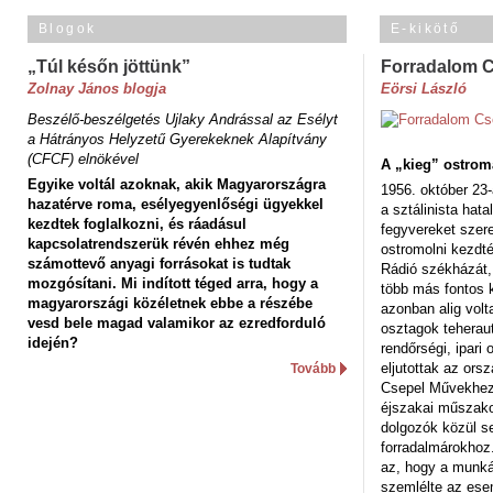
Blogok
E-kikötő
„Túl későn jöttünk”
Forradalom 
Zolnay János blogja
Eörsi László
Beszélő-beszélgetés Ujlaky Andrással az Esélyt
a Hátrányos Helyzetű Gyerekeknek Alapítvány
(CFCF) elnökével
A „kieg” ostrom
Egyike voltál azoknak, akik Magyarországra
1956. október 23-
hazatérve roma, esélyegyenlőségi ügyekkel
a sztálinista hat
kezdtek foglalkozni, és ráadásul
fegyvereket szere
kapcsolatrendszerük révén ehhez még
ostromolni kezdt
számottevő anyagi forrásokat is tudtak
Rádió székházát,
mozgósítani. Mi indított téged arra, hogy a
több más fontos 
magyarországi közéletnek ebbe a részébe
azonban alig volt
vesd bele magad valamikor az ezredforduló
osztagok teheraut
idején?
rendőrségi, ipar
eljutottak az ors
Tovább
Csepel Művekhez 
éjszakai műszakot
dolgozók közül s
forradalmárokhoz.
az, hogy a munk
szemlélte az es