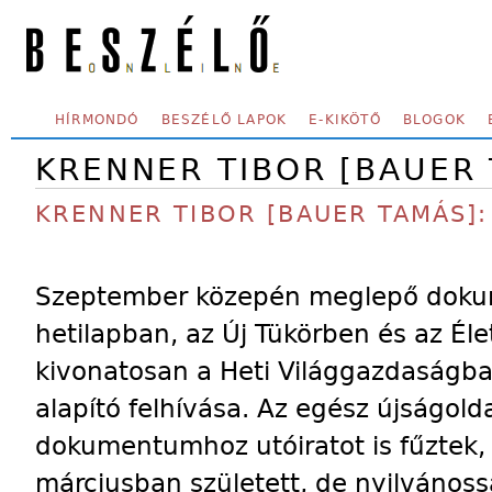
Skip to main content
SECONDARY MENU
HÍRMONDÓ
BESZÉLŐ LAPOK
E-KIKÖTŐ
BLOGOK
KRENNER TIBOR [BAUER
KRENNER TIBOR [BAUER TAMÁS]:
Szeptember közepén meglepő doku
hetilapban, az Új Tükörben és az Él
kivonatosan a Heti Világgazdaságban
alapító felhívása. Az egész újságoldal
dokumentumhoz utóiratot is fűztek, 
márciusban született, de nyilvánoss