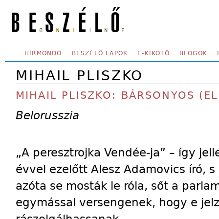
Skip to main content
SECONDARY MENU
HÍRMONDÓ
BESZÉLŐ LAPOK
E-KIKÖTŐ
BLOGOK
MIHAIL PLISZKO
MIHAIL PLISZKO: BÁRSONYOS (
Belorusszia
„A peresztrojka Vendée-ja” – így je
évvel ezelőtt Alesz Adamovics író, s 
azóta se mosták le róla, sőt a parla
egymással versengenek, hogy e jelz