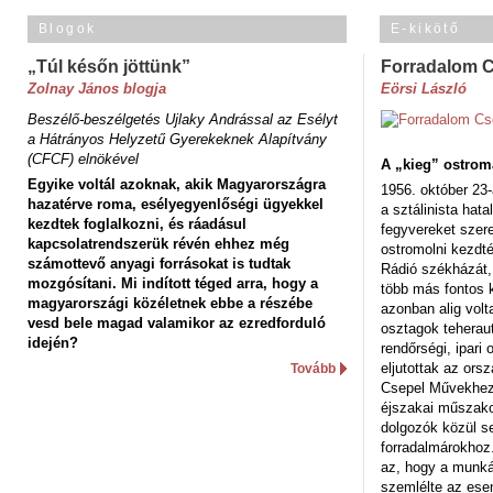
Blogok
E-kikötő
„Túl későn jöttünk”
Forradalom 
Zolnay János blogja
Eörsi László
Beszélő-beszélgetés Ujlaky Andrással az Esélyt
a Hátrányos Helyzetű Gyerekeknek Alapítvány
(CFCF) elnökével
A „kieg” ostrom
Egyike voltál azoknak, akik Magyarországra
1956. október 23-
hazatérve roma, esélyegyenlőségi ügyekkel
a sztálinista hat
kezdtek foglalkozni, és ráadásul
fegyvereket szere
kapcsolatrendszerük révén ehhez még
ostromolni kezdt
számottevő anyagi forrásokat is tudtak
Rádió székházát,
mozgósítani. Mi indított téged arra, hogy a
több más fontos 
magyarországi közéletnek ebbe a részébe
azonban alig volt
vesd bele magad valamikor az ezredforduló
osztagok teheraut
idején?
rendőrségi, ipar
eljutottak az ors
Tovább
Csepel Művekhez 
éjszakai műszakot
dolgozók közül s
forradalmárokhoz.
az, hogy a munk
szemlélte az es