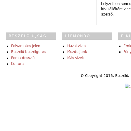
helyzetben sem s
kívülállóként vise
szerző.
BESZÉLŐ ÚJSÁG
HÍRMONDÓ
E-K
Folyamatos jelen
Hazai vizek
Eml
Beszélő-beszélgetés
Mozduljunk
Fény
Roma-dosszié
Más vizek
Kultúra
© Copyright 2016, Beszélő. 