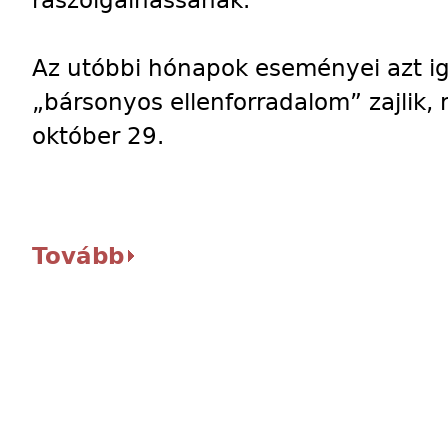
rászolgálhassanak.
Az utóbbi hónapok eseményei azt ig
„bársonyos ellenforradalom” zajlik,
október 29.
Tovább