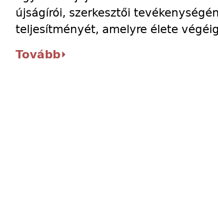
újságírói, szerkesztői tevékenységé
teljesítményét, amelyre élete végéi
Tovább