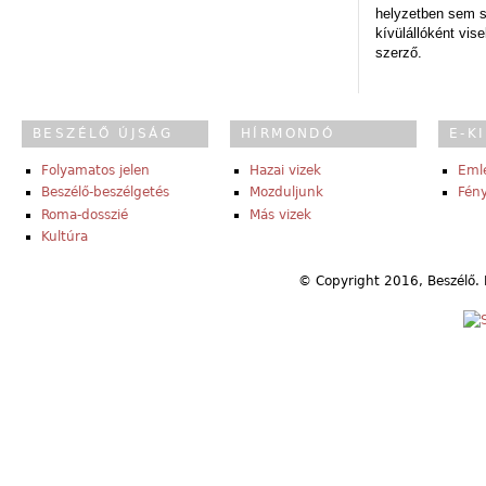
helyzetben sem s
kívülállóként vise
szerző.
BESZÉLŐ ÚJSÁG
HÍRMONDÓ
E-K
Folyamatos jelen
Hazai vizek
Eml
Beszélő-beszélgetés
Mozduljunk
Fény
Roma-dosszié
Más vizek
Kultúra
© Copyright 2016, Beszélő. 