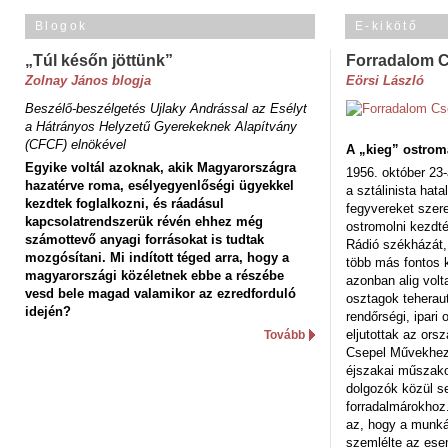
Blogok
E-kikötő
„Túl későn jöttünk”
Forradalom 
Zolnay János blogja
Eörsi László
Beszélő-beszélgetés Ujlaky Andrással az Esélyt
a Hátrányos Helyzetű Gyerekeknek Alapítvány
(CFCF) elnökével
A „kieg” ostrom
Egyike voltál azoknak, akik Magyarországra
1956. október 23-
hazatérve roma, esélyegyenlőségi ügyekkel
a sztálinista hat
kezdtek foglalkozni, és ráadásul
fegyvereket szere
kapcsolatrendszerük révén ehhez még
ostromolni kezdt
számottevő anyagi forrásokat is tudtak
Rádió székházát,
mozgósítani. Mi indított téged arra, hogy a
több más fontos 
magyarországi közéletnek ebbe a részébe
azonban alig volt
vesd bele magad valamikor az ezredforduló
osztagok teheraut
idején?
rendőrségi, ipar
eljutottak az ors
Tovább
Csepel Művekhez 
éjszakai műszakot
dolgozók közül s
forradalmárokhoz.
az, hogy a munk
szemlélte az es