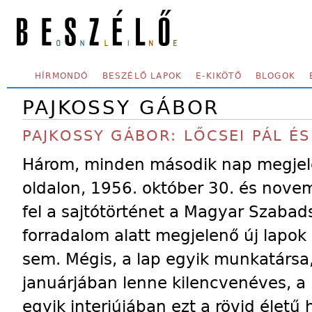
Skip to main content
SECONDARY MENU
HÍRMONDÓ
BESZÉLŐ LAPOK
E-KIKÖTŐ
BLOGOK
PAJKOSSY GÁBOR
PAJKOSSY GÁBOR: LŐCSEI PÁL É
Három, minden második nap megjel
oldalon, 1956. október 30. és novem
fel a sajtótörténet a Magyar Szabad
forradalom alatt megjelenő új lapok 
sem. Mégis, a lap egyik munkatársa, 
januárjában lenne kilencvenéves, a
egyik interjújában ezt a rövid életű 