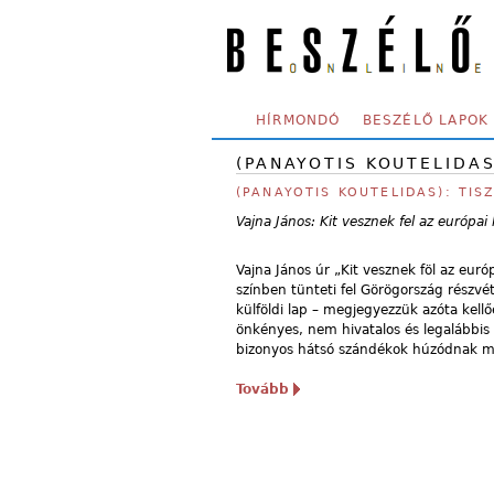
Skip to main content
SECONDARY MENU
HÍRMONDÓ
BESZÉLŐ LAPOK
(PANAYOTIS KOUTELIDAS
(PANAYOTIS KOUTELIDAS): TI
Vajna János: Kit vesznek fel az európa
Vajna János úr „Kit vesznek föl az euró
színben tünteti fel Görögország részvé
külföldi lap – megjegyezzük azóta kellő
önkényes, nem hivatalos és legalábbis 
bizonyos hátsó szándékok húzódnak m
Tovább