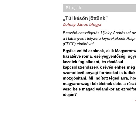
Blogok
„Túl későn jöttünk”
Zolnay János blogja
Beszélő-beszélgetés Ujlaky Andrással az
a Hátrányos Helyzetű Gyerekeknek Alapí
(CFCF) elnökével
Egyike voltál azoknak, akik Magyarors
hazatérve roma, esélyegyenlőségi ügy
kezdtek foglalkozni, és ráadásul
kapcsolatrendszerük révén ehhez még
számottevő anyagi forrásokat is tudtak
mozgósítani. Mi indított téged arra, ho
magyarországi közéletnek ebbe a rész
vesd bele magad valamikor az ezredfo
idején?