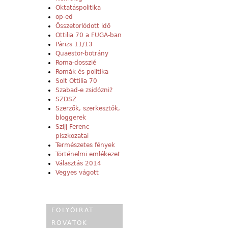
Oktatáspolitika
op-ed
Összetorlódott idő
Ottilia 70 a FUGA-ban
Párizs 11/13
Quaestor-botrány
Roma-dosszié
Romák és politika
Solt Ottilia 70
Szabad-e zsidózni?
SZDSZ
Szerzők, szerkesztők,
bloggerek
Szijj Ferenc
piszkozatai
Természetes fények
Történelmi emlékezet
Választás 2014
Vegyes vágott
FOLYÓIRAT
ROVATOK