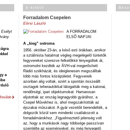
E-kikötő
Besz
Forradalom Csepelen
Eörsi László
 Esélyt
A FORRADALOM
tvány
ELSŐ NAPJAI
A „kieg” ostroma
zágra
1956. október 23-án, a késő esti órákban, amikor
ekkel
a sztálinista hatalmat végleg megelégelő tüntetők
fegyvereket szerezve felkelőkké lényegültek át,
ostromolni kezdték az ÁVH-val megerősített
Rádió székházát, és ideiglenesen megszálltak
gy a
több más fontos középületet. Fegyvereik
ébe
azonban alig voltak, ezért a spontán összeállt
rduló
osztagok teherautókkal látogatták meg a katonai,
rendőrségi, ipari objektumokat. Hamarosan
eljutottak az ország legnagyobb gyárához, a
Tovább
Csepel Művekhez is, ahol megszakították az
éjszakai műszakot. A gyár vezetőit berendelték, a
dolgozók közül sem mindenki csatlakozott a
forradalmárokhoz. „Figyelmeztető jelenség volt
az, hogy a munkások nagy többsége passzívan
szemlélte az eseményeket, és még fenyegető