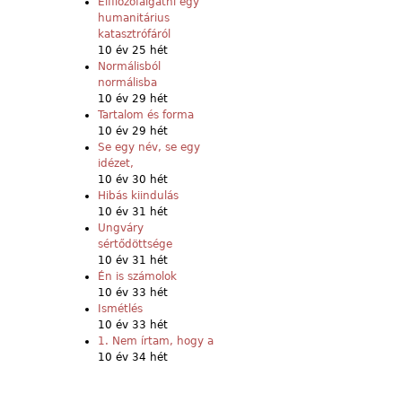
Elfilozófálgatni egy
humanitárius
katasztrófáról
10 év 25 hét
Normálisból
normálisba
10 év 29 hét
Tartalom és forma
10 év 29 hét
Se egy név, se egy
idézet,
10 év 30 hét
Hibás kiindulás
10 év 31 hét
Ungváry
sértődöttsége
10 év 31 hét
Én is számolok
10 év 33 hét
Ismétlés
10 év 33 hét
1. Nem írtam, hogy a
10 év 34 hét