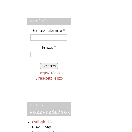
BELÉPÉS
Felhasználói név:
*
Jelszó:
*
Regisztráció
Elfelejtett jelszó
FRISS
HOZZÁSZÓLÁSOK
csillaghullás
8 év 1 nap