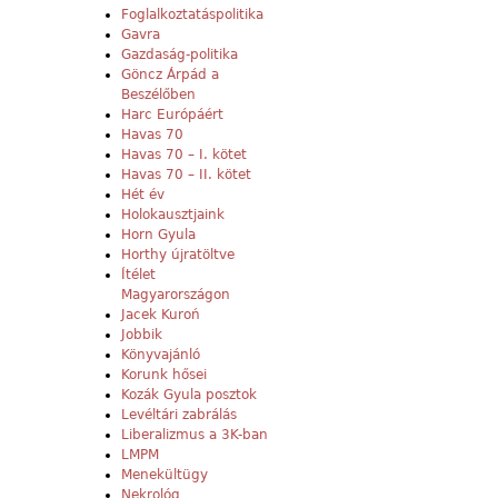
Foglalkoztatáspolitika
Gavra
Gazdaság-politika
Göncz Árpád a
Beszélőben
Harc Európáért
Havas 70
Havas 70 – I. kötet
Havas 70 – II. kötet
Hét év
Holokausztjaink
Horn Gyula
Horthy újratöltve
Ítélet
Magyarországon
Jacek Kuroń
Jobbik
Könyvajánló
Korunk hősei
Kozák Gyula posztok
Levéltári zabrálás
Liberalizmus a 3K-ban
LMPM
Menekültügy
Nekrológ