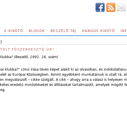
E-KIKÖTŐ
BLOGOK
BESZÉLŐ TÁJ
HANGOS KIKÖTŐ
IN
)
SZTELT FŐSZERKESZTŐ ÚR!
i klubba? (Beszélő, 1991. 16. szám)
pai klubba?” című írása téves képet alakít ki az olvasóban, és indokolatlanu
telét az Európai Közösségben. Amint egyébként munkatársuk is utalt rá, al
en megválaszolt – cikke szolgált. A cikk – ahogy arra a válasz is helyesen m
kétes eredetű minősítéseket és állításokat tartalmazott, amelyek mögött f
eg.