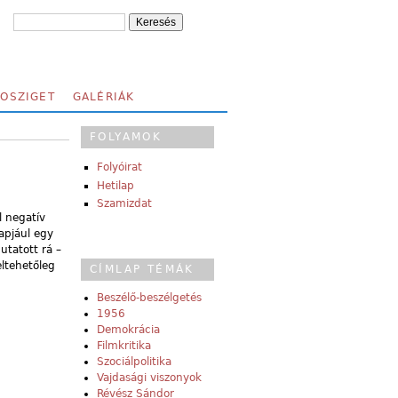
FOSZIGET
GALÉRIÁK
FOLYAMOK
Folyóirat
Hetilap
Szamizdat
l negatív
apjául egy
utatott rá –
eltehetőleg
CÍMLAP TÉMÁK
Beszélő-beszélgetés
1956
Demokrácia
Filmkritika
Szociálpolitika
Vajdasági viszonyok
Révész Sándor