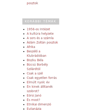
posztok
KORÁBBI TÉMÁK
1956-os Intézet
A kultúra helyzete
A sors és a számla
Ádám Zoltán posztok
Afrika
Beszélő a
Klubrádióban
Biszku Béla
Búcsú Borbély
Szilárdtól
Csak a szél
Csak egyetlen forrás
Elmúlt nyolc év
Én kinek állítanék
szobrot?
Eörsi Janó
És most?
Etnikai dimenzió
Eutanázia