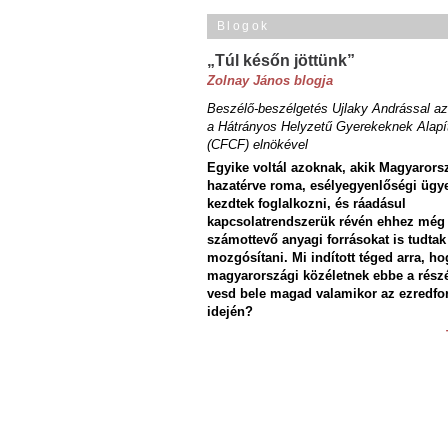
Blogok
„Túl későn jöttünk”
Zolnay János blogja
Beszélő-beszélgetés Ujlaky Andrással az
a Hátrányos Helyzetű Gyerekeknek Alapí
(CFCF) elnökével
Egyike voltál azoknak, akik Magyarors
hazatérve roma, esélyegyenlőségi ügy
kezdtek foglalkozni, és ráadásul
kapcsolatrendszerük révén ehhez még
számottevő anyagi forrásokat is tudtak
mozgósítani. Mi indított téged arra, ho
magyarországi közéletnek ebbe a rész
vesd bele magad valamikor az ezredfo
idején?