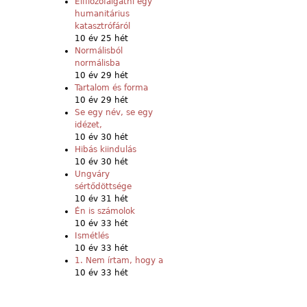
Elfilozófálgatni egy
humanitárius
katasztrófáról
10 év 25 hét
Normálisból
normálisba
10 év 29 hét
Tartalom és forma
10 év 29 hét
Se egy név, se egy
idézet,
10 év 30 hét
Hibás kiindulás
10 év 30 hét
Ungváry
sértődöttsége
10 év 31 hét
Én is számolok
10 év 33 hét
Ismétlés
10 év 33 hét
1. Nem írtam, hogy a
10 év 33 hét