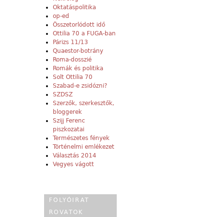
Oktatáspolitika
op-ed
Összetorlódott idő
Ottilia 70 a FUGA-ban
Párizs 11/13
Quaestor-botrány
Roma-dosszié
Romák és politika
Solt Ottilia 70
Szabad-e zsidózni?
SZDSZ
Szerzők, szerkesztők,
bloggerek
Szijj Ferenc
piszkozatai
Természetes fények
Történelmi emlékezet
Választás 2014
Vegyes vágott
FOLYÓIRAT
ROVATOK