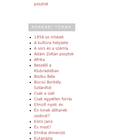
posztok
KORÁBBI TÉMÁK
1956-os Intézet
A kultúra helyzete
A sors és a számla
Ádám Zoltán posztok
Afrika
Beszélő a
Klubrádióban
Biszku Béla
Búcsú Borbély
Szilárdtól
Csak a szél
Csak egyetlen forrás
Elmúlt nyolc év
Én kinek állítanék
szobrot?
Eörsi Janó
És most?
Etnikai dimenzió
Eutanázia