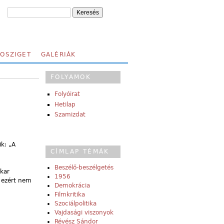
FOSZIGET
GALÉRIÁK
FOLYAMOK
Folyóirat
Hetilap
Szamizdat
k: „A
CÍMLAP TÉMÁK
Beszélő-beszélgetés
 kar
1956
r ezért nem
Demokrácia
Filmkritika
Szociálpolitika
Vajdasági viszonyok
Révész Sándor