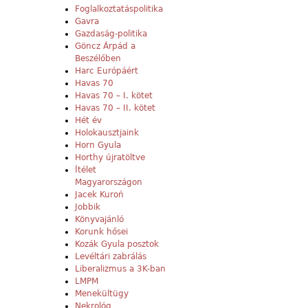
Foglalkoztatáspolitika
Gavra
Gazdaság-politika
Göncz Árpád a
Beszélőben
Harc Európáért
Havas 70
Havas 70 – I. kötet
Havas 70 – II. kötet
Hét év
Holokausztjaink
Horn Gyula
Horthy újratöltve
Ítélet
Magyarországon
Jacek Kuroń
Jobbik
Könyvajánló
Korunk hősei
Kozák Gyula posztok
Levéltári zabrálás
Liberalizmus a 3K-ban
LMPM
Menekültügy
Nekrológ