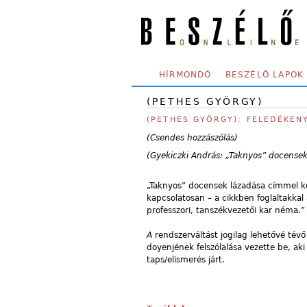
Skip to main content
SECONDARY MENU
HÍRMONDÓ
BESZÉLŐ LAPOK
(PETHES GYÖRGY)
(PETHES GYÖRGY): FELEDÉKEN
(Csendes hozzászólás)
(Gyekiczki András: „Taknyos” docensek
„Taknyos” docensek lázadása címmel köz
kapcsolatosan – a cikkben foglaltakka
professzori, tanszékvezetői kar néma.
A
rendszerváltást jogilag lehetővé tévő
doyenjének felszólalása vezette be, ak
taps/elismerés járt.