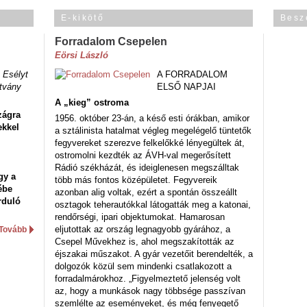
E-kikötő
Besz
Forradalom Csepelen
Eörsi László
 Esélyt
A FORRADALOM
tvány
ELSŐ NAPJAI
A „kieg” ostroma
zágra
1956. október 23-án, a késő esti órákban, amikor
ekkel
a sztálinista hatalmat végleg megelégelő tüntetők
fegyvereket szerezve felkelőkké lényegültek át,
ostromolni kezdték az ÁVH-val megerősített
Rádió székházát, és ideiglenesen megszálltak
gy a
több más fontos középületet. Fegyvereik
ébe
azonban alig voltak, ezért a spontán összeállt
rduló
osztagok teherautókkal látogatták meg a katonai,
rendőrségi, ipari objektumokat. Hamarosan
eljutottak az ország legnagyobb gyárához, a
Tovább
Csepel Művekhez is, ahol megszakították az
éjszakai műszakot. A gyár vezetőit berendelték, a
dolgozók közül sem mindenki csatlakozott a
forradalmárokhoz. „Figyelmeztető jelenség volt
az, hogy a munkások nagy többsége passzívan
szemlélte az eseményeket, és még fenyegető