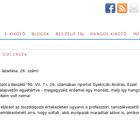
E-KIKÖTŐ
BLOGOK
BESZÉLŐ TÁJ
HANGOS KIKÖTŐ
IN
Y DOCENSEK
 lázadása, 26. szám)
öl a Beszélő ’90. VII. 7-i, 26. számában riportot Gyekiczki András. Ezzel
l alapvetőn egyetértve – megjegyzést érdemel egy mondat, mely így hangzi
”
Nem volt néma!
 eljárást az összdolgozói értekezleten ugyanis a professzori, tanszékvezetői
i emlékeztetett arra, hogy voltak, akik európaiak maradtak akkor is, amiko