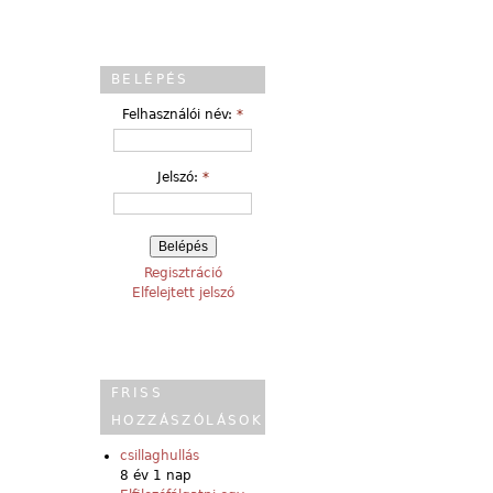
BELÉPÉS
Felhasználói név:
*
Jelszó:
*
Regisztráció
Elfelejtett jelszó
FRISS
HOZZÁSZÓLÁSOK
csillaghullás
8 év 1 nap