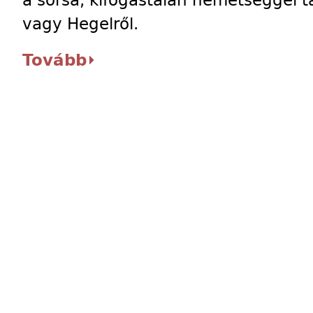
a sorsa, kifogástalan németséggel tá
vagy Hegelről.
Tovább