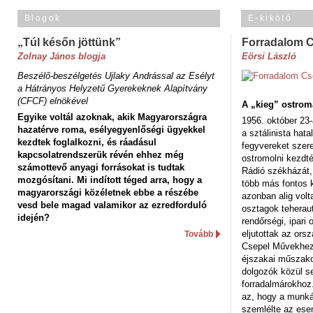
Blogok
E-kikötő
„Túl későn jöttünk”
Forradalom 
Zolnay János blogja
Eörsi László
Beszélő-beszélgetés Ujlaky Andrással az Esélyt
a Hátrányos Helyzetű Gyerekeknek Alapítvány
(CFCF) elnökével
A „kieg” ostrom
Egyike voltál azoknak, akik Magyarországra
1956. október 23-
hazatérve roma, esélyegyenlőségi ügyekkel
a sztálinista hat
kezdtek foglalkozni, és ráadásul
fegyvereket szere
kapcsolatrendszerük révén ehhez még
ostromolni kezdt
számottevő anyagi forrásokat is tudtak
Rádió székházát,
mozgósítani. Mi indított téged arra, hogy a
több más fontos 
magyarországi közéletnek ebbe a részébe
azonban alig volt
vesd bele magad valamikor az ezredforduló
osztagok teheraut
idején?
rendőrségi, ipar
eljutottak az ors
Tovább
Csepel Művekhez 
éjszakai műszakot
dolgozók közül s
forradalmárokhoz.
az, hogy a munk
szemlélte az es