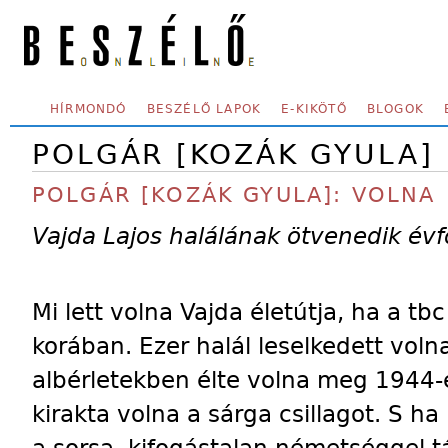
Skip to main content
SECONDARY MENU
HÍRMONDÓ
BESZÉLŐ LAPOK
E-KIKÖTŐ
BLOGOK
POLGÁR [KOZÁK GYULA]
POLGÁR [KOZÁK GYULA]: VOLNA
Vajda Lajos halálának ötvenedik évf
Mi lett volna Vajda életútja, ha a t
korában. Ezer halál leselkedett voln
albérletekben élte volna meg 1944-e
kirakta volna a sárga csillagot. S 