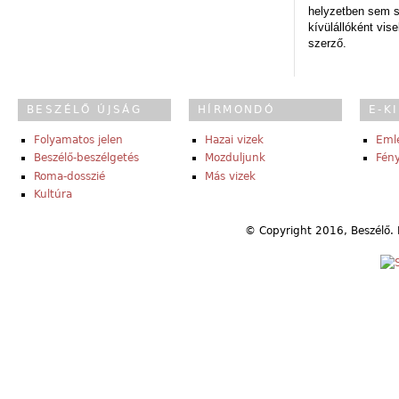
helyzetben sem s
kívülállóként vise
szerző.
BESZÉLŐ ÚJSÁG
HÍRMONDÓ
E-K
Folyamatos jelen
Hazai vizek
Eml
Beszélő-beszélgetés
Mozduljunk
Fény
Roma-dosszié
Más vizek
Kultúra
© Copyright 2016, Beszélő. 