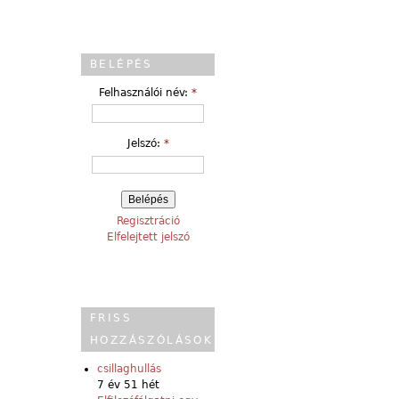
BELÉPÉS
Felhasználói név:
*
Jelszó:
*
Regisztráció
Elfelejtett jelszó
FRISS
HOZZÁSZÓLÁSOK
csillaghullás
7 év 51 hét