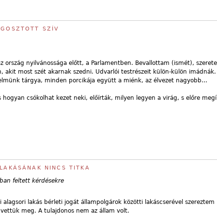
EGOSZTOTT SZÍV
z ország nyilvánossága előtt, a Parlamentben. Bevallottam (ismét), szeret
, akit most szét akarnak szedni. Udvarlói testrészeit külön-külön imádnák.
erelmünk tárgya, minden porcikája együtt a miénk, az élvezet nagyobb…
 hogyan csókolhat kezet neki, előírták, milyen legyen a virág, s előre megí
 LAKÁSÁNAK NINCS TITKA
an feltett kérdésekre
i alagsori lakás bérleti jogát állampolgárok közötti lakáscserével szerezte
 vettük meg. A tulajdonos nem az állam volt.