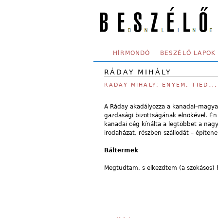
Skip to main content
SECONDARY MENU
HÍRMONDÓ
BESZÉLŐ LAPOK
RÁDAY MIHÁLY
RÁDAY MIHÁLY: ENYÉM, TIED…,
A Ráday akadályozza a kanadai–magyar
gazdasági bizottságának elnökével. 
kanadai cég kínálta a legtöbbet a nag
irodaházat, részben szállodát – építene
Báltermek
Megtudtam, s elkezdtem (a szokásos) 