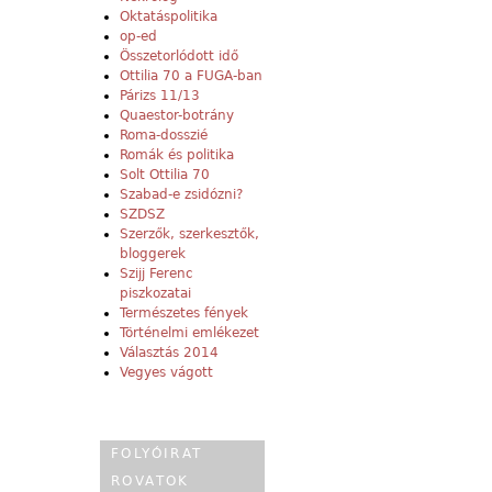
Oktatáspolitika
op-ed
Összetorlódott idő
Ottilia 70 a FUGA-ban
Párizs 11/13
Quaestor-botrány
Roma-dosszié
Romák és politika
Solt Ottilia 70
Szabad-e zsidózni?
SZDSZ
Szerzők, szerkesztők,
bloggerek
Szijj Ferenc
piszkozatai
Természetes fények
Történelmi emlékezet
Választás 2014
Vegyes vágott
FOLYÓIRAT
ROVATOK