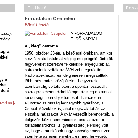
E-kikötő
Besz
Forradalom Csepelen
Eörsi László
 Esélyt
A FORRADALOM
tvány
ELSŐ NAPJAI
A „kieg” ostroma
zágra
1956. október 23-án, a késő esti órákban, amikor
ekkel
a sztálinista hatalmat végleg megelégelő tüntetők
fegyvereket szerezve felkelőkké lényegültek át,
ostromolni kezdték az ÁVH-val megerősített
Rádió székházát, és ideiglenesen megszálltak
gy a
több más fontos középületet. Fegyvereik
ébe
azonban alig voltak, ezért a spontán összeállt
rduló
osztagok teherautókkal látogatták meg a katonai,
rendőrségi, ipari objektumokat. Hamarosan
eljutottak az ország legnagyobb gyárához, a
Tovább
Csepel Művekhez is, ahol megszakították az
éjszakai műszakot. A gyár vezetőit berendelték, a
dolgozók közül sem mindenki csatlakozott a
forradalmárokhoz. „Figyelmeztető jelenség volt
az, hogy a munkások nagy többsége passzívan
szemlélte az eseményeket, és még fenyegető