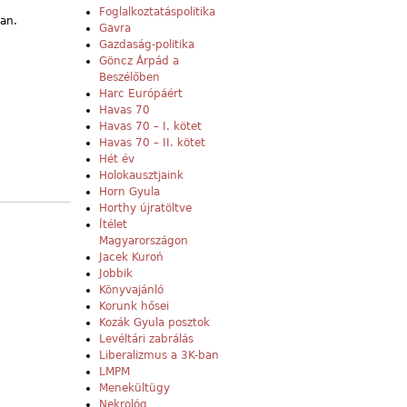
Foglalkoztatáspolitika
ban.
Gavra
Gazdaság-politika
Göncz Árpád a
Beszélőben
Harc Európáért
Havas 70
Havas 70 – I. kötet
Havas 70 – II. kötet
Hét év
Holokausztjaink
Horn Gyula
Horthy újratöltve
Ítélet
Magyarországon
Jacek Kuroń
Jobbik
Könyvajánló
Korunk hősei
Kozák Gyula posztok
Levéltári zabrálás
Liberalizmus a 3K-ban
LMPM
Menekültügy
Nekrológ