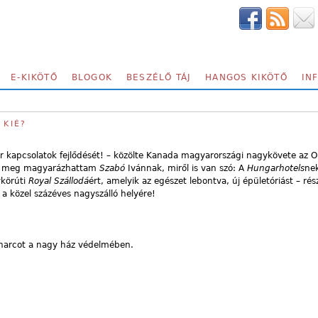
E-KIKÖTŐ
BLOGOK
BESZÉLŐ TÁJ
HANGOS KIKÖTŐ
IN
 KIÉ?
 kapcsolatok fejlődését! – közölte Kanada magyarországi nagykövete az O
Én meg magyarázhattam
Szabó
Ivánnak, miről is van szó: A
Hungarhotels
ne
ykörúti
Royal Szállodá
ért, amelyik az egészet lebontva, új épületóriást – ré
 a közel százéves nagyszálló helyére!
harcot a nagy ház védelmében.