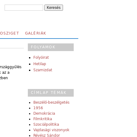
FOSZIGET
GALÉRIÁK
FOLYAMOK
Folyóirat
Hetilap
rszággyűlés
Szamizdat
k
az a
szben
CÍMLAP TÉMÁK
Beszélő-beszélgetés
1956
Demokrácia
Filmkritika
Szociálpolitika
Vajdasági viszonyok
Révész Sándor