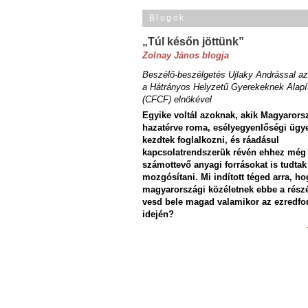
Blogok
„Túl későn jöttünk”
Zolnay János blogja
Beszélő-beszélgetés Ujlaky Andrással az
a Hátrányos Helyzetű Gyerekeknek Alapí
(CFCF) elnökével
Egyike voltál azoknak, akik Magyarors
hazatérve roma, esélyegyenlőségi ügy
kezdtek foglalkozni, és ráadásul
kapcsolatrendszerük révén ehhez még
számottevő anyagi forrásokat is tudtak
mozgósítani. Mi indított téged arra, ho
magyarországi közéletnek ebbe a rész
vesd bele magad valamikor az ezredfo
idején?