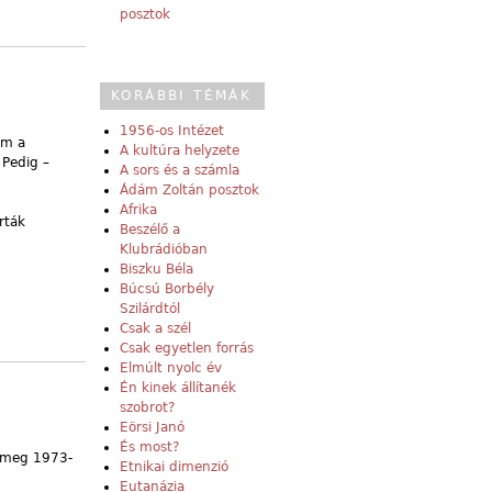
posztok
KORÁBBI TÉMÁK
1956-os Intézet
em a
A kultúra helyzete
 Pedig –
A sors és a számla
Ádám Zoltán posztok
Afrika
rták
Beszélő a
Klubrádióban
Biszku Béla
Búcsú Borbély
Szilárdtól
Csak a szél
Csak egyetlen forrás
Elmúlt nyolc év
Én kinek állítanék
szobrot?
Eörsi Janó
És most?
m meg 1973-
Etnikai dimenzió
Eutanázia