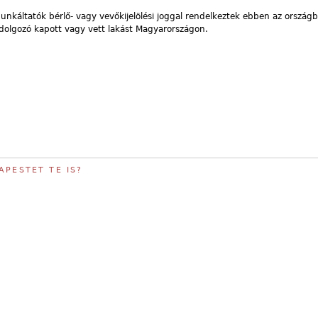
nkáltatók bérlő- vagy vevőkijelölési joggal rendelkeztek ebben az ország
dolgozó kapott vagy vett lakást Magyarországon.
APESTET TE IS?