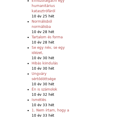
Elfilozófálgatni egy
humanitárius
katasztrófáról
10 év 25 hét
Normálisból
normálisba
10 év 28 hét
Tartalom és forma
10 év 28 hét
Se egy név, se egy
idézet,
10 év 30 hét
Hibás kiindulás
10 év 30 hét
Ungváry
sértődöttsége
10 év 30 hét
Én is számolok
10 év 32 hét
Ismétlés
10 év 33 hét
1. Nem írtam, hogy a
10 év 33 hét