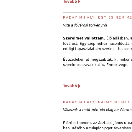
Tovább
RÁDAY MIHÁLY: EGY ÉS NEM M
Vita a fővárosi törvényről
Szerelmet vallottam.
Élő adásban, a
fővárost. Egy szép nőhöz hasonlítottam
eddigi tapasztalataim szerint – ha sz
Évtizedeken át megszabták, ki, mikor s
szerelmes szavainkat is. Ennek vége.
Tovább
RÁDAY MIHÁLY: RÁDAY MIHÁLY
Válaszok a múlt pénteki Magyar Fórumb
Előző otthonom, az Asztalos János utca
ban. Később a tulajdonjogot árverésen