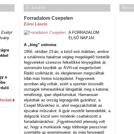
E-kikötő
Besz
Forradalom Csepelen
Eörsi László
 Esélyt
A FORRADALOM
tvány
ELSŐ NAPJAI
A „kieg” ostroma
zágra
1956. október 23-án, a késő esti órákban, amikor
ekkel
a sztálinista hatalmat végleg megelégelő tüntetők
fegyvereket szerezve felkelőkké lényegültek át,
ostromolni kezdték az ÁVH-val megerősített
Rádió székházát, és ideiglenesen megszálltak
gy a
több más fontos középületet. Fegyvereik
ébe
azonban alig voltak, ezért a spontán összeállt
rduló
osztagok teherautókkal látogatták meg a katonai,
rendőrségi, ipari objektumokat. Hamarosan
eljutottak az ország legnagyobb gyárához, a
Tovább
Csepel Művekhez is, ahol megszakították az
éjszakai műszakot. A gyár vezetőit berendelték, a
dolgozók közül sem mindenki csatlakozott a
forradalmárokhoz. „Figyelmeztető jelenség volt
az, hogy a munkások nagy többsége passzívan
szemlélte az eseményeket, és még fenyegető