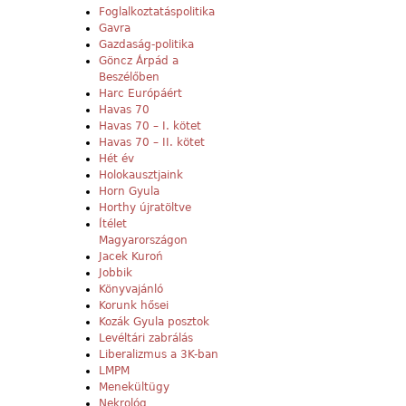
Foglalkoztatáspolitika
Gavra
Gazdaság-politika
Göncz Árpád a
Beszélőben
Harc Európáért
Havas 70
Havas 70 – I. kötet
Havas 70 – II. kötet
Hét év
Holokausztjaink
Horn Gyula
Horthy újratöltve
Ítélet
Magyarországon
Jacek Kuroń
Jobbik
Könyvajánló
Korunk hősei
Kozák Gyula posztok
Levéltári zabrálás
Liberalizmus a 3K-ban
LMPM
Menekültügy
Nekrológ