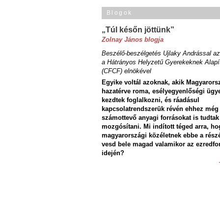
Blogok
„Túl későn jöttünk”
Zolnay János blogja
Beszélő-beszélgetés Ujlaky Andrással az
a Hátrányos Helyzetű Gyerekeknek Alapí
(CFCF) elnökével
Egyike voltál azoknak, akik Magyarors
hazatérve roma, esélyegyenlőségi ügy
kezdtek foglalkozni, és ráadásul
kapcsolatrendszerük révén ehhez még
számottevő anyagi forrásokat is tudtak
mozgósítani. Mi indított téged arra, ho
magyarországi közéletnek ebbe a rész
vesd bele magad valamikor az ezredfo
idején?