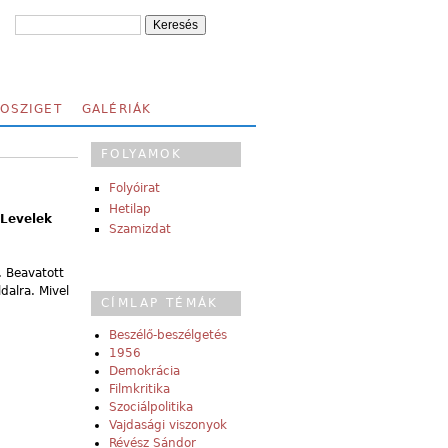
FOSZIGET
GALÉRIÁK
FOLYAMOK
Folyóirat
Hetilap
 Levelek
Szamizdat
. Beavatott
dalra. Mivel
CÍMLAP TÉMÁK
Beszélő-beszélgetés
1956
Demokrácia
Filmkritika
Szociálpolitika
Vajdasági viszonyok
Révész Sándor