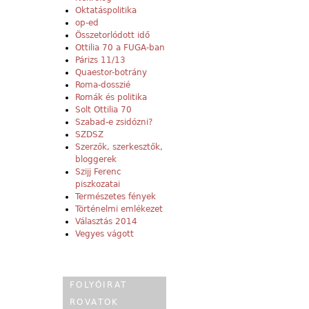
Oktatáspolitika
op-ed
Összetorlódott idő
Ottilia 70 a FUGA-ban
Párizs 11/13
Quaestor-botrány
Roma-dosszié
Romák és politika
Solt Ottilia 70
Szabad-e zsidózni?
SZDSZ
Szerzők, szerkesztők,
bloggerek
Szijj Ferenc
piszkozatai
Természetes fények
Történelmi emlékezet
Választás 2014
Vegyes vágott
FOLYÓIRAT
ROVATOK