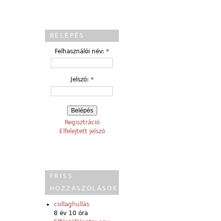
BELÉPÉS
Felhasználói név:
*
Jelszó:
*
Regisztráció
Elfelejtett jelszó
FRISS
HOZZÁSZÓLÁSOK
csillaghullás
8 év 10 óra