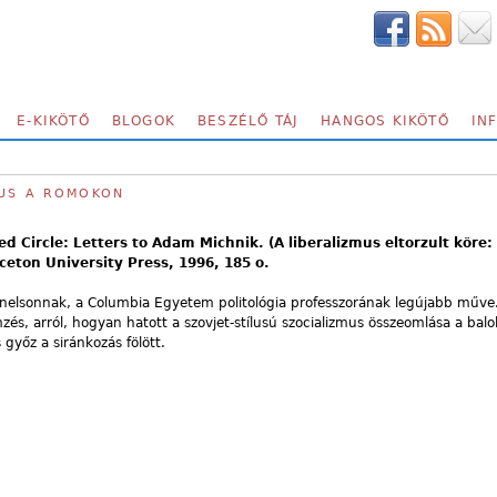
E-KIKÖTŐ
BLOGOK
BESZÉLŐ TÁJ
HANGOS KIKÖTŐ
IN
MUS A ROMOKON
ed Circle: Letters to Adam Michnik. (A liberalizmus eltorzult köre:
eton University Press, 1996, 185 o.
nelsonnak, a Columbia Egyetem politológia professzorának legújabb műve
és, arról, hogyan hatott a szovjet-stílusú szocializmus összeomlása a balol
győz a siránkozás fölött.