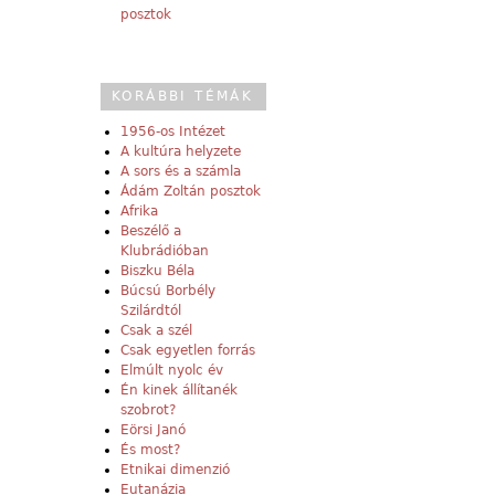
posztok
KORÁBBI TÉMÁK
1956-os Intézet
A kultúra helyzete
A sors és a számla
Ádám Zoltán posztok
Afrika
Beszélő a
Klubrádióban
Biszku Béla
Búcsú Borbély
Szilárdtól
Csak a szél
Csak egyetlen forrás
Elmúlt nyolc év
Én kinek állítanék
szobrot?
Eörsi Janó
És most?
Etnikai dimenzió
Eutanázia