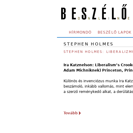
Skip to main content
SECONDARY MENU
HÍRMONDÓ
BESZÉLŐ LAPOK
STEPHEN HOLMES
STEPHEN HOLMES: LIBERALIZ
Ira Katznelson: Liberalism’s Crook
Adam Michniknek) Princeton, Princ
Különös és invenciózus munka Ira Katz
beszámoló, inkább vallomás, mint elemz
a szerző reménykedő alkat, a derűlátás 
Tovább