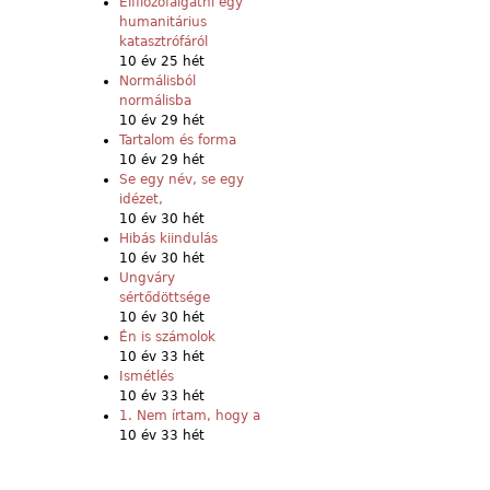
Elfilozófálgatni egy
humanitárius
katasztrófáról
10 év 25 hét
Normálisból
normálisba
10 év 29 hét
Tartalom és forma
10 év 29 hét
Se egy név, se egy
idézet,
10 év 30 hét
Hibás kiindulás
10 év 30 hét
Ungváry
sértődöttsége
10 év 30 hét
Én is számolok
10 év 33 hét
Ismétlés
10 év 33 hét
1. Nem írtam, hogy a
10 év 33 hét