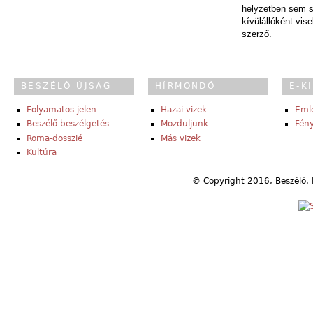
helyzetben sem s
kívülállóként vise
szerző.
BESZÉLŐ ÚJSÁG
HÍRMONDÓ
E-K
Folyamatos jelen
Hazai vizek
Eml
Beszélő-beszélgetés
Mozduljunk
Fény
Roma-dosszié
Más vizek
Kultúra
© Copyright 2016, Beszélő. 