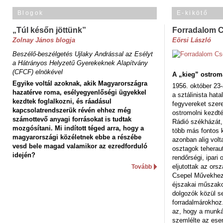
Blogok
E-kikötő
„Túl későn jöttünk”
Forradalom 
Zolnay János blogja
Eörsi László
Beszélő-beszélgetés Ujlaky Andrással az Esélyt
a Hátrányos Helyzetű Gyerekeknek Alapítvány
(CFCF) elnökével
A „kieg” ostrom
Egyike voltál azoknak, akik Magyarországra
1956. október 23-
hazatérve roma, esélyegyenlőségi ügyekkel
a sztálinista hat
kezdtek foglalkozni, és ráadásul
fegyvereket szere
kapcsolatrendszerük révén ehhez még
ostromolni kezdt
számottevő anyagi forrásokat is tudtak
Rádió székházát,
mozgósítani. Mi indított téged arra, hogy a
több más fontos 
magyarországi közéletnek ebbe a részébe
azonban alig volt
vesd bele magad valamikor az ezredforduló
osztagok teheraut
idején?
rendőrségi, ipar
eljutottak az ors
Tovább
Csepel Művekhez 
éjszakai műszakot
dolgozók közül s
forradalmárokhoz.
az, hogy a munk
szemlélte az es