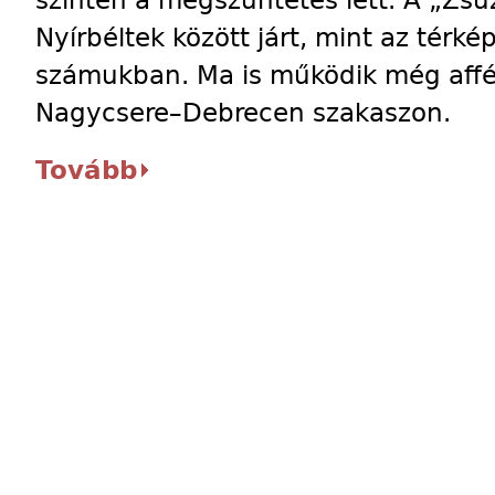
szintén a megszüntetés lett. A „Zs
Nyírbéltek között járt, mint az térké
számukban. Ma is működik még affé
Nagycsere–Debrecen szakaszon.
Tovább