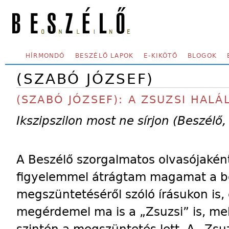
Skip to main content
SECONDARY MENU
HÍRMONDÓ
BESZÉLŐ LAPOK
E-KIKÖTŐ
BLOGOK
(SZABÓ JÓZSEF)
(SZABÓ JÓZSEF): A ZSUZSI HALÁ
Ikszipszilon most ne sírjon (Beszélő
A Beszélő szorgalmatos olvasójakén
figyelemmel átrágtam magamat a bo
megszüntetéséről szóló írásukon is,
megérdemel ma is a „Zsuzsi” is, me