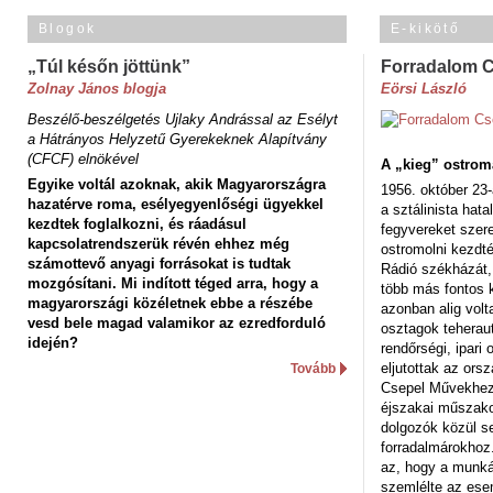
Blogok
E-kikötő
„Túl későn jöttünk”
Forradalom 
Zolnay János blogja
Eörsi László
Beszélő-beszélgetés Ujlaky Andrással az Esélyt
a Hátrányos Helyzetű Gyerekeknek Alapítvány
(CFCF) elnökével
A „kieg” ostrom
Egyike voltál azoknak, akik Magyarországra
1956. október 23-
hazatérve roma, esélyegyenlőségi ügyekkel
a sztálinista hat
kezdtek foglalkozni, és ráadásul
fegyvereket szere
kapcsolatrendszerük révén ehhez még
ostromolni kezdt
számottevő anyagi forrásokat is tudtak
Rádió székházát,
mozgósítani. Mi indított téged arra, hogy a
több más fontos 
magyarországi közéletnek ebbe a részébe
azonban alig volt
vesd bele magad valamikor az ezredforduló
osztagok teheraut
idején?
rendőrségi, ipar
eljutottak az ors
Tovább
Csepel Művekhez 
éjszakai műszakot
dolgozók közül s
forradalmárokhoz.
az, hogy a munk
szemlélte az es