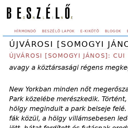
Skip to main content
SECONDARY MENU
HÍRMONDÓ
BESZÉLŐ LAPOK
E-KIKÖTŐ
BLOGOK
ÚJVÁROSI [SOMOGYI JÁN
ÚJVÁROSI [SOMOGYI JÁNOS]: CU
avagy a köztársasági régens megk
New Yorkban minden nőt megerőszako
Park közelébe merészkedik. Történt,
hölgy megindult a park belseje felé.
fák közül, a hölgy villámsebesen led