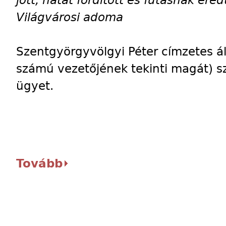
jött, hátat fordított és futásnak ere
Világvárosi adoma
Szentgyörgyvölgyi Péter címzetes ál
számú vezetőjének tekinti magát) s
ügyet.
Tovább