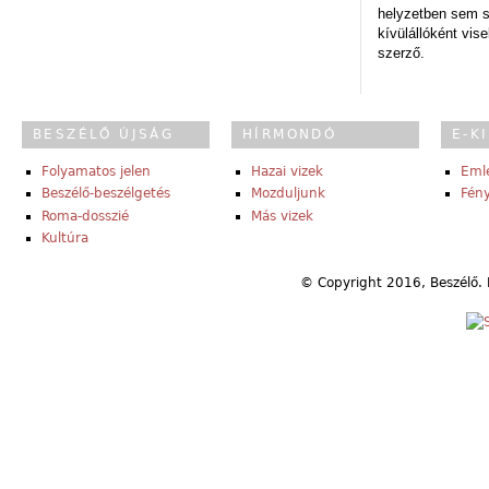
helyzetben sem s
kívülállóként vise
szerző.
BESZÉLŐ ÚJSÁG
HÍRMONDÓ
E-K
Folyamatos jelen
Hazai vizek
Eml
Beszélő-beszélgetés
Mozduljunk
Fény
Roma-dosszié
Más vizek
Kultúra
© Copyright 2016, Beszélő. 