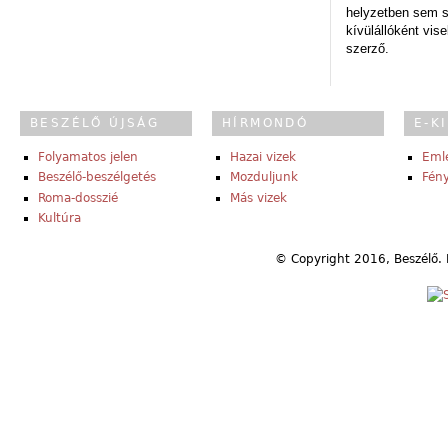
helyzetben sem s
kívülállóként vise
szerző.
BESZÉLŐ ÚJSÁG
HÍRMONDÓ
E-K
Folyamatos jelen
Hazai vizek
Eml
Beszélő-beszélgetés
Mozduljunk
Fény
Roma-dosszié
Más vizek
Kultúra
© Copyright 2016, Beszélő. 