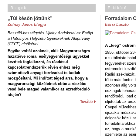
Blogok
E-kikötő
„Túl későn jöttünk”
Forradalom 
Zolnay János blogja
Eörsi László
Beszélő-beszélgetés Ujlaky Andrással az Esélyt
a Hátrányos Helyzetű Gyerekeknek Alapítvány
(CFCF) elnökével
A „kieg” ostrom
Egyike voltál azoknak, akik Magyarországra
1956. október 23-
hazatérve roma, esélyegyenlőségi ügyekkel
a sztálinista hat
kezdtek foglalkozni, és ráadásul
fegyvereket szere
kapcsolatrendszerük révén ehhez még
ostromolni kezdt
számottevő anyagi forrásokat is tudtak
Rádió székházát,
mozgósítani. Mi indított téged arra, hogy a
több más fontos 
magyarországi közéletnek ebbe a részébe
azonban alig volt
vesd bele magad valamikor az ezredforduló
osztagok teheraut
idején?
rendőrségi, ipar
eljutottak az ors
Tovább
Csepel Művekhez 
éjszakai műszakot
dolgozók közül s
forradalmárokhoz.
az, hogy a munk
szemlélte az es