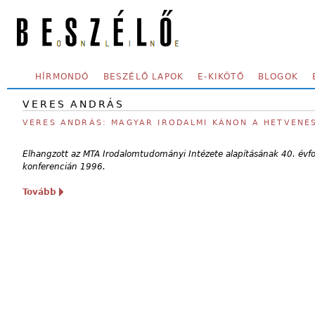
Skip to main content
SECONDARY MENU
HÍRMONDÓ
BESZÉLŐ LAPOK
E-KIKÖTŐ
BLOGOK
VERES ANDRÁS
VERES ANDRÁS: MAGYAR IRODALMI KÁNON A HETVENE
Elhangzott az MTA Irodalomtudományi Intézete alapításának 40. évfo
konferencián 1996.
Tovább