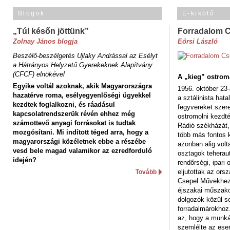
Blogok
E-kikötő
„Túl későn jöttünk”
Forradalom 
Zolnay János blogja
Eörsi László
Beszélő-beszélgetés Ujlaky Andrással az Esélyt
a Hátrányos Helyzetű Gyerekeknek Alapítvány
(CFCF) elnökével
A „kieg” ostrom
Egyike voltál azoknak, akik Magyarországra
1956. október 23-
hazatérve roma, esélyegyenlőségi ügyekkel
a sztálinista hat
kezdtek foglalkozni, és ráadásul
fegyvereket szere
kapcsolatrendszerük révén ehhez még
ostromolni kezdt
számottevő anyagi forrásokat is tudtak
Rádió székházát,
mozgósítani. Mi indított téged arra, hogy a
több más fontos 
magyarországi közéletnek ebbe a részébe
azonban alig volt
vesd bele magad valamikor az ezredforduló
osztagok teheraut
idején?
rendőrségi, ipar
eljutottak az ors
Tovább
Csepel Művekhez 
éjszakai műszakot
dolgozók közül s
forradalmárokhoz.
az, hogy a munk
szemlélte az es