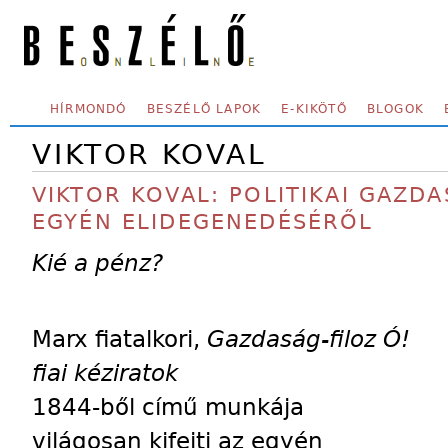
Skip to main content
SECONDARY MENU
HÍRMONDÓ
BESZÉLŐ LAPOK
E-KIKÖTŐ
BLOGOK
VIKTOR KOVAL
VIKTOR KOVAL: POLITIKAI GAZD
EGYÉN ELIDEGENEDÉSÉRŐL
Kié a pénz?
Marx fiatalkori,
Gazdaság-filoz Ó!
fiai kéziratok
1844-ből című munkája
világosan kifejti az egyén