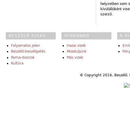
helyzetben sem s
kívülállóként vise
szerző.
BESZÉLŐ ÚJSÁG
HÍRMONDÓ
E-K
Folyamatos jelen
Hazai vizek
Eml
Beszélő-beszélgetés
Mozduljunk
Fény
Roma-dosszié
Más vizek
Kultúra
© Copyright 2016, Beszélő. 