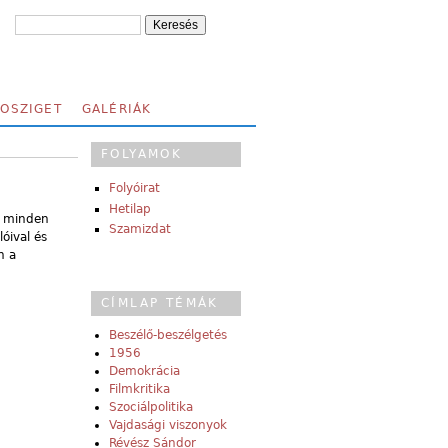
FOSZIGET
GALÉRIÁK
FOLYAMOK
Folyóirat
Hetilap
ga minden
Szamizdat
óival és
n a
CÍMLAP TÉMÁK
Beszélő-beszélgetés
1956
Demokrácia
Filmkritika
Szociálpolitika
Vajdasági viszonyok
Révész Sándor