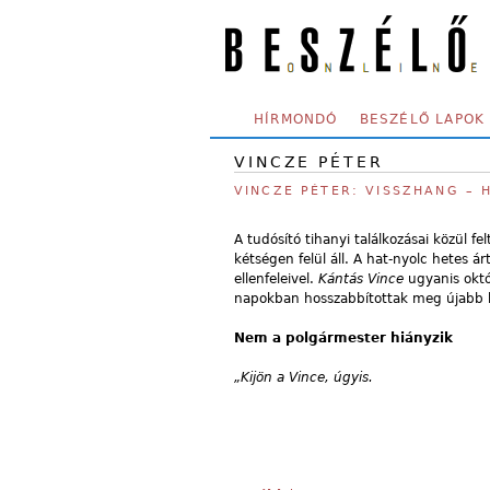
Skip to main content
SECONDARY MENU
HÍRMONDÓ
BESZÉLŐ LAPOK
VINCZE PÉTER
VINCZE PÉTER: VISSZHANG –
A tudósító tihanyi találkozásai közül f
kétségen felül áll. A hat-nyolc hetes 
ellenfeleivel.
Kántás Vince
ugyanis októ
napokban hosszabbítottak meg újabb k
Nem a polgármester hiányzik
„Kijön a Vince, úgyis.