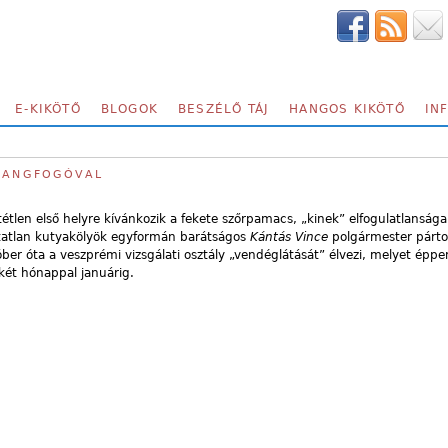
E-KIKÖTŐ
BLOGOK
BESZÉLŐ TÁJ
HANGOS KIKÖTŐ
IN
 HANGFOGÓVAL
eltétlen első helyre kívánkozik a fekete szőrpamacs, „kinek” elfogulatlansá
ártatlan kutyakölyök egyformán barátságos
Kántás Vince
polgármester pártol
ber óta a veszprémi vizsgálati osztály „vendéglátását” élvezi, melyet éppe
ét hónappal januárig.