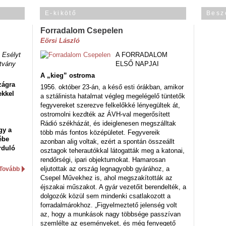
E-kikötő
Besz
Forradalom Csepelen
Eörsi László
 Esélyt
A FORRADALOM
tvány
ELSŐ NAPJAI
A „kieg” ostroma
zágra
1956. október 23-án, a késő esti órákban, amikor
ekkel
a sztálinista hatalmat végleg megelégelő tüntetők
fegyvereket szerezve felkelőkké lényegültek át,
ostromolni kezdték az ÁVH-val megerősített
Rádió székházát, és ideiglenesen megszálltak
gy a
több más fontos középületet. Fegyvereik
ébe
azonban alig voltak, ezért a spontán összeállt
rduló
osztagok teherautókkal látogatták meg a katonai,
rendőrségi, ipari objektumokat. Hamarosan
eljutottak az ország legnagyobb gyárához, a
Tovább
Csepel Művekhez is, ahol megszakították az
éjszakai műszakot. A gyár vezetőit berendelték, a
dolgozók közül sem mindenki csatlakozott a
forradalmárokhoz. „Figyelmeztető jelenség volt
az, hogy a munkások nagy többsége passzívan
szemlélte az eseményeket, és még fenyegető