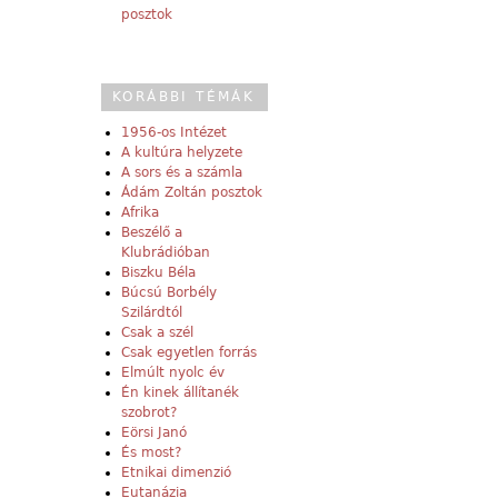
posztok
KORÁBBI TÉMÁK
1956-os Intézet
A kultúra helyzete
A sors és a számla
Ádám Zoltán posztok
Afrika
Beszélő a
Klubrádióban
Biszku Béla
Búcsú Borbély
Szilárdtól
Csak a szél
Csak egyetlen forrás
Elmúlt nyolc év
Én kinek állítanék
szobrot?
Eörsi Janó
És most?
Etnikai dimenzió
Eutanázia