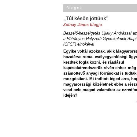
Blogok
„Túl későn jöttünk”
Zolnay János blogja
Beszélő-beszélgetés Ujlaky Andrással az
a Hátrányos Helyzetű Gyerekeknek Alapí
(CFCF) elnökével
Egyike voltál azoknak, akik Magyarors
hazatérve roma, esélyegyenlőségi ügy
kezdtek foglalkozni, és ráadásul
kapcsolatrendszerük révén ehhez még
számottevő anyagi forrásokat is tudtak
mozgósítani. Mi indított téged arra, ho
magyarországi közéletnek ebbe a rész
vesd bele magad valamikor az ezredfo
idején?