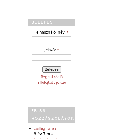
BELÉPÉS
Felhasználói név:
*
Jelszó:
*
Regisztráció
Elfelejtett jelszó
FRISS
HOZZÁSZÓLÁSOK
csillaghullás
8 év 7 óra