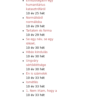
Elfilozófálgatni egy
humanitárius
katasztrófáról
10 év 25 hét
Normálisból
normálisba
10 év 29 hét
Tartalom és forma
10 év 29 hét
Se egy név, se egy
idézet,
10 év 30 hét
Hibás kiindulás
10 év 30 hét
Ungváry
sértődöttsége
10 év 30 hét
Én is számolok
10 év 33 hét
Ismétlés
10 év 33 hét
1. Nem írtam, hogy a
10 év 33 hét