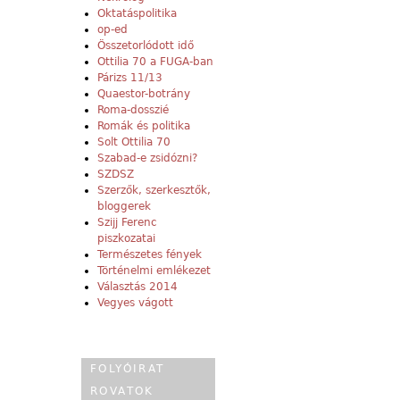
Oktatáspolitika
op-ed
Összetorlódott idő
Ottilia 70 a FUGA-ban
Párizs 11/13
Quaestor-botrány
Roma-dosszié
Romák és politika
Solt Ottilia 70
Szabad-e zsidózni?
SZDSZ
Szerzők, szerkesztők,
bloggerek
Szijj Ferenc
piszkozatai
Természetes fények
Történelmi emlékezet
Választás 2014
Vegyes vágott
FOLYÓIRAT
ROVATOK