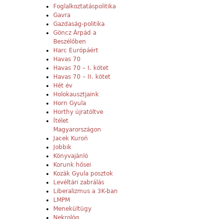
Foglalkoztatáspolitika
Gavra
Gazdaság-politika
Göncz Árpád a
Beszélőben
Harc Európáért
Havas 70
Havas 70 – I. kötet
Havas 70 – II. kötet
Hét év
Holokausztjaink
Horn Gyula
Horthy újratöltve
Ítélet
Magyarországon
Jacek Kuroń
Jobbik
Könyvajánló
Korunk hősei
Kozák Gyula posztok
Levéltári zabrálás
Liberalizmus a 3K-ban
LMPM
Menekültügy
Nekrológ