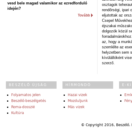
vesd bele magad valamikor az ezredforduló
osztagok teheraut
idején?
rendőrségi, ipar
eljutottak az ors
Tovább
Csepel Művekhez 
éjszakai műszakot
dolgozók közül s
forradalmárokhoz.
az, hogy a munk
szemlélte az es
helyzetben sem s
kívülállóként vise
szerző.
BESZÉLŐ ÚJSÁG
HÍRMONDÓ
E-K
Folyamatos jelen
Hazai vizek
Eml
Beszélő-beszélgetés
Mozduljunk
Fény
Roma-dosszié
Más vizek
Kultúra
© Copyright 2016, Beszélő. 