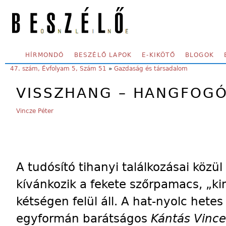
Skip to main content
SECONDARY MENU
HÍRMONDÓ
BESZÉLŐ LAPOK
E-KIKÖTŐ
BLOGOK
YOU ARE HERE:
47. szám, Évfolyam 5, Szám 51
»
Gazdaság és társadalom
VISSZHANG – HANGFOG
Vincze Péter
A tudósító tihanyi találkozásai közül 
kívánkozik a fekete szőrpamacs, „k
kétségen felül áll. A hat-nyolc hetes
egyformán barátságos
Kántás Vince