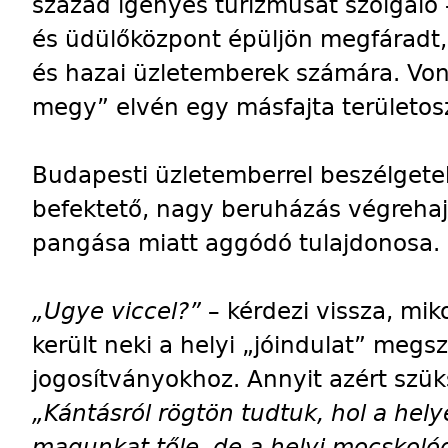
század igényes turizmusát szolgáló
és üdülőközpont épüljön megfáradt
és hazai üzletemberek számára. Vonz
megy” elvén egy másfajta területos
Budapesti üzletemberrel beszélgetek
befektető, nagy beruházás végrehaj
pangása miatt aggódó tulajdonosa.
„Ugye viccel?”
– kérdezi vissza, mik
került neki a helyi „jóindulat” meg
jogosítványokhoz. Annyit azért szü
„Kántásról rögtön tudtuk, hol a helye
magunkat tőle, de a helyi mocskolód