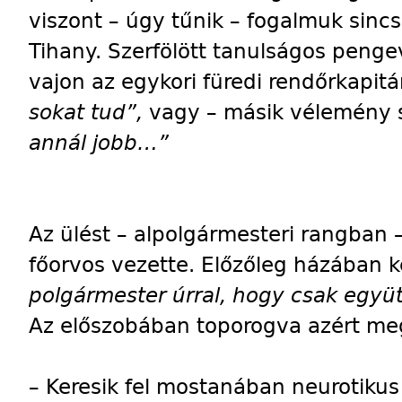
viszont – úgy tűnik – fogalmuk sincs 
Tihany. Szerfölött tanulságos penge
vajon az egykori füredi rendőrkapit
sokat tud”,
vagy – másik vélemény s
annál jobb…”
Az ülést – alpolgármesteri rangban –
főorvos vezette. Előzőleg házában 
polgármester úrral, hogy csak együt
Az előszobában toporogva azért m
– Keresik fel mostanában neurotiku