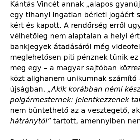
Kántás Vincét annak „alapos gyanúj
egy tihanyi ingatlan bérleti jogáért 
kért és kapott. A rendőrség erről ug
vélhetőleg nem alaptalan a helyi ért
bankjegyek átadásáról még videofelv
meglehetősen piti pénznek tűnik ez 
meg egy – a magyar sajtóban közre
közt alighanem unikumnak számító –
újságban.
„Akik korábban némi kés
polgármesternek: jelentkezzenek ta
nem büntethető az a vesztegető, aki
hátránytól”
tartott, amennyiben ne