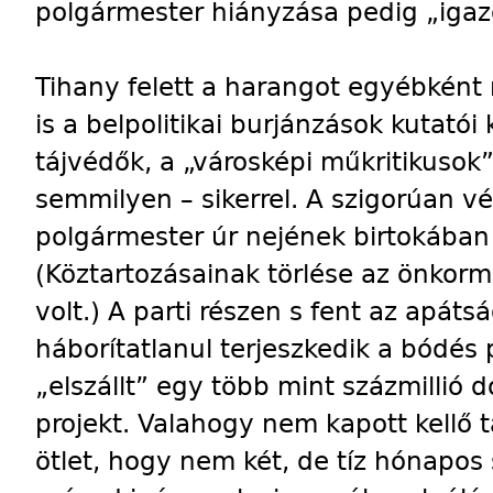
polgármester hiányzása pedig „igazo
Tihany felett a harangot egyébkén
is a belpolitikai burjánzások kutató
tájvédők, a „városképi műkritikusok
semmilyen – sikerrel. A szigorúan vé
polgármester úr nejének birtokában 
(Köztartozásainak törlése az önkorm
volt.) A parti részen s fent az apáts
háborítatlanul terjeszkedik a bódés
„elszállt” egy több mint százmillió d
projekt. Valahogy nem kapott kellő
ötlet, hogy nem két, de tíz hónapos 