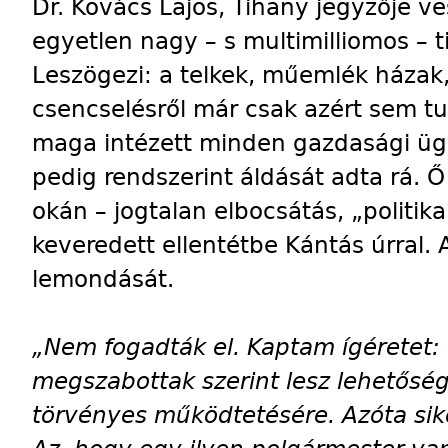
Dr. Kovács Lajos, Tihany jegyzője 
egyetlen nagy – s multimilliomos – t
Leszögezi: a telkek, műemlék házak,
csencselésről már csak azért sem t
maga intézett minden gazdasági ügyl
pedig rendszerint áldását adta rá. 
okán – jogtalan elbocsátás, „politik
keveredett ellentétbe Kántás úrral. 
lemondását.
„Nem fogadták el. Kaptam ígéretet:
megszabottak szerint lesz lehetősé
törvényes működtetésére. Azóta sike