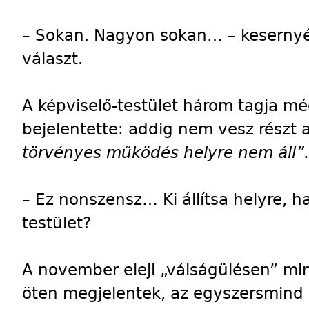
– Sokan. Nagyon sokan… – keserny
választ.
A képviselő-testület három tagja 
bejelentette: addig nem vesz részt 
törvényes működés helyre nem áll”.
– Ez nonszensz… Ki állítsa helyre, 
testület?
A november eleji „válságülésen” min
öten megjelentek, az egyszersmind k