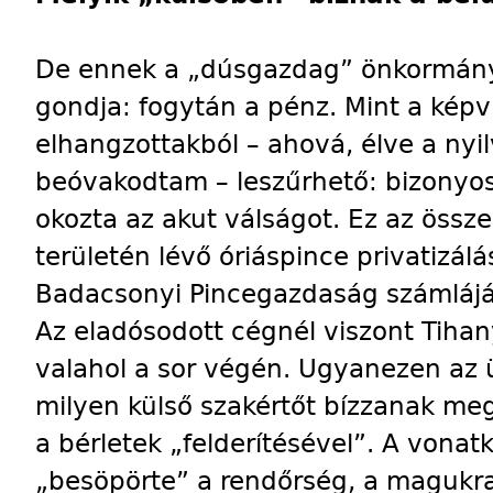
De ennek a „dúsgazdag” önkormány
gondja: fogytán a pénz. Mint a képvi
elhangzottakból – ahová, élve a nyi
beóvakodtam – leszűrhető: bizonyos 1
okozta az akut válságot. Ez az össz
területén lévő óriáspince privatizá
Badacsonyi Pincegazdaság számlájá
Az eladósodott cégnél viszont Tihan
valahol a sor végén. Ugyanezen az ü
milyen külső szakértőt bízzanak me
a bérletek „felderítésével”. A von
„besöpörte” a rendőrség, a magukr