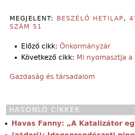
MEGJELENT:
BESZÉLŐ HETILAP
,
4
SZÁM 51
Előző cikk:
Önkormányzár
Következő cikk:
Mi nyomasztja a
Gazdaság és társadalom
HASONLÓ CIKKEK
Havas Fanny: „A Katalizátor eg
(zádori): Idegenrendészeti pin