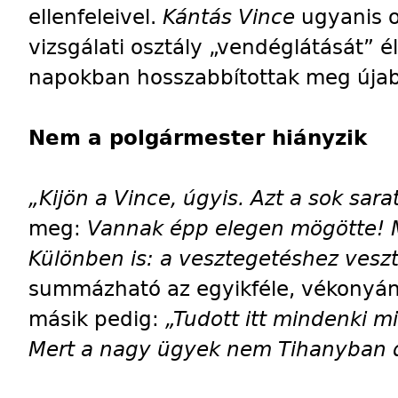
ellenfeleivel.
Kántás Vince
ugyanis o
vizsgálati osztály „vendéglátását” é
napokban hosszabbítottak meg újab
Nem a polgármester hiányzik
„Kijön a Vince, úgyis. Azt a sok sarat
meg:
Vannak épp elegen mögötte! 
Különben is: a vesztegetéshez veszt
summázható az egyikféle, vékonyán
másik pedig:
„Tudott itt mindenki 
Mert a nagy ügyek nem Tihanyban 