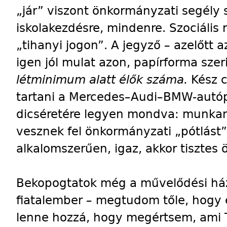
„jár” viszont önkormányzati segély s
iskolakezdésre, mindenre. Szociális 
„tihanyi jogon”. A jegyző – azelőtt a
igen jól mulat azon, papírforma szer
létminimum alatt élők száma.
Kész c
tartani a Mercedes–Audi–BMW-autóp
dicséretére legyen mondva: munkan
vesznek fel önkormányzati „pótlást”,
alkalomszerűen, igaz, akkor tisztes 
Bekopogtatok még a művelődési ház
fiatalember – megtudom tőle, hogy 
lenne hozzá, hogy megértsem, ami T