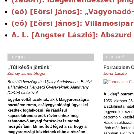
(eö) [Eörsi János]: „Vagyonadó-
(eö) [Eörsi János]: Villamosipar
A. L. [Angster László]: Abszurd
Blogok
E-kikötő
„Túl későn jöttünk”
Forradalom 
Zolnay János blogja
Eörsi László
Beszélő-beszélgetés Ujlaky Andrással az Esélyt
a Hátrányos Helyzetű Gyerekeknek Alapítvány
(CFCF) elnökével
A „kieg” ostrom
Egyike voltál azoknak, akik Magyarországra
1956. október 23-
hazatérve roma, esélyegyenlőségi ügyekkel
a sztálinista hat
kezdtek foglalkozni, és ráadásul
fegyvereket szere
kapcsolatrendszerük révén ehhez még
ostromolni kezdt
számottevő anyagi forrásokat is tudtak
Rádió székházát,
mozgósítani. Mi indított téged arra, hogy a
több más fontos 
magyarországi közéletnek ebbe a részébe
azonban alig volt