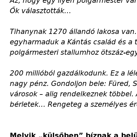
Az, hogy egy ilyen polgármester v
Ők választották…
Tihanynak 1270 állandó lakosa van.
egyharmaduk a Kántás család és a 
polgármesteri stallumhoz ötszáz-eg
200 millióból gazdálkodunk. Ez a l
nagy pénz. Gondoljon bele: Füred, S
városok – alig rendelkeznek többel. 
bérletek… Rengeteg a személyes ér
Melyik „külsőben” bíznak a bel