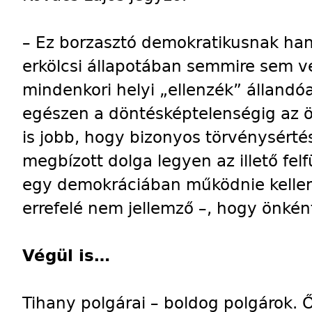
– Ez borzasztó demokratikusnak han
erkölcsi állapotában semmire sem v
mindenkori helyi „ellenzék” állandó
egészen a döntésképtelenségig az 
is jobb, hogy bizonyos törvénysérté
megbízott dolga legyen az illető fe
egy demokráciában működnie kellene
errefelé nem jellemző –, hogy önké
Végül is…
Tihany polgárai – boldog polgárok. Ő