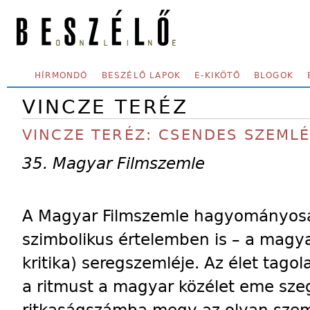
Skip to main content
SECONDARY MENU
HÍRMONDÓ
BESZÉLŐ LAPOK
E-KIKÖTŐ
BLOGOK
VINCZE TERÉZ
VINCZE TERÉZ: CSENDES SZEML
35. Magyar Filmszemle
A Magyar Filmszemle hagyományosa
szimbolikus értelemben is – a magya
kritika) seregszemléje. Az élet tago
a ritmust a magyar közélet eme sze