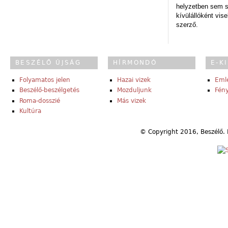
helyzetben sem s
kívülállóként vise
szerző.
BESZÉLŐ ÚJSÁG
HÍRMONDÓ
E-K
Folyamatos jelen
Hazai vizek
Eml
Beszélő-beszélgetés
Mozduljunk
Fény
Roma-dosszié
Más vizek
Kultúra
© Copyright 2016, Beszélő. 