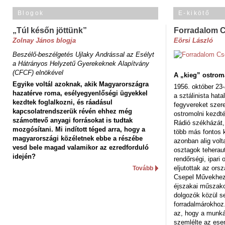
Blogok
E-kikötő
„Túl későn jöttünk”
Forradalom 
Zolnay János blogja
Eörsi László
Beszélő-beszélgetés Ujlaky Andrással az Esélyt
a Hátrányos Helyzetű Gyerekeknek Alapítvány
(CFCF) elnökével
A „kieg” ostrom
Egyike voltál azoknak, akik Magyarországra
1956. október 23-
hazatérve roma, esélyegyenlőségi ügyekkel
a sztálinista hat
kezdtek foglalkozni, és ráadásul
fegyvereket szere
kapcsolatrendszerük révén ehhez még
ostromolni kezdt
számottevő anyagi forrásokat is tudtak
Rádió székházát,
mozgósítani. Mi indított téged arra, hogy a
több más fontos 
magyarországi közéletnek ebbe a részébe
azonban alig volt
vesd bele magad valamikor az ezredforduló
osztagok teheraut
idején?
rendőrségi, ipar
eljutottak az ors
Tovább
Csepel Művekhez 
éjszakai műszakot
dolgozók közül s
forradalmárokhoz.
az, hogy a munk
szemlélte az es