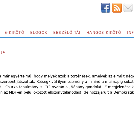
E-KIKÖTŐ
BLOGOK
BESZÉLŐ TÁJ
HANGOS KIKÖTŐ
IN
TJA
ma már egyértelmű, hogy melyek azok a történések, amelyek az elmúlt nég
y szerepet játszottak. Kétségkívül ilyen esemény a – mind a mai napig soka
tt – Csurka-tanulmány is. ’92 nyarán a „Néhány gondolat…” megjelenése k
rban az MDF-en belül okozott elbizonytalanodást, de hozzájárult a Demokrati