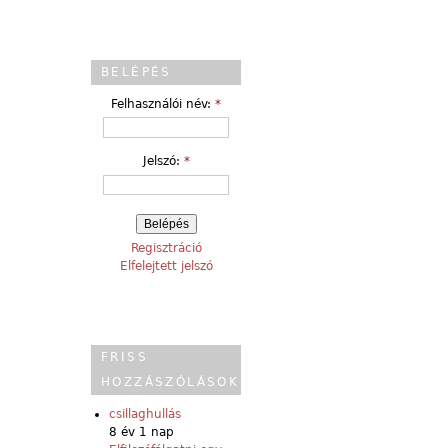
BELÉPÉS
Felhasználói név:
*
Jelszó:
*
Regisztráció
Elfelejtett jelszó
FRISS
HOZZÁSZÓLÁSOK
csillaghullás
8 év 1 nap