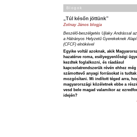
Blogok
„Túl későn jöttünk”
Zolnay János blogja
Beszélő-beszélgetés Ujlaky Andrással az
a Hátrányos Helyzetű Gyerekeknek Alapí
(CFCF) elnökével
Egyike voltál azoknak, akik Magyarors
hazatérve roma, esélyegyenlőségi ügy
kezdtek foglalkozni, és ráadásul
kapcsolatrendszerük révén ehhez még
számottevő anyagi forrásokat is tudtak
mozgósítani. Mi indított téged arra, ho
magyarországi közéletnek ebbe a rész
vesd bele magad valamikor az ezredfo
idején?