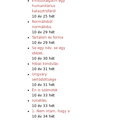
Elfilozófálgatni egy
humanitárius
katasztrófáról
10 év 25 hét
Normálisból
normálisba
10 év 29 hét
Tartalom és forma
10 év 29 hét
Se egy név, se egy
idézet,
10 év 30 hét
Hibás kiindulás
10 év 31 hét
Ungváry
sértődöttsége
10 év 31 hét
Én is számolok
10 év 33 hét
Ismétlés
10 év 33 hét
1. Nem írtam, hogy a
10 év 34 hét