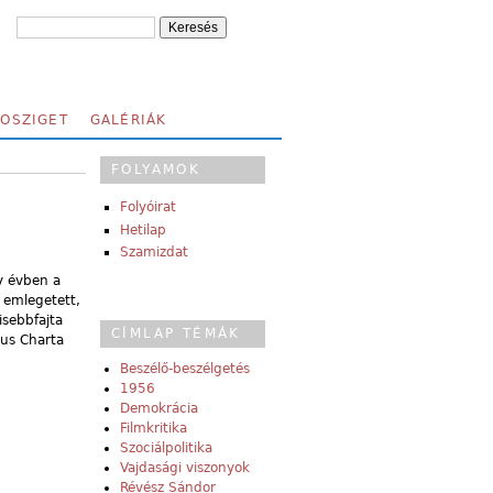
FOSZIGET
GALÉRIÁK
FOLYAMOK
Folyóirat
Hetilap
Szamizdat
y évben a
t emlegetett,
isebbfajta
CÍMLAP TÉMÁK
kus Charta
Beszélő-beszélgetés
1956
Demokrácia
Filmkritika
Szociálpolitika
Vajdasági viszonyok
Révész Sándor