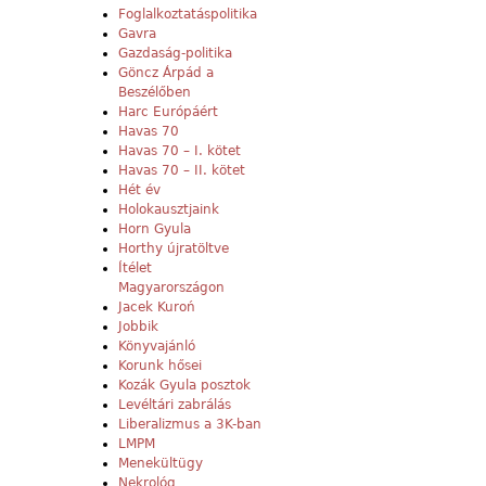
Foglalkoztatáspolitika
Gavra
Gazdaság-politika
Göncz Árpád a
Beszélőben
Harc Európáért
Havas 70
Havas 70 – I. kötet
Havas 70 – II. kötet
Hét év
Holokausztjaink
Horn Gyula
Horthy újratöltve
Ítélet
Magyarországon
Jacek Kuroń
Jobbik
Könyvajánló
Korunk hősei
Kozák Gyula posztok
Levéltári zabrálás
Liberalizmus a 3K-ban
LMPM
Menekültügy
Nekrológ