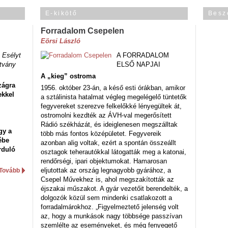
E-kikötő
Besz
Forradalom Csepelen
Eörsi László
 Esélyt
A FORRADALOM
tvány
ELSŐ NAPJAI
A „kieg” ostroma
zágra
1956. október 23-án, a késő esti órákban, amikor
ekkel
a sztálinista hatalmat végleg megelégelő tüntetők
fegyvereket szerezve felkelőkké lényegültek át,
ostromolni kezdték az ÁVH-val megerősített
Rádió székházát, és ideiglenesen megszálltak
gy a
több más fontos középületet. Fegyvereik
ébe
azonban alig voltak, ezért a spontán összeállt
rduló
osztagok teherautókkal látogatták meg a katonai,
rendőrségi, ipari objektumokat. Hamarosan
eljutottak az ország legnagyobb gyárához, a
Tovább
Csepel Művekhez is, ahol megszakították az
éjszakai műszakot. A gyár vezetőit berendelték, a
dolgozók közül sem mindenki csatlakozott a
forradalmárokhoz. „Figyelmeztető jelenség volt
az, hogy a munkások nagy többsége passzívan
szemlélte az eseményeket, és még fenyegető