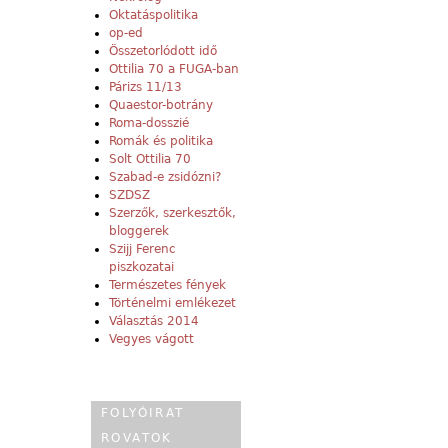
Oktatáspolitika
op-ed
Összetorlódott idő
Ottilia 70 a FUGA-ban
Párizs 11/13
Quaestor-botrány
Roma-dosszié
Romák és politika
Solt Ottilia 70
Szabad-e zsidózni?
SZDSZ
Szerzők, szerkesztők,
bloggerek
Szijj Ferenc
piszkozatai
Természetes fények
Történelmi emlékezet
Választás 2014
Vegyes vágott
FOLYÓIRAT
ROVATOK