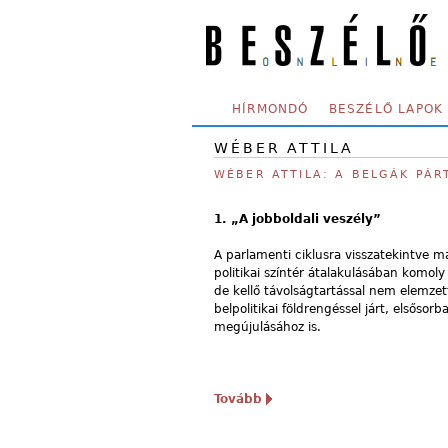
Skip to main content
SECONDARY MENU
HÍRMONDÓ
BESZÉLŐ LAPOK
WÉBER ATTILA
WÉBER ATTILA: A BELGÁK PÁR
1. „A jobboldali veszély”
A parlamenti ciklusra visszatekintve 
politikai színtér átalakulásában komol
de kellő távolságtartással nem elemze
belpolitikai földrengéssel járt, elsőso
megújulásához is.
Tovább