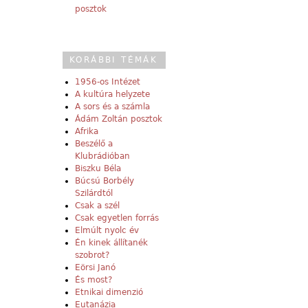
posztok
KORÁBBI TÉMÁK
1956-os Intézet
A kultúra helyzete
A sors és a számla
Ádám Zoltán posztok
Afrika
Beszélő a
Klubrádióban
Biszku Béla
Búcsú Borbély
Szilárdtól
Csak a szél
Csak egyetlen forrás
Elmúlt nyolc év
Én kinek állítanék
szobrot?
Eörsi Janó
És most?
Etnikai dimenzió
Eutanázia