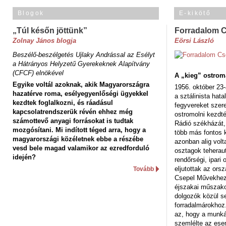
Blogok
E-kikötő
„Túl későn jöttünk”
Forradalom 
Zolnay János blogja
Eörsi László
Beszélő-beszélgetés Ujlaky Andrással az Esélyt
a Hátrányos Helyzetű Gyerekeknek Alapítvány
(CFCF) elnökével
A „kieg” ostrom
Egyike voltál azoknak, akik Magyarországra
1956. október 23-
hazatérve roma, esélyegyenlőségi ügyekkel
a sztálinista hat
kezdtek foglalkozni, és ráadásul
fegyvereket szere
kapcsolatrendszerük révén ehhez még
ostromolni kezdt
számottevő anyagi forrásokat is tudtak
Rádió székházát,
mozgósítani. Mi indított téged arra, hogy a
több más fontos 
magyarországi közéletnek ebbe a részébe
azonban alig volt
vesd bele magad valamikor az ezredforduló
osztagok teheraut
idején?
rendőrségi, ipar
eljutottak az ors
Tovább
Csepel Művekhez 
éjszakai műszakot
dolgozók közül s
forradalmárokhoz.
az, hogy a munk
szemlélte az es