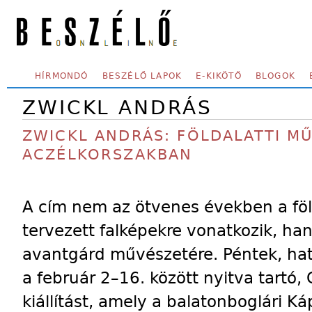
Skip to main content
SECONDARY MENU
HÍRMONDÓ
BESZÉLŐ LAPOK
E-KIKÖTŐ
BLOGOK
ZWICKL ANDRÁS
ZWICKL ANDRÁS: FÖLDALATTI M
ACZÉLKORSZAKBAN
A cím nem az ötvenes években a föl
tervezett falképekre vonatkozik, h
avantgárd művészetére. Péntek, hat 
a február 2–16. között nyitva tartó,
kiállítást, amely a balatonboglári K