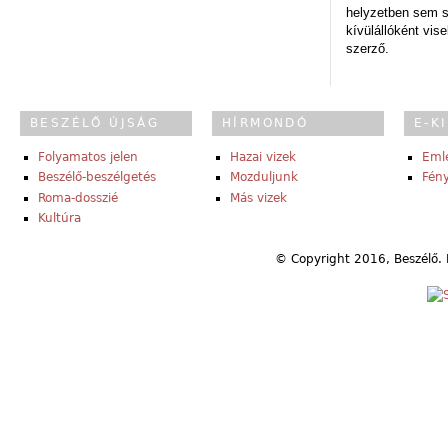
helyzetben sem s
kívülállóként vise
szerző.
BESZÉLŐ ÚJSÁG
HÍRMONDÓ
E-K
Folyamatos jelen
Hazai vizek
Eml
Beszélő-beszélgetés
Mozduljunk
Fény
Roma-dosszié
Más vizek
Kultúra
© Copyright 2016, Beszélő. 