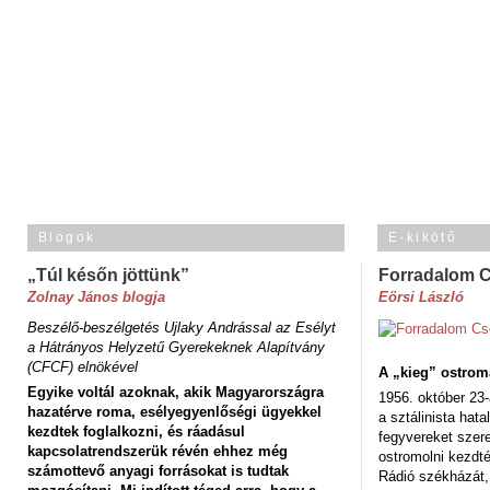
Blogok
E-kikötő
„Túl későn jöttünk”
Forradalom 
Zolnay János blogja
Eörsi László
Beszélő-beszélgetés Ujlaky Andrással az Esélyt
a Hátrányos Helyzetű Gyerekeknek Alapítvány
(CFCF) elnökével
A „kieg” ostrom
Egyike voltál azoknak, akik Magyarországra
1956. október 23-
hazatérve roma, esélyegyenlőségi ügyekkel
a sztálinista hat
kezdtek foglalkozni, és ráadásul
fegyvereket szere
kapcsolatrendszerük révén ehhez még
ostromolni kezdt
számottevő anyagi forrásokat is tudtak
Rádió székházát,