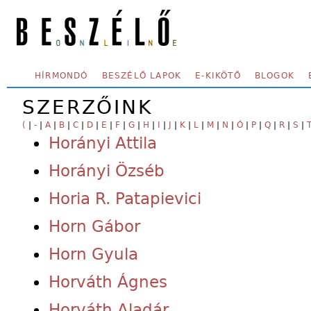
Skip to main content
SECONDARY MENU
HÍRMONDÓ
BESZÉLŐ LAPOK
E-KIKÖTŐ
BLOGOK
SZERZŐINK
(
|
-
|
A
|
B
|
C
|
D
|
E
|
F
|
G
|
H
|
I
|
J
|
K
|
L
|
M
|
N
|
Ó
|
P
|
Q
|
R
|
S
|
Horányi Attila
Horányi Özséb
Horia R. Patapievici
Horn Gábor
Horn Gyula
Horváth Ágnes
Horváth Aladár