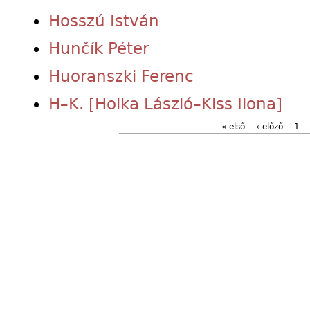
Hosszú István
Hunčík Péter
Huoranszki Ferenc
H–K. [Holka László–Kiss Ilona]
« első
‹ előző
1