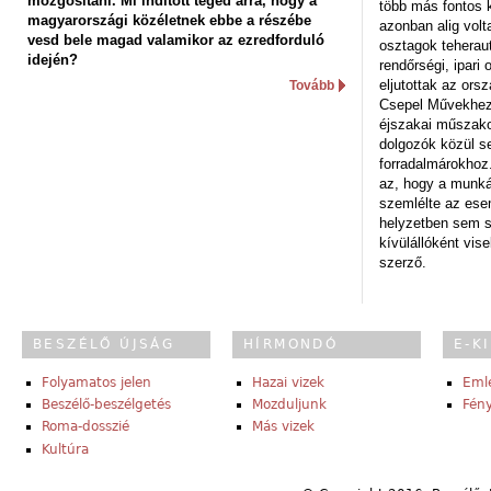
mozgósítani. Mi indított téged arra, hogy a
több más fontos 
magyarországi közéletnek ebbe a részébe
azonban alig volt
vesd bele magad valamikor az ezredforduló
osztagok teheraut
idején?
rendőrségi, ipar
eljutottak az ors
Tovább
Csepel Művekhez 
éjszakai műszakot
dolgozók közül s
forradalmárokhoz.
az, hogy a munk
szemlélte az es
helyzetben sem s
kívülállóként vise
szerző.
BESZÉLŐ ÚJSÁG
HÍRMONDÓ
E-K
Folyamatos jelen
Hazai vizek
Eml
Beszélő-beszélgetés
Mozduljunk
Fény
Roma-dosszié
Más vizek
Kultúra