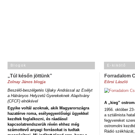
Blogok
E-kikötő
„Túl későn jöttünk”
Forradalom 
Zolnay János blogja
Eörsi László
Beszélő-beszélgetés Ujlaky Andrással az Esélyt
a Hátrányos Helyzetű Gyerekeknek Alapítvány
(CFCF) elnökével
A „kieg” ostrom
Egyike voltál azoknak, akik Magyarországra
1956. október 23-
hazatérve roma, esélyegyenlőségi ügyekkel
a sztálinista hat
kezdtek foglalkozni, és ráadásul
fegyvereket szere
kapcsolatrendszerük révén ehhez még
ostromolni kezdt
számottevő anyagi forrásokat is tudtak
Rádió székházát,