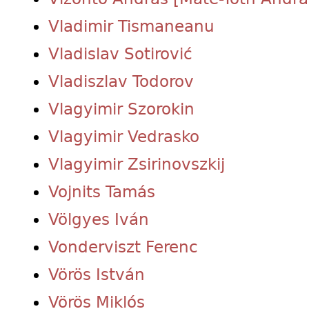
Vladimir Tismaneanu
Vladislav Sotirović
Vladiszlav Todorov
Vlagyimir Szorokin
Vlagyimir Vedrasko
Vlagyimir Zsirinovszkij
Vojnits Tamás
Völgyes Iván
Vonderviszt Ferenc
Vörös István
Vörös Miklós