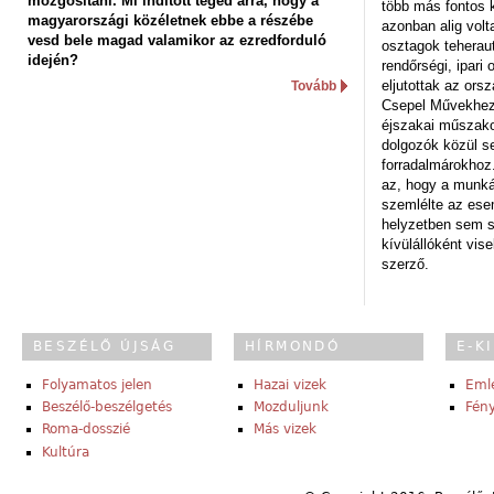
mozgósítani. Mi indított téged arra, hogy a
több más fontos 
magyarországi közéletnek ebbe a részébe
azonban alig volt
vesd bele magad valamikor az ezredforduló
osztagok teheraut
idején?
rendőrségi, ipar
eljutottak az ors
Tovább
Csepel Művekhez 
éjszakai műszakot
dolgozók közül s
forradalmárokhoz.
az, hogy a munk
szemlélte az es
helyzetben sem s
kívülállóként vise
szerző.
BESZÉLŐ ÚJSÁG
HÍRMONDÓ
E-K
Folyamatos jelen
Hazai vizek
Eml
Beszélő-beszélgetés
Mozduljunk
Fény
Roma-dosszié
Más vizek
Kultúra