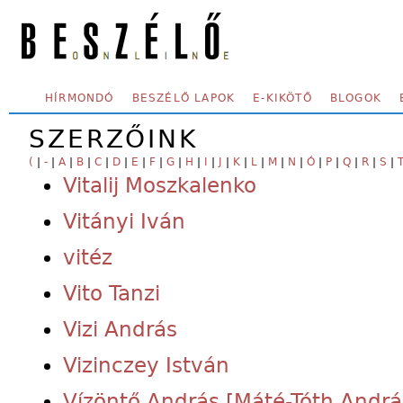
Skip to main content
SECONDARY MENU
HÍRMONDÓ
BESZÉLŐ LAPOK
E-KIKÖTŐ
BLOGOK
SZERZŐINK
(
|
-
|
A
|
B
|
C
|
D
|
E
|
F
|
G
|
H
|
I
|
J
|
K
|
L
|
M
|
N
|
Ó
|
P
|
Q
|
R
|
S
|
Vitalij Moszkalenko
Vitányi Iván
vitéz
Vito Tanzi
Vizi András
Vizinczey István
Vízöntő András [Máté-Tóth Andrá