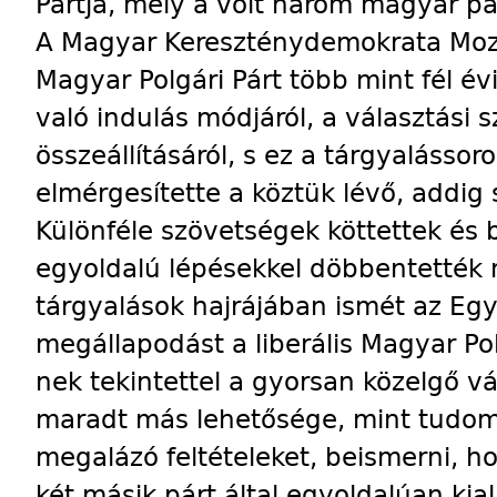
Pártja, mely a volt három magyar pár
A Magyar Kereszténydemokrata Mozg
Magyar Polgári Párt több mint fél év
való indulás módjáról, a választási sz
összeállításáról, s ez a tárgyalásso
elmérgesítette a köztük lévő, addig 
Különféle szövetségek köttettek és 
egyoldalú lépésekkel döbbentették
tárgyalások hajrájában ismét az Eg
megállapodást a liberális Magyar Pol
nek tekintettel a gyorsan közelgő v
maradt más lehetősége, mint tudom
megalázó feltételeket, beismerni, ho
két másik párt által egyoldalúan kia