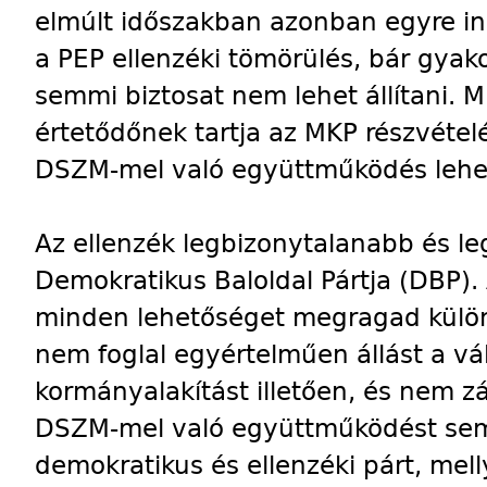
elmúlt időszakban azonban egyre i
a PEP ellenzéki tömörülés, bár gyako
semmi biztosat nem lehet állítani. 
értetődőnek tartja az MKP részvétel
DSZM-mel való együttműködés lehe
Az ellenzék legbizonytalanabb és l
Demokratikus Baloldal Pártja (DBP)
minden lehetőséget megragad külön
nem foglal egyértelműen állást a vá
kormányalakítást illetően, és nem zá
DSZM-mel való együttműködést sem
demokratikus és ellenzéki párt, mel