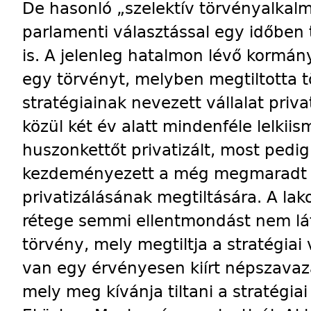
De hasonló „szelektív törvényalkalm
parlamenti választással egy időben 
is. A jelenleg hatalmon lévő kormány
egy törvényt, melyben megtiltotta 
stratégiainak nevezett vállalat priva
közül két év alatt mindenféle lelkiis
huszonkettőt privatizált, most pedi
kezdeményezett a még megmaradt en
privatizálásának megtiltására. A lak
rétege semmi ellentmondást nem lát
törvény, mely megtiltja a stratégiai v
van egy érvényesen kiírt népszavazá
mely meg kívánja tiltani a stratégiai 