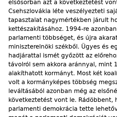
elsősorban azt a következtetést von
Csehszlovákia léte veszélyezteti sajá
tapasztalat nagymértékben járult ho
kettészakításához. 1994-re azonban 
parlamenti többséget, és újra akarat
miniszterelnöki székből. Ügyes és eg
hadjárattal ismét győzött az előreho
távolról sem akkora aránnyal, mint
alakíthatott kormányt. Most két koal
volt a kormányképes többség megs
leváltásából azonban még az elsőné
következtetést vont le. Rádöbbent,
parlamenti demokrácia tette lehetőv