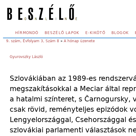
Skip to main content
SECONDARY MENU
HÍRMONDÓ
BESZÉLŐ LAPOK
E-KIKÖTŐ
BLOGOK
YOU ARE HERE:
9. szám, Évfolyam 3, Szám 8
»
A hónap üzenete
Gyurovszky László
Szlovákiában az 1989-es rendszervál
megszakításokkal a Meciar által repre
a hatalmi színteret, s Čarnogursky,
csak rövid, reményteljes epizódok vo
Lengyelországgal, Csehországgal és
szlovákiai parlamenti választások ne