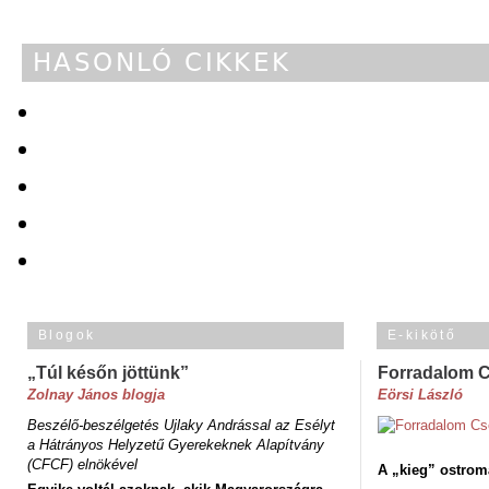
HASONLÓ CIKKEK
Blogok
E-kikötő
„Túl későn jöttünk”
Forradalom 
Zolnay János blogja
Eörsi László
Beszélő-beszélgetés Ujlaky Andrással az Esélyt
a Hátrányos Helyzetű Gyerekeknek Alapítvány
(CFCF) elnökével
A „kieg” ostrom