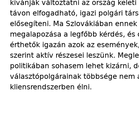
kívánják változtatni az ország keleti
távon elfogadható, igazi polgári tár
elősegíteni. Ma Szlovákiában ennek 
megalapozása a legfőbb kérdés, és
érthetők igazán azok az események
szerint aktív részesei leszünk. Meg
politikában sohasem lehet kizárni, d
választópolgárainak többsége nem a
kliensrendszerben élni.