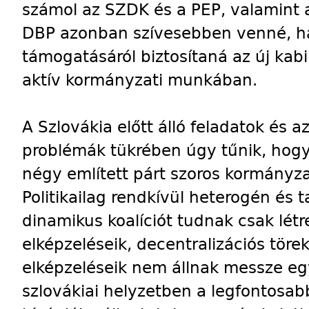
számol az SZDK és a PEP, valamint a 
DBP azonban szívesebben venné, h
támogatásáról biztosítaná az új kab
aktív kormányzati munkában.
A Szlovákia előtt álló feladatok és a
problémák tükrében úgy tűnik, hogy
négy említett párt szoros kormányz
Politikailag rendkívül heterogén és
dinamikus koalíciót tudnak csak létre
elképzeléseik, decentralizációs töre
elképzeléseik nem állnak messze egy
szlovákiai helyzetben a legfontos