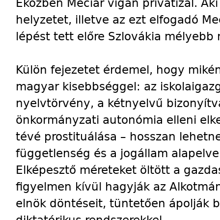
Eközben Meciar vígan privatizál. Ak
helyzetet, illetve az ezt elfogadó Me
lépést tett előre Szlovákia mélyebb
Külön fejezetet érdemel, hogy mikén
magyar kisebbséggel: az iskolaigazg
nyelvtörvény, a kétnyelvű bizonyítv
önkormányzati autonómia elleni elke
tévé prostituálása – hosszan lehetne 
függetlenség és a jogállam alapelvei
Elképesztő méreteket öltött a gazdas
figyelmen kívül hagyják az Alkotmán
elnök döntéseit, tüntetően ápolják b
diktatórikus rendszerekkel.