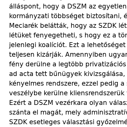
álláspont, hogy a DSZM az egyetlen
kormányzati többséget biztosítani, é
Meciarék belátták, hogy az SZDK lét
létüket fenyegetheti, s hogy ez a tö
jelenlegi koalíciót. Ezt a lehetősége
teljesen kizárják. Amennyiben ugyan
fény derülne a legtöbb privatizációs
ad acta tett bűnügyek kivizsgálása,
kényelmes rendszere, ezzel pedig a
veszélybe kerülne kliensrendszerü
Ezért a DSZM vezérkara olyan válas
szánta el magát, mely adminisztra
SZDK esetleges választási győzelmé