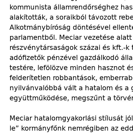
kommunista államrendőrséghez has
alakították, a soraikból távozott rebe
Alkotmánybíróság döntésével ellent
parlamentből. Meciar vezetése alatt 
részvénytársaságok százai és kft.-k 
adófizetők pénzével gazdálkodó álla
testére, lefölözve minden hasznot és
felderítetlen robbantások, emberrab
nyilvánvalóbbá vált a hatalom és a 
együttműködése, megszűnt a törvén
Meciar hatalomgyakorlási stílusát jól
le” kormányfőnk nemrégiben az eddi