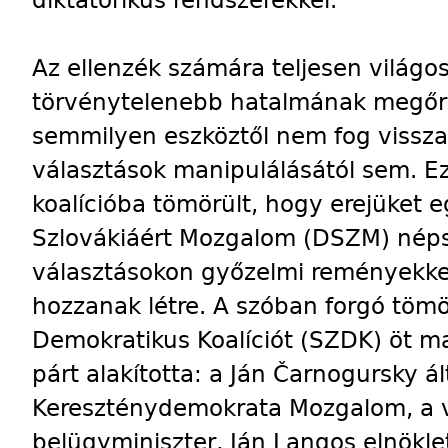
Az ellenzék számára teljesen világo
törvénytelenebb hatalmának megőr
semmilyen eszköztől nem fog vissza
választások manipulálásától sem. Ezé
koalícióba tömörült, hogy erejüket 
Szlovákiáért Mozgalom (DSZM) nép
választásokon győzelmi reményekkel 
hozzanak létre. A szóban forgó tömö
Demokratikus Koalíciót (SZDK) öt m
párt alakította: a Ján Čarnogursky ál
Kereszténydemokrata Mozgalom, a v
belügyminiszter, Ján Langos elnökl