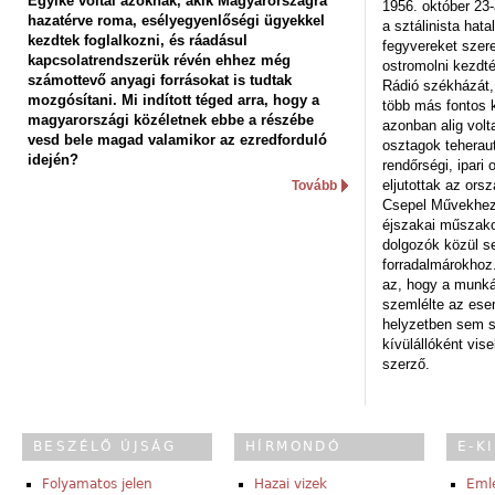
Egyike voltál azoknak, akik Magyarországra
1956. október 23-
hazatérve roma, esélyegyenlőségi ügyekkel
a sztálinista hat
kezdtek foglalkozni, és ráadásul
fegyvereket szere
kapcsolatrendszerük révén ehhez még
ostromolni kezdt
számottevő anyagi forrásokat is tudtak
Rádió székházát,
mozgósítani. Mi indított téged arra, hogy a
több más fontos 
magyarországi közéletnek ebbe a részébe
azonban alig volt
vesd bele magad valamikor az ezredforduló
osztagok teheraut
idején?
rendőrségi, ipar
eljutottak az ors
Tovább
Csepel Művekhez 
éjszakai műszakot
dolgozók közül s
forradalmárokhoz.
az, hogy a munk
szemlélte az es
helyzetben sem s
kívülállóként vise
szerző.
BESZÉLŐ ÚJSÁG
HÍRMONDÓ
E-K
Folyamatos jelen
Hazai vizek
Eml