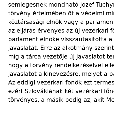
semlegesnek mondható Jozef Tuchyn
törvény értelmében őt a védelmi min
köztársasági elnök vagy a parlament
az eljárás érvényes az új vezérkari 
parlament elnöke visszautasította a 
javaslatát. Erre az alkotmány szerin
míg a tárca vezetője új javaslatot ter
hogy a törvény rendelkezéseivel elle
javaslatot a kinevezésre, melyet a 
Az eddigi vezérkari főnök ezt termé
ezért Szlovákiának két vezérkari főn
törvényes, a másik pedig az, akit M