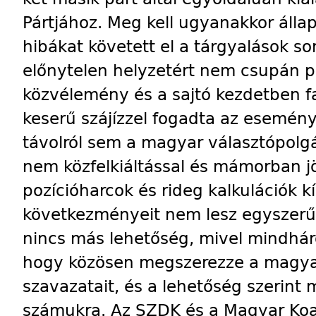
Pártjához. Meg kell ugyanakkor állap
hibákat követett el a tárgyalások so
előnytelen helyzetért nem csupán pol
közvélemény és a sajtó kezdetben 
keserű szájízzel fogadta az esemény
távolról sem a magyar választópolg
nem közfelkiáltással és mámorban jöt
pozícióharcok és rideg kalkulációk k
következményeit nem lesz egyszerű 
nincs más lehetőség, mivel mindhár
hogy közösen megszerezze a magya
szavazatait, és a lehetőség szerint 
számukra. Az SZDK és a Magyar Koalí