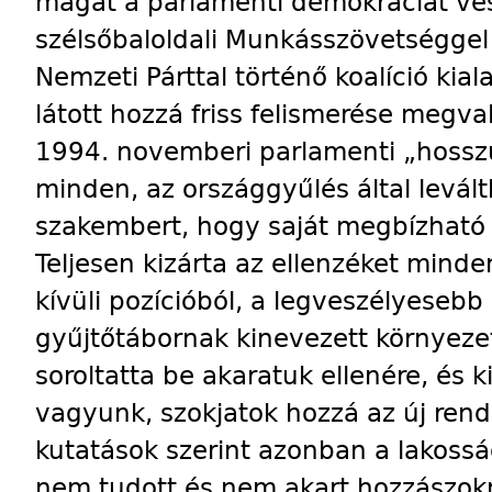
magát a parlamenti demokráciát ves
szélsőbaloldali Munkásszövetséggel 
Nemzeti Párttal történő koalíció kia
látott hozzá friss felismerése megva
1994. novemberi parlamenti „hosszú
minden, az országgyűlés által leválth
szakembert, hogy saját megbízható 
Teljesen kizárta az ellenzéket mind
kívüli pozícióból, a legveszélyesebb
gyűjtőtábornak kinevezett környeze
soroltatta be akaratuk ellenére, és k
vagyunk, szokjatok hozzá az új ren
kutatások szerint azonban a lakoss
nem tudott és nem akart hozzászokn