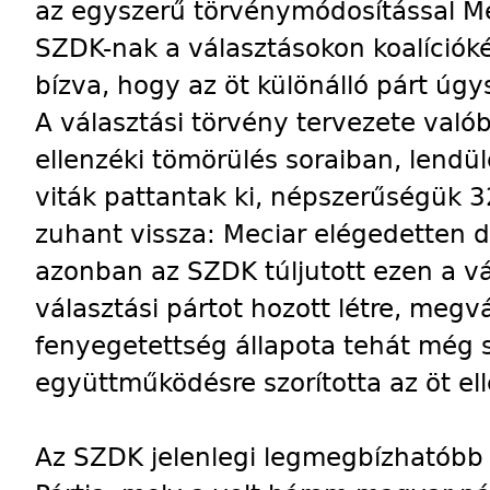
az egyszerű törvénymódosítással Me
SZDK-nak a választásokon koalícióké
bízva, hogy az öt különálló párt úgy
A választási törvény tervezete való
ellenzéki tömörülés soraiban, lendü
viták pattantak ki, népszerűségük 3
zuhant vissza: Meciar elégedetten 
azonban az SZDK túljutott ezen a vá
választási pártot hozott létre, megvá
fenyegetettség állapota tehát még 
együttműködésre szorította az öt ell
Az SZDK jelenlegi legmegbízhatóbb 