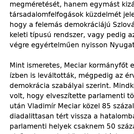
megméretését, hanem egymást kizár
társadalomfelfogások küzdelmét jelen
hogy a felemás demokráciájú Szlov
keleti típusú rendszer, vagy pedig a
végre egyértelműen nyisson Nyugat 
Mint ismeretes, Meciar kormányfőt e
ízben is leváltották, mégpedig az é
demokrácia szabályai szerint. Mindk
volt, hogy elveszítette parlamenti 
után Vladimír Meciar közel 85 száza
diadalittasan tért vissza a hatalo
parlamenti helyek csaknem 50 száza