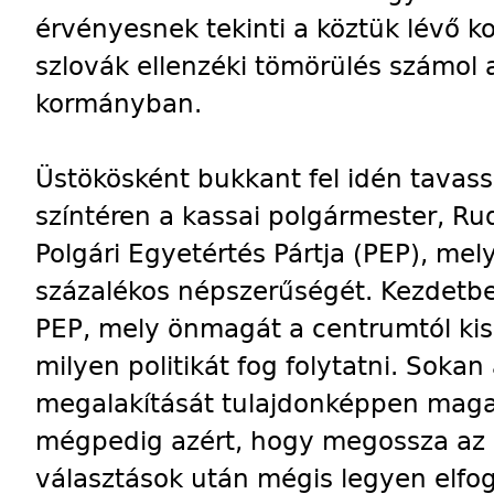
érvényesnek tekinti a köztük lévő k
szlovák ellenzéki tömörülés számol 
kormányban.
Üstökösként bukkant fel idén tavassza
színtéren a kassai polgármester, Rud
Polgári Egyetértés Pártja (PEP), mely
százalékos népszerűségét. Kezdetbe
PEP, mely önmagát a centrumtól kissé
milyen politikát fog folytatni. Sokan 
megalakítását tulajdonképpen maga
mégpedig azért, hogy megossza az e
választások után mégis legyen elfog