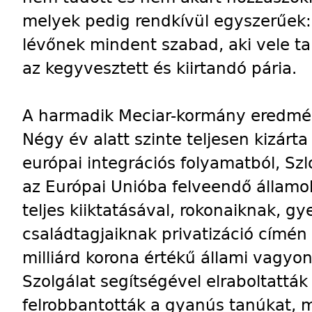
melyek pedig rendkívül egyszerűek:
lévőnek mindent szabad, aki vele tar
az kegyvesztett és kiirtandó pária.
A harmadik Meciar-kormány eredmé
Négy év alatt szinte teljesen kizárt
európai integrációs folyamatból, Szl
az Európai Unióba felveendő államo
teljes kiiktatásával, rokonaiknak, g
családtagjaiknak privatizáció címén
milliárd korona értékű állami vagyon
Szolgálat segítségével elraboltatták 
felrobbantották a gyanús tanúkat, ma