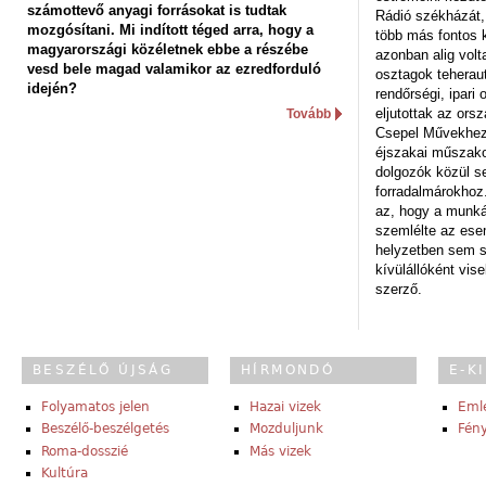
számottevő anyagi forrásokat is tudtak
Rádió székházát,
mozgósítani. Mi indított téged arra, hogy a
több más fontos 
magyarországi közéletnek ebbe a részébe
azonban alig volt
vesd bele magad valamikor az ezredforduló
osztagok teheraut
idején?
rendőrségi, ipar
eljutottak az ors
Tovább
Csepel Művekhez 
éjszakai műszakot
dolgozók közül s
forradalmárokhoz.
az, hogy a munk
szemlélte az es
helyzetben sem s
kívülállóként vise
szerző.
BESZÉLŐ ÚJSÁG
HÍRMONDÓ
E-K
Folyamatos jelen
Hazai vizek
Eml
Beszélő-beszélgetés
Mozduljunk
Fény
Roma-dosszié
Más vizek
Kultúra