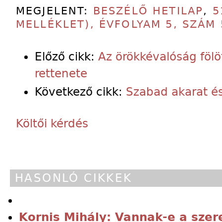
MEGJELENT:
BESZÉLŐ HETILAP
,
5
MELLÉKLET), ÉVFOLYAM 5, SZÁM 
Előző cikk:
Az örökkévalóság föl
rettenete
Következő cikk:
Szabad akarat és
Költői kérdés
HASONLÓ CIKKEK
Kornis Mihály: Vannak-e a szer