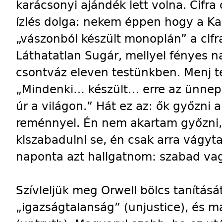
karácsonyi ajándék lett volna. Cifr
ízlés dolga: nekem éppen hogy a Kar
„vászonból készült monoplán” a cif
Láthatatlan Sugár, mellyel fényes
csontváz eleven testünkben. Menj te
„Mindenki… készült… erre az ünnepi
úr a világon.” Hát ez az: ők győzni 
reménnyel. Én nem akartam győzni
kiszabadulni se, én csak arra vágyt
naponta azt hallgatnom: szabad va
Szívleljük meg Orwell bölcs tanításá
„igazságtalanság” (unjustice), és m