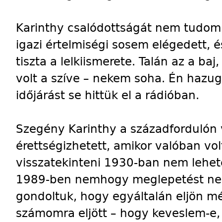
Karinthy csalódottságát nem tudom 
igazi értelmiségi sosem elégedett, é
tiszta a lelkiismerete. Talán az a ba
volt a szíve – nekem soha. Én hazu
időjárást se hittük el a rádióban.
Szegény Karinthy a századfordulón v
érettségizhetett, amikor valóban vol
visszatekinteni 1930-ban nem lehete
1989-ben nemhogy meglepetést nem
gondoltuk, hogy egyáltalán eljön mé
számomra eljött – hogy keveslem-e,