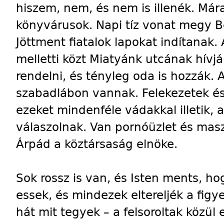
hiszem, nem, és nem is illenék. Már
könyvárusok. Napi tíz vonat megy B
Jöttment fiatalok lapokat indítanak.
melletti közt Miatyánk utcának hívjá
rendelni, és tényleg oda is hozzák. 
szabadlábon vannak. Felekezetek é
ezeket mindenféle vádakkal illetik, 
válaszolnak. Van pornóüzlet és mas
Árpád a köztársaság elnöke.
Sok rossz is van, és Isten ments, 
essek, és mindezek eltereljék a figy
hát mit tegyek – a felsoroltak közül