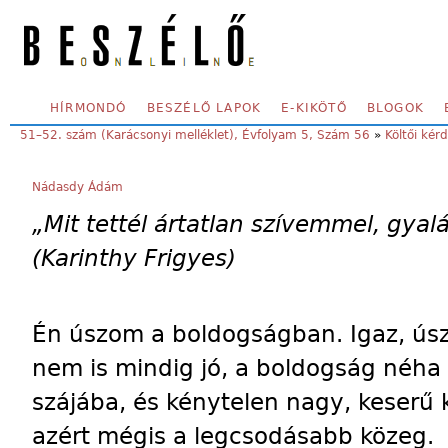
Skip to main content
SECONDARY MENU
HÍRMONDÓ
BESZÉLŐ LAPOK
E-KIKÖTŐ
BLOGOK
YOU ARE HERE:
51–52. szám (Karácsonyi melléklet), Évfolyam 5, Szám 56
»
Költői kér
Nádasdy Ádám
„Mit tettél ártatlan szívemmel, gyalá
(Karinthy Frigyes)
Én úszom a boldogságban. Igaz, ús
nem is mindig jó, a boldogság néha
szájába, és kénytelen nagy, keserű k
azért mégis a legcsodásabb közeg.