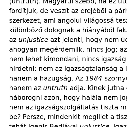
(untruth). Magyarul szebb, ha ez u
fordítjuk, de veszít az erejéből a 
szerkezet, ami angolul világossá tesz
különböző dolognak a hiányából fak
az
unjustice
azt jelenti, hogy nem 
ahogyan megérdemlik, nincs jog; a
nem lehet kimondani, nincs igazság
hirdetni: nem az igazságtalanság a 
hanem a hazugság. Az
1984
szörny
hanem az
untruth
adja. Kinek jutna
háborogni azon, hogy halála nem jo
nem az igazságszolgáltatás tiszta 
be? Persze, mindenkit megillet a tisz
tehát igenis Berijával
unjustice,
igaz