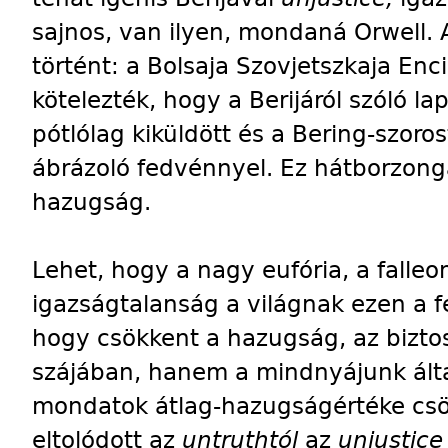
sajnos, van ilyen, mondaná Orwell. 
történt: a Bolsaja Szovjetszkaja Enci
kötelezték, hogy a Berijáról szóló l
pótlólag kiküldött és a Bering-szoro
ábrázoló fedvénnyel. Ez hátborzong
hazugság.
Lehet, hogy a nagy eufória, a falleo
igazságtalanság a világnak ezen a 
hogy csökkent a hazugság, az bizt
szájában, hanem a mindnyájunk ált
mondatok átlag-hazugságértéke csök
eltolódott az
untruthtól
az
unjustic