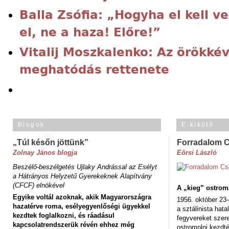
Balla Zsófia: „Hogyha el kell v
el, ne a haza! Előre!”
Vitalij Moszkalenko: Az örökkév
meghatódás rettenete
Blogok
E-kikötő
„Túl későn jöttünk”
Forradalom 
Zolnay János blogja
Eörsi László
Beszélő-beszélgetés Ujlaky Andrással az Esélyt
a Hátrányos Helyzetű Gyerekeknek Alapítvány
(CFCF) elnökével
A „kieg” ostrom
Egyike voltál azoknak, akik Magyarországra
1956. október 23-
hazatérve roma, esélyegyenlőségi ügyekkel
a sztálinista hat
kezdtek foglalkozni, és ráadásul
fegyvereket szere
kapcsolatrendszerük révén ehhez még
ostromolni kezdt