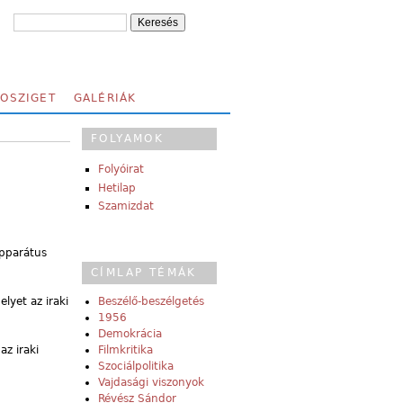
FOSZIGET
GALÉRIÁK
FOLYAMOK
Folyóirat
Hetilap
Szamizdat
apparátus
CÍMLAP TÉMÁK
lyet az iraki
Beszélő-beszélgetés
1956
Demokrácia
az iraki
Filmkritika
Szociálpolitika
Vajdasági viszonyok
Révész Sándor