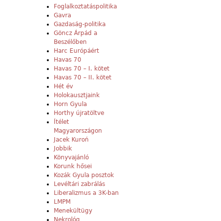
Foglalkoztatáspolitika
Gavra
Gazdaság-politika
Göncz Árpád a
Beszélőben
Harc Európáért
Havas 70
Havas 70 – I. kötet
Havas 70 – II. kötet
Hét év
Holokausztjaink
Horn Gyula
Horthy újratöltve
Ítélet
Magyarországon
Jacek Kuroń
Jobbik
Könyvajánló
Korunk hősei
Kozák Gyula posztok
Levéltári zabrálás
Liberalizmus a 3K-ban
LMPM
Menekültügy
Nekrológ