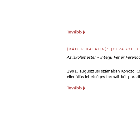
Tovább
(BÁDER KATALIN): [OLVASÓI LE
Az iskolamester – interjú Fehér Ferencc
1991. augusztusi számában Könczöl Csa
ellenállás lehetséges formáit két parad
Tovább