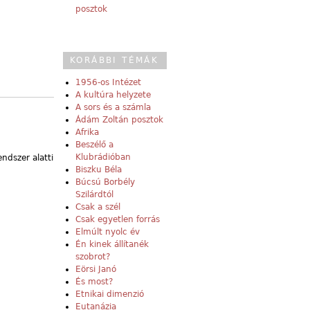
posztok
KORÁBBI TÉMÁK
1956-os Intézet
A kultúra helyzete
A sors és a számla
Ádám Zoltán posztok
Afrika
Beszélő a
Klubrádióban
ndszer alatti
Biszku Béla
Búcsú Borbély
Szilárdtól
Csak a szél
Csak egyetlen forrás
Elmúlt nyolc év
Én kinek állítanék
szobrot?
Eörsi Janó
És most?
Etnikai dimenzió
Eutanázia