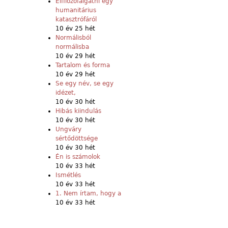
Elfilozófálgatni egy
humanitárius
katasztrófáról
10 év 25 hét
Normálisból
normálisba
10 év 29 hét
Tartalom és forma
10 év 29 hét
Se egy név, se egy
idézet,
10 év 30 hét
Hibás kiindulás
10 év 30 hét
Ungváry
sértődöttsége
10 év 30 hét
Én is számolok
10 év 33 hét
Ismétlés
10 év 33 hét
1. Nem írtam, hogy a
10 év 33 hét