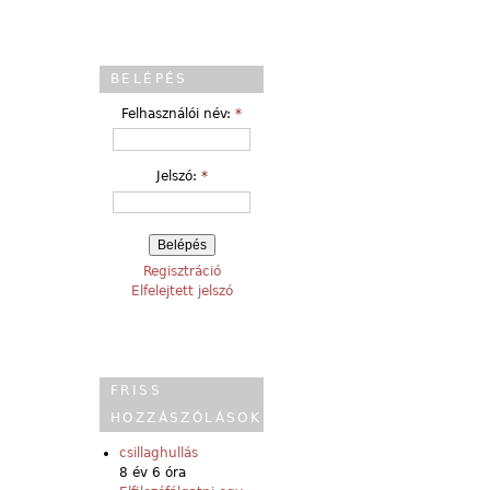
BELÉPÉS
Felhasználói név:
*
Jelszó:
*
Regisztráció
Elfelejtett jelszó
FRISS
HOZZÁSZÓLÁSOK
csillaghullás
8 év 6 óra