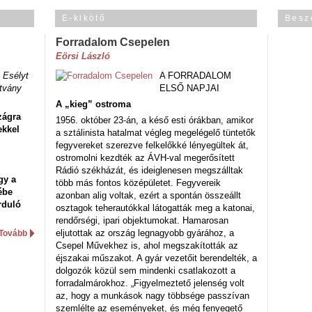
E-kikötő
Besz
Forradalom Csepelen
Eörsi László
 Esélyt
A FORRADALOM
tvány
ELSŐ NAPJAI
A „kieg” ostroma
zágra
1956. október 23-án, a késő esti órákban, amikor
ekkel
a sztálinista hatalmat végleg megelégelő tüntetők
fegyvereket szerezve felkelőkké lényegültek át,
ostromolni kezdték az ÁVH-val megerősített
Rádió székházát, és ideiglenesen megszálltak
gy a
több más fontos középületet. Fegyvereik
ébe
azonban alig voltak, ezért a spontán összeállt
rduló
osztagok teherautókkal látogatták meg a katonai,
rendőrségi, ipari objektumokat. Hamarosan
eljutottak az ország legnagyobb gyárához, a
Tovább
Csepel Művekhez is, ahol megszakították az
éjszakai műszakot. A gyár vezetőit berendelték, a
dolgozók közül sem mindenki csatlakozott a
forradalmárokhoz. „Figyelmeztető jelenség volt
az, hogy a munkások nagy többsége passzívan
szemlélte az eseményeket, és még fenyegető