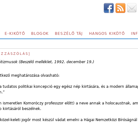
E-KIKÖTŐ
BLOGOK
BESZÉLŐ TÁJ
HANGOS KIKÖTŐ
IN
HOZZÁSZÓLÁS]
tizmusok (Beszélő melléklet, 1992. december 19.)
kező meghatározása olvasható:
a tudatos politikai koncepció egy egész nép kiirtására, és a modern állam
n.”
m ismeretlen Komoróczy professzor előtt) a neve annak a holocaustnak, ame
kiirtásáról beszélnek.
közel-keleti jogőr most készül vádat emelni a Hágai Nemzetközi Bíróságnál 