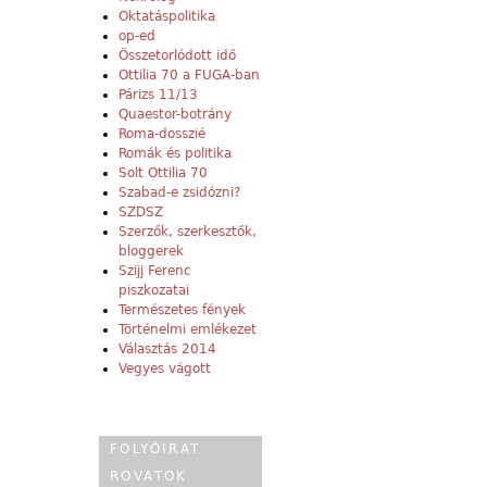
Oktatáspolitika
op-ed
Összetorlódott idő
Ottilia 70 a FUGA-ban
Párizs 11/13
Quaestor-botrány
Roma-dosszié
Romák és politika
Solt Ottilia 70
Szabad-e zsidózni?
SZDSZ
Szerzők, szerkesztők,
bloggerek
Szijj Ferenc
piszkozatai
Természetes fények
Történelmi emlékezet
Választás 2014
Vegyes vágott
FOLYÓIRAT
ROVATOK