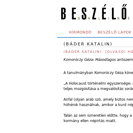
Skip to main content
SECONDARY MENU
HÍRMONDÓ
BESZÉLŐ LAPOK
(BÁDER KATALIN)
(BÁDER KATALIN): [OLVASÓI 
Komoróczy Géza: Másodlagos antiszemi
A tanulmányban Komoróczy Géza követ
„A Holocaust történelmi egyszerisége: 
teljes mozgósítása a megvalósítás sorá
Anfal (olyan arab szó, amely biztos ne
hóhérok használnak, amikor a kurd nép 
Talán az sem ismeretlen előtte, hogy a 
kormány ellen népirtás miatt.