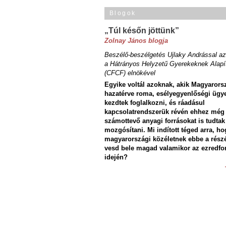
Blogok
„Túl későn jöttünk”
Zolnay János blogja
Beszélő-beszélgetés Ujlaky Andrással az
a Hátrányos Helyzetű Gyerekeknek Alapí
(CFCF) elnökével
Egyike voltál azoknak, akik Magyarors
hazatérve roma, esélyegyenlőségi ügy
kezdtek foglalkozni, és ráadásul
kapcsolatrendszerük révén ehhez még
számottevő anyagi forrásokat is tudtak
mozgósítani. Mi indított téged arra, ho
magyarországi közéletnek ebbe a rész
vesd bele magad valamikor az ezredfo
idején?