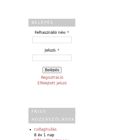
BELÉPÉS
Felhasználói név:
*
Jelszó:
*
Regisztráció
Elfelejtett jelszó
FRISS
HOZZÁSZÓLÁSOK
csillaghullás
8 év 1 nap