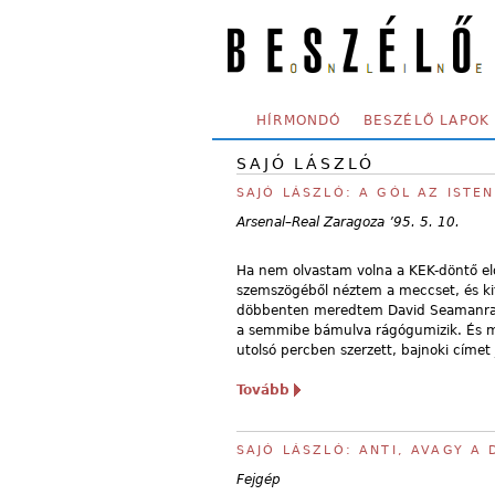
Skip to main content
SECONDARY MENU
HÍRMONDÓ
BESZÉLŐ LAPOK
SAJÓ LÁSZLÓ
SAJÓ LÁSZLÓ: A GÓL AZ ISTEN
Arsenal–Real Zaragoza ’95. 5. 10.
Ha nem olvastam volna a KEK-döntő el
szemszögéből néztem a meccset, és kit
döbbenten meredtem David Seamanra, a
a semmibe bámulva rágógumizik. És mit
utolsó percben szerzett, bajnoki címet 
Tovább
SAJÓ LÁSZLÓ: ANTI, AVAGY A
Fejgép