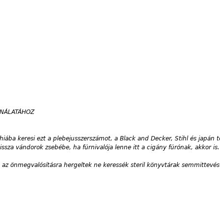
ZNÁLATÁHOZ
hiába keresi ezt a plebejusszerszámot, a Black and Decker, Stihl és japán 
ssza vándorok zsebébe, ha fúrnivalója lenne itt a cigány fúrónak, akkor is.
az önmegvalósításra hergeltek ne keressék steril könyvtárak semmittevés