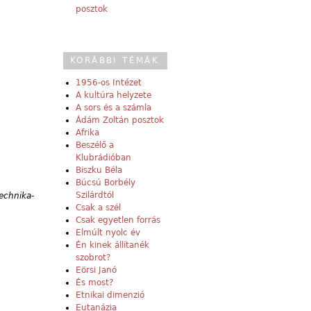
posztok
KORÁBBI TÉMÁK
1956-os Intézet
A kultúra helyzete
A sors és a számla
Ádám Zoltán posztok
Afrika
Beszélő a
Klubrádióban
Biszku Béla
Búcsú Borbély
Szilárdtól
technika-
Csak a szél
Csak egyetlen forrás
Elmúlt nyolc év
Én kinek állítanék
szobrot?
Eörsi Janó
És most?
Etnikai dimenzió
Eutanázia