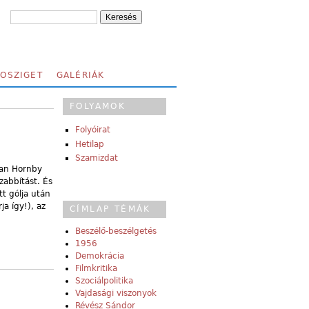
FOSZIGET
GALÉRIÁK
FOLYAMOK
Folyóirat
Hetilap
Szamizdat
ban Hornby
zabbítást. És
t gólja után
a így!), az
CÍMLAP TÉMÁK
Beszélő-beszélgetés
1956
Demokrácia
Filmkritika
Szociálpolitika
Vajdasági viszonyok
Révész Sándor