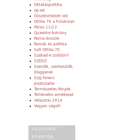
Oktatáspolitika
op-ed
Összetorlódott idő
Ottilia 70 a FUGA-ban
Párizs 11/13
Quaestor-botrány
Roma-dosszié
Romák és politika
Solt Ottilia 70
Szabad-e zsidózni?
SZDSZ
Szerzők, szerkesztők,
bloggerek
Szijj Ferenc
piszkozatai
Természetes fények
Történelmi emlékezet
Választás 2014
Vegyes vágott
FOLYÓIRAT
ROVATOK