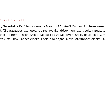
ÁS AZT ÜZENTE
ülekeztek a Petőfi-szobornál, a Március 15. térről Március 21. térre keresz
k fél évszázados üzenetét. A piros nyakkendősök nem azért voltak izgatot
enet – ó nem. Hiszen ezek a pajtások itt voltak ötven éve is, ők ásták el a
ás, az Elnöki Tanács elnöke; Fock Jenő pajtás, a Minisztertanács elnöke; Ká