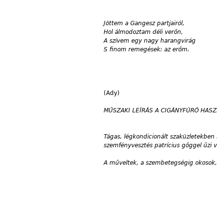
Jöttem a Gangesz partjairól,
Hol álmodoztam déli verőn,
A szívem egy nagy harangvirág
S finom remegések: az erőm.
(Ady)
MŰSZAKI LEÍRÁS A CIGÁNYFÚRÓ HAS
Tágas, légkondicionált szaküzletekben 
szemfényvesztés patrícius gőggel űzi vi
A műveltek, a szembetegségig okosok, 