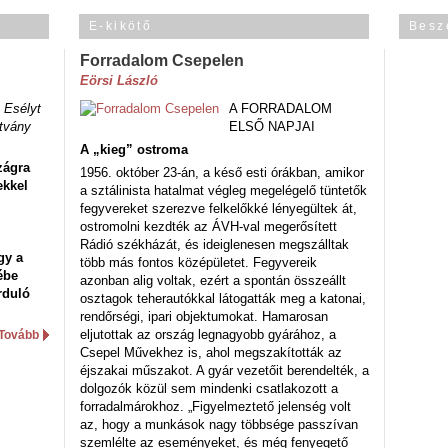
E-kikötő
Besz
Forradalom Csepelen
Eörsi László
 Esélyt
A FORRADALOM
tvány
ELSŐ NAPJAI
A „kieg” ostroma
zágra
1956. október 23-án, a késő esti órákban, amikor
ekkel
a sztálinista hatalmat végleg megelégelő tüntetők
fegyvereket szerezve felkelőkké lényegültek át,
ostromolni kezdték az ÁVH-val megerősített
Rádió székházát, és ideiglenesen megszálltak
gy a
több más fontos középületet. Fegyvereik
ébe
azonban alig voltak, ezért a spontán összeállt
rduló
osztagok teherautókkal látogatták meg a katonai,
rendőrségi, ipari objektumokat. Hamarosan
eljutottak az ország legnagyobb gyárához, a
Tovább
Csepel Művekhez is, ahol megszakították az
éjszakai műszakot. A gyár vezetőit berendelték, a
dolgozók közül sem mindenki csatlakozott a
forradalmárokhoz. „Figyelmeztető jelenség volt
az, hogy a munkások nagy többsége passzívan
szemlélte az eseményeket, és még fenyegető