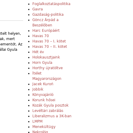
Foglalkoztatáspolitika
Gavra
Gazdaság-politika
Göncz Árpád a
Beszélőben
Harc Európáért
telt helyen,
Havas 70
tak, mert
Havas 70 – I. kötet
 mementót. Az
Havas 70 – II. kötet
llai Gyula
Hét év
Holokausztjaink
Horn Gyula
Horthy újratöltve
Ítélet
Magyarországon
Jacek Kuroń
Jobbik
Könyvajánló
Korunk hősei
Kozák Gyula posztok
Levéltári zabrálás
Liberalizmus a 3K-ban
LMPM
Menekültügy
Nekrológ