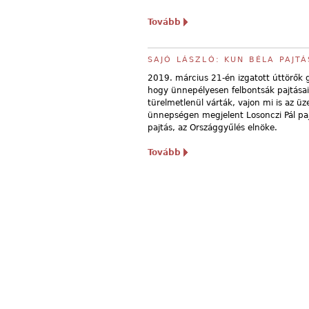
Tovább
SAJÓ LÁSZLÓ: KUN BÉLA PAJT
2019. március 21-én izgatott úttörők gy
hogy ünnepélyesen felbontsák pajtá­sai
türelmetlenül várták, vajon mi is az üz
ünnepségen megjelent Losonczi Pál pajt
pajtás, az Országgyűlés elnöke.
Tovább