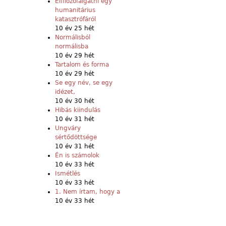
Elfilozófálgatni egy
humanitárius
katasztrófáról
10 év 25 hét
Normálisból
normálisba
10 év 29 hét
Tartalom és forma
10 év 29 hét
Se egy név, se egy
idézet,
10 év 30 hét
Hibás kiindulás
10 év 31 hét
Ungváry
sértődöttsége
10 év 31 hét
Én is számolok
10 év 33 hét
Ismétlés
10 év 33 hét
1. Nem írtam, hogy a
10 év 33 hét