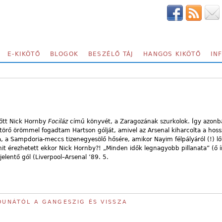
E-KIKÖTŐ
BLOGOK
BESZÉLŐ TÁJ
HANGOS KIKÖTŐ
IN
őtt Nick Hornby
Fociláz
című könyvét, a Zaragozának szurkolok. Így azon
örő örömmel fogadtam Hartson gólját, amivel az Arsenal kiharcolta a hoss
 Sampdoria-meccs tizenegyesölő hősére, amikor Nayim félpályáról (!) lőt
 érezhetett ekkor Nick Hornby?! „Minden idők legnagyobb pillanata” (ő írj
jelentő gól (Liverpool–Arsenal ’89. 5.
 DUNÁTÓL A GANGESZIG ÉS VISSZA