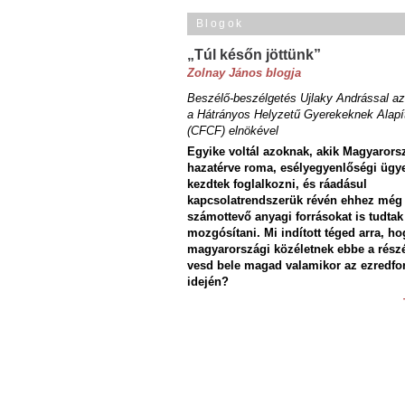
Blogok
„Túl későn jöttünk”
Zolnay János blogja
Beszélő-beszélgetés Ujlaky Andrással az
a Hátrányos Helyzetű Gyerekeknek Alapí
(CFCF) elnökével
Egyike voltál azoknak, akik Magyarors
hazatérve roma, esélyegyenlőségi ügy
kezdtek foglalkozni, és ráadásul
kapcsolatrendszerük révén ehhez még
számottevő anyagi forrásokat is tudtak
mozgósítani. Mi indított téged arra, ho
magyarországi közéletnek ebbe a rész
vesd bele magad valamikor az ezredfo
idején?