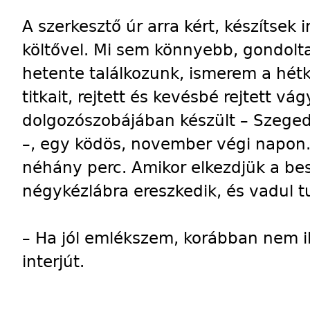
A szerkesztő úr arra kért, készítsek 
költővel. Mi sem könnyebb, gondolt
hetente találkozunk, ismerem a hétkö
titkait, rejtett és kevésbé rejtett v
dolgozószobájában készült – Szeged
–, egy ködös, november végi napon. 
néhány perc. Amikor elkezdjük a bes
négykézlábra ereszkedik, és vadul tu
– Ha jól emlékszem, korábban nem i
interjút.