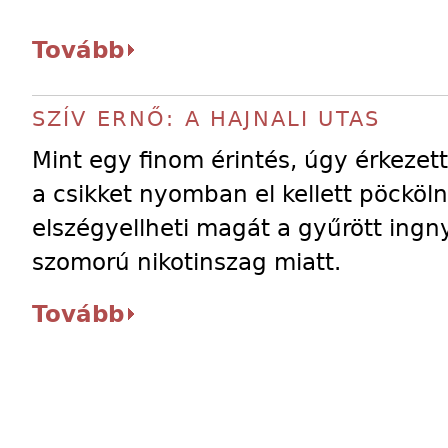
Tovább
SZÍV ERNŐ: A HAJNALI UTAS
Mint egy finom érintés, úgy érkezett
a csikket nyomban el kellett pöcköln
elszégyellheti magát a gyűrött ingn
szomorú nikotinszag miatt.
Tovább