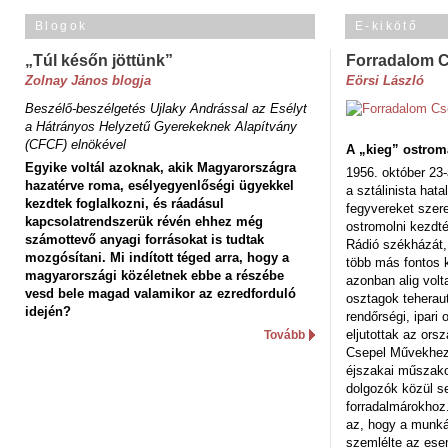
Blogok
E-kikötő
„Túl későn jöttünk”
Forradalom 
Zolnay János blogja
Eörsi László
Beszélő-beszélgetés Ujlaky Andrással az Esélyt
a Hátrányos Helyzetű Gyerekeknek Alapítvány
(CFCF) elnökével
A „kieg” ostrom
Egyike voltál azoknak, akik Magyarországra
1956. október 23-
hazatérve roma, esélyegyenlőségi ügyekkel
a sztálinista hat
kezdtek foglalkozni, és ráadásul
fegyvereket szere
kapcsolatrendszerük révén ehhez még
ostromolni kezdt
számottevő anyagi forrásokat is tudtak
Rádió székházát,
mozgósítani. Mi indított téged arra, hogy a
több más fontos 
magyarországi közéletnek ebbe a részébe
azonban alig volt
vesd bele magad valamikor az ezredforduló
osztagok teheraut
idején?
rendőrségi, ipar
eljutottak az ors
Tovább
Csepel Művekhez 
éjszakai műszakot
dolgozók közül s
forradalmárokhoz.
az, hogy a munk
szemlélte az es