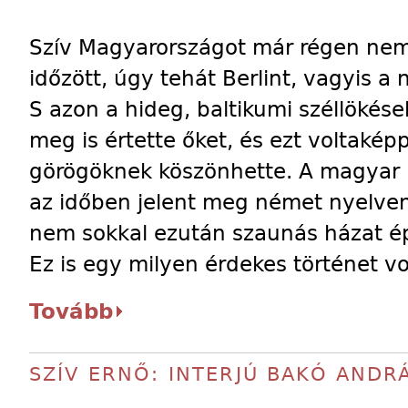
Szív Magyarországot már régen nem
időzött, úgy tehát Berlint, vagyis a
S azon a hideg, baltikumi széllökés
meg is értette őket, és ezt voltaké
görögöknek köszönhette. A magyar 
az időben jelent meg német nyelven
nem sokkal ezután szaunás házat épí
Ez is egy milyen érdekes történet vo
Tovább
SZÍV ERNŐ: INTERJÚ BAKÓ ANDR