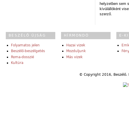
helyzetben sem s
kívülállóként vise
szerző.
BESZÉLŐ ÚJSÁG
HÍRMONDÓ
E-K
Folyamatos jelen
Hazai vizek
Eml
Beszélő-beszélgetés
Mozduljunk
Fény
Roma-dosszié
Más vizek
Kultúra
© Copyright 2016, Beszélő. 