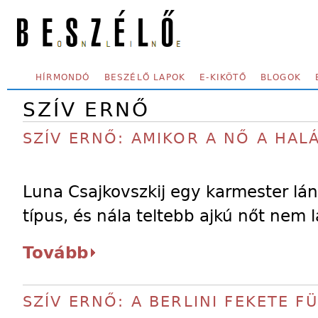
Skip to main content
SECONDARY MENU
HÍRMONDÓ
BESZÉLŐ LAPOK
E-KIKÖTŐ
BLOGOK
SZÍV ERNŐ
SZÍV ERNŐ: AMIKOR A NŐ A HA
Luna Csajkovszkij egy karmester lán
típus, és nála teltebb ajkú nőt nem 
Tovább
SZÍV ERNŐ: A BERLINI FEKETE F