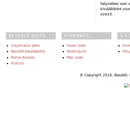
helyzetben sem s
kívülállóként vise
szerző.
BESZÉLŐ ÚJSÁG
HÍRMONDÓ
E-K
Folyamatos jelen
Hazai vizek
Eml
Beszélő-beszélgetés
Mozduljunk
Fény
Roma-dosszié
Más vizek
Kultúra
© Copyright 2016, Beszélő. 