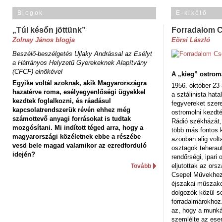
Blogok
E-kikötő
„Túl későn jöttünk”
Forradalom 
Zolnay János blogja
Eörsi László
Beszélő-beszélgetés Ujlaky Andrással az Esélyt
a Hátrányos Helyzetű Gyerekeknek Alapítvány
(CFCF) elnökével
A „kieg” ostrom
Egyike voltál azoknak, akik Magyarországra
1956. október 23-
hazatérve roma, esélyegyenlőségi ügyekkel
a sztálinista hat
kezdtek foglalkozni, és ráadásul
fegyvereket szere
kapcsolatrendszerük révén ehhez még
ostromolni kezdt
számottevő anyagi forrásokat is tudtak
Rádió székházát,
mozgósítani. Mi indított téged arra, hogy a
több más fontos 
magyarországi közéletnek ebbe a részébe
azonban alig volt
vesd bele magad valamikor az ezredforduló
osztagok teheraut
idején?
rendőrségi, ipar
eljutottak az ors
Tovább
Csepel Művekhez 
éjszakai műszakot
dolgozók közül s
forradalmárokhoz.
az, hogy a munk
szemlélte az es