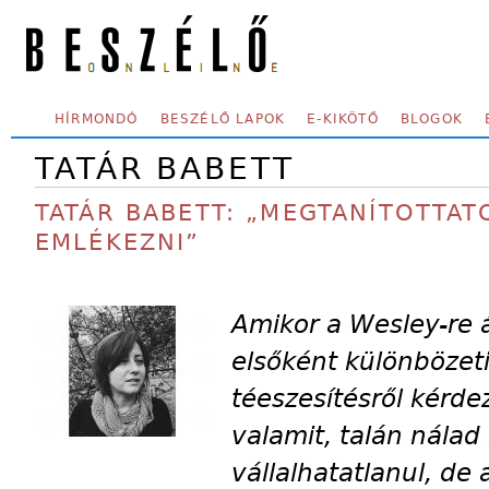
Skip to main content
SECONDARY MENU
HÍRMONDÓ
BESZÉLŐ LAPOK
E-KIKÖTŐ
BLOGOK
TATÁR BABETT
TATÁR BABETT: „MEGTANÍTOTTAT
EMLÉKEZNI”
Amikor a Wesley-re á
elsőként különbözeti
téeszesítésről kérde
valamit, talán nála
vállalhatatlanul, de 