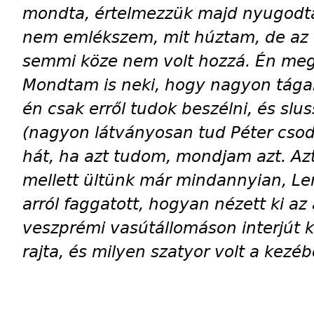
mondta, értelmezzük majd nyugodtan
nem emlékszem, mit húztam, de az 
semmi köze nem volt hozzá. Én meg 
Mondtam is neki, hogy nagyon tágan
én csak erről tudok beszélni, és slu
(nagyon látványosan tud Péter csodá
hát, ha azt tudom, mondjam azt. Az
mellett ültünk már mindannyian, Len
arról faggatott, hogyan nézett ki az a
veszprémi vasútállomáson interjút k
rajta, és milyen szatyor volt a kez