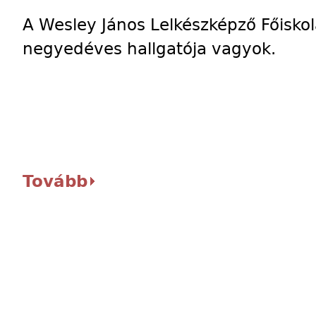
A Wesley János Lelkészképző Főisko
negyedéves hallgatója vagyok.
Tovább