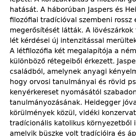
hatását. A háborúban Jaspers és Hei
filozófiai tradícióval szembeni ross
megerősítését látták. A lövészárkok
lét kérdései új intenzitással merültek
A létfilozófia két megalapítója a n
különböző rétegeiből érkezett. Jasp
családból, amelynek anyagi kényelm
hogy orvosi tanulmányai és rövid pszi
kenyérkereset nyomásától szabadon,
tanulmányozásának. Heidegger jóva
körülmények közül, vidéki konzerva
tradícionális katolikus környezetből 
amelyik büszke volt tradícióira és áp