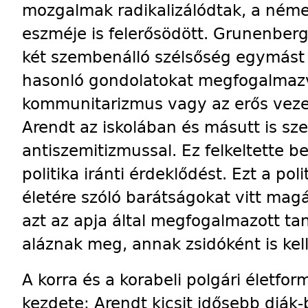
mozgalmak radikalizálódtak, a német
eszméje is felerősödött. Grunenberg
két szembenálló szélsőség egymást
hasonló gondolatokat megfogalmazva
kommunitarizmus vagy az erős vezet
Arendt az iskolában és másutt is sze
antiszemitizmussal. Ez felkeltette b
politika iránti érdeklődést. Ezt a pol
életére szóló barátságokat vitt mag
azt az apja által megfogalmazott ta
aláznak meg, annak zsidóként is ke
A korra és a korabeli polgári életfo
kezdete: Arendt kicsit idősebb diák-b