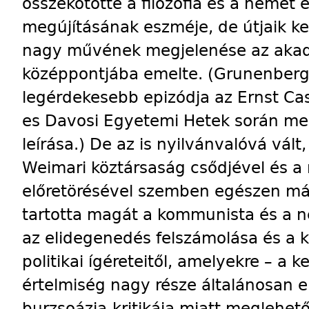
összekötötte a filozófia és a német 
megújításának eszméje, de útjaik ke
nagy művének megjelenése az akad
középpontjába emelte. (Grunenber
legérdekesebb epizódja az Ernst Cas
es Davosi Egyetemi Hetek során meg
leírása.) De az is nyilvánvalóvá vált,
Weimari köztársaság csődjével és a
előretörésével szemben egészen más
tartotta magát a kommunista és a nem
az elidegenedés felszámolása és a 
politikai ígéreteitől, amelyekre – a k
értelmiség nagy része általánosan e
burzsoázia-kritikája miatt meglehe