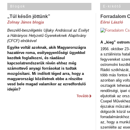
Blogok
E-kikötő
„Túl későn jöttünk”
Forradalom 
Zolnay János blogja
Eörsi László
Beszélő-beszélgetés Ujlaky Andrással az Esélyt
a Hátrányos Helyzetű Gyerekeknek Alapítvány
(CFCF) elnökével
A „kieg” ostrom
Egyike voltál azoknak, akik Magyarországra
1956. október 23-
hazatérve roma, esélyegyenlőségi ügyekkel
a sztálinista hat
kezdtek foglalkozni, és ráadásul
fegyvereket szere
kapcsolatrendszerük révén ehhez még
ostromolni kezdt
számottevő anyagi forrásokat is tudtak
Rádió székházát,
mozgósítani. Mi indított téged arra, hogy a
több más fontos 
magyarországi közéletnek ebbe a részébe
azonban alig volt
vesd bele magad valamikor az ezredforduló
osztagok teheraut
idején?
rendőrségi, ipar
eljutottak az ors
Tovább
Csepel Művekhez 
éjszakai műszakot
dolgozók közül s
forradalmárokhoz.
az, hogy a munk
szemlélte az es