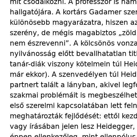
mit csodálkozni. A professzor is ham
hallgatójára. A kortárs Gadamer sze
különösebb magyarázatra, hiszen az 
szerény, de mégis magabiztos „zöld
nem észrevenni”. A kölcsönös vonz
nyilvánosság előtt bevallhatatlan ti
tanár-diák viszony kötelmein túl Hei
már ekkor). A szenvedélyen túl Hei
partnert talált a lányban, akivel le
szakmai problémáit is megbeszélhet
első szerelmi kapcsolatában lett fel
meghatározták fejlődését: ettől ke
vagy írásában jelen lesz Heidegger,
éppen ellenkezőleg, mint ellenpólu