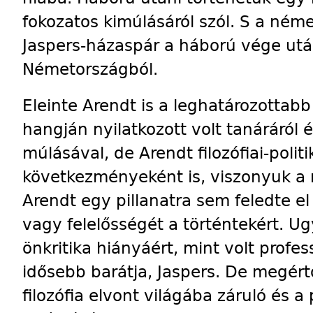
fokozatos kimúlásáról szól. S a néme
Jaspers-házaspár a háború vége után
Németországból.
Eleinte Arendt is a leghatározottabb 
hangján nyilatkozott volt tanáráról é
múlásával, de Arendt filozófiai-pol
következményeként is, viszonyuk a 
Arendt egy pillanatra sem feledte e
vagy felelősségét a történtekért. U
önkritika hiányáért, mint volt profes
idősebb barátja, Jaspers. De megért
filozófia elvont világába záruló és a 