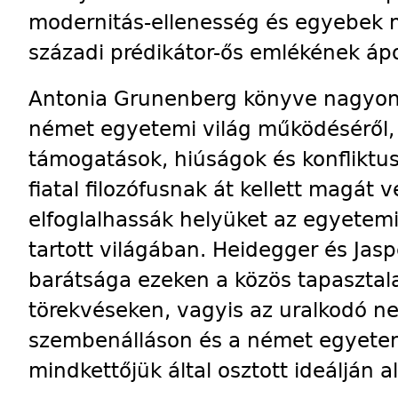
modernitás-ellenesség és egyebek m
századi prédikátor-ős emlékének ápo
Antonia Grunenberg könyve nagyon s
német egyetemi világ működéséről, 
támogatások, hiúságok és konfliktus
fiatal filozófusnak át kellett magát
elfoglalhassák helyüket az egyetemi
tartott világában. Heidegger és Jas
barátsága ezeken a közös tapasztal
törekvéseken, vagyis az uralkodó neo
szembenálláson és a német egyet
mindkettőjük által osztott ideálján a