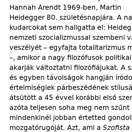
Hannah Arendt 1969-ben, Martin
Heidegger 80. születésnapjára. A n
kudarcokat sem hallgatta el: Heide
nemzeti szocializmussal szembeni v
veszélyét – egyfajta totalitarizmus
–, amikor a nagy filozófusok politik
akarják változtatni filozófiájukat. A
és egyben távolságok hangján íród
értelmiségiek párbeszédének stílus
átsütött a 45 évvel korábbi első sze
azóta teljesen soha meg nem szűnt c
mindenkinél jobban értetted gondo
mozgatórugóját. Azt, ami a
Szofista