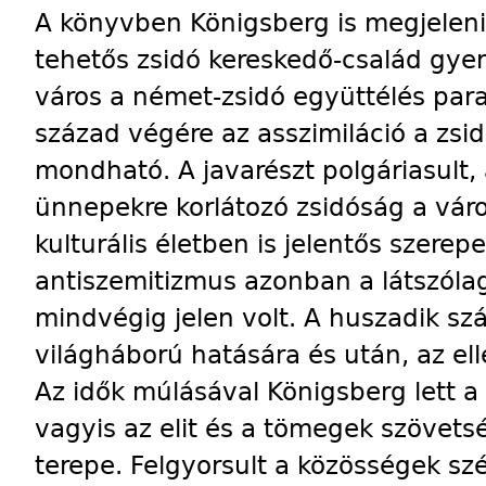
A könyvben Königsberg is megjelen
tehetős zsidó kereskedő-család gye
város a német-zsidó együttélés para
század végére az asszimiláció a zsid
mondható. A javarészt polgáriasult, 
ünnepekre korlátozó zsidóság a váro
kulturális életben is jelentős szerepe
antiszemitizmus azonban a látszólag 
mindvégig jelen volt. A huszadik sz
világháború hatására és után, az el
Az idők múlásával Königsberg lett a
vagyis az elit és a tömegek szövetsé
terepe. Felgyorsult a közösségek szét