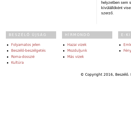
helyzetben sem s
kívülállóként vise
szerző.
BESZÉLŐ ÚJSÁG
HÍRMONDÓ
E-K
Folyamatos jelen
Hazai vizek
Eml
Beszélő-beszélgetés
Mozduljunk
Fény
Roma-dosszié
Más vizek
Kultúra
© Copyright 2016, Beszélő. 