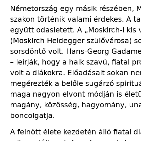
Németország egy másik részében, Ma
szakon történik valami érdekes. A t
együtt odasietett. A „Moskirch-i kis 
(Moskirch Heidegger szülővárosa) s
sorsdöntő volt. Hans-Georg Gadamer
– leírják, hogy a halk szavú, fiatal 
volt a diákokra. Előadásait sokan ne
megérezték a belőle sugárzó spirituá
maga nagyon elvont módján is életü
magány, közösség, hagyomány, unalom
boncolgatja.
A felnőtt élete kezdetén álló fiatal 