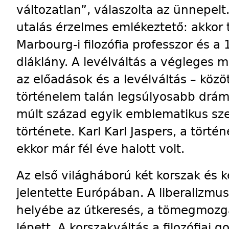
változatlan”, válaszolta az ünnepelt
utalás érzelmes emlékeztető: akkor ta
Marbourg-i filozófia professzor és a
diáklány. A levélváltás a végleges me
az előadások és a levélváltás – közöt
történelem talán legsúlyosabb drám
múlt század egyik emblematikus szere
története. Karl Karl Jaspers, a tört
ekkor már fél éve halott volt.
Az első világháború két korszak és k
jelentette Európában. A liberalizmus
helyébe az útkeresés, a tömegmozg
lépett. A korszakváltás a filozófiai 