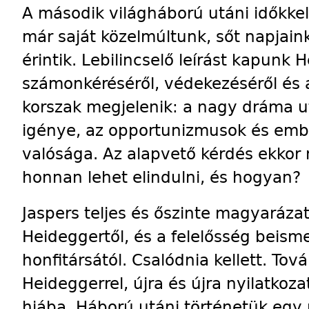
A második világháború utáni időkkel 
már saját közelmúltunk, sőt napjain
érintik. Lebilincselő leírást kapunk 
számonkéréséről, védekezéséről és az
korszak megjelenik: a nagy dráma ut
igénye, az opportunizmusok és emb
valósága. Az alapvető kérdés ekkor 
honnan lehet elindulni, és hogyan?
Jaspers teljes és őszinte magyarázat
Heideggertől, és a felelősség beism
honfitársától. Csalódnia kellett. Tová
Heideggerrel, újra és újra nyilatkozat
hiába. Háború utáni történetük egy 