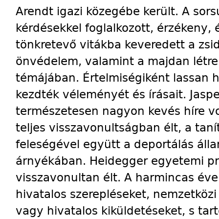
Arendt igazi közegébe került. A sors
kérdésekkel foglalkozott, érzékeny, 
tönkretevő vitákba keveredett a zs
önvédelem, valamint a majdan létre
témájában. Értelmiségiként lassan hí
kezdték véleményét és írásait. Jaspe
természetesen nagyon kevés híre vo
teljes visszavonultságban élt, a tanít
feleségével együtt a deportálás áll
árnyékában. Heidegger egyetemi pro
visszavonultan élt. A harmincas éve
hivatalos szerepléseket, nemzetköz
vagy hivatalos kiküldetéseket, s ta