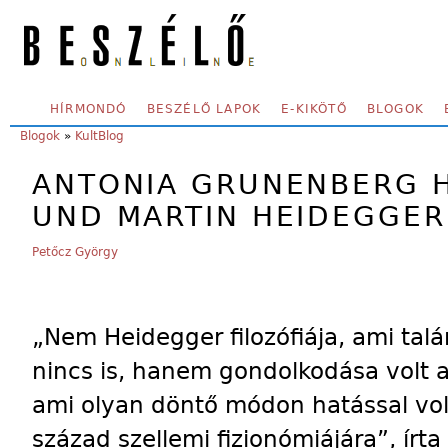
Skip to main content
SECONDARY MENU
HÍRMONDÓ
BESZÉLŐ LAPOK
E-KIKÖTŐ
BLOGOK
YOU ARE HERE:
Blogok
»
KultBlog
ANTONIA GRUNENBERG 
UND MARTIN HEIDEGGER
Petőcz György
„Nem Heidegger filozófiája, ami talá
nincs is, hanem gondolkodása volt a
ami olyan döntő módon hatással vol
század szellemi fizionómiájára”, írta