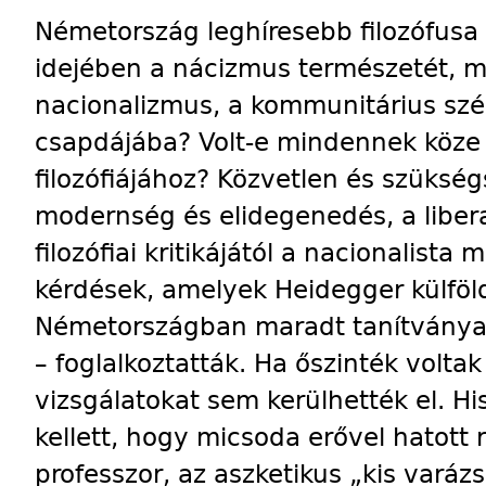
Németország leghíresebb filozófusa 
idejében a nácizmus természetét, mié
nacionalizmus, a kommunitárius szé
csapdájába? Volt-e mindennek köze 
filozófiájához? Közvetlen és szükség
modernség és elidegenedés, a liber
filozófiai kritikájától a nacionalista
kérdések, amelyek Heidegger külföl
Németországban maradt tanítványai
– foglalkoztatták. Ha őszinték volta
vizsgálatokat sem kerülhették el. H
kellett, hogy micsoda erővel hatott 
professzor, az aszketikus „kis varáz