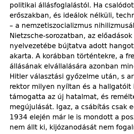
politikai állásfoglalástól. Ha csalód
erőszakban, és ideálok nélküli, te
– a nemzetiszocializmus nihilizmus
Nietzsche-sorozatban, az előadások s
nyelvezetébe bújtatva adott hangot. 
akarta. A korábban történtekre, a fr
állásának elvállalására azonban min
Hitler választási győzelme után, s a
rektor milyen nyíltan és a hallgatói
támogatta az új hatalmat, és remélt
megújulását. Igaz, a csábítás csak eg
1934 elején már le is mondott a pos
nem állt ki, kijózanodását nem foga