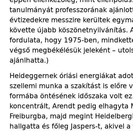
tanulmányát professzorának ajánlott
évtizedekre messzire kerültek egym
követte újabb köszönetnyilvánítás. A
fordulata, hogy 1975-ben, mindkette
végső megbékélésük jeleként – utols
ajánlhatta.)
Heideggernek óriási energiákat adott
szellemi munka a szakítást is előre v
formába öntésének időszaka volt ez
koncentrált, Arendt pedig elhagyta 
Freiburgba, majd megint Heidelber
hallgatta és főleg Jaspers-t, akivel a