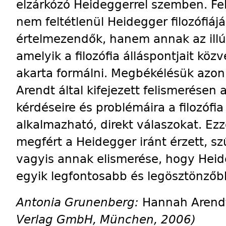
elzárkózó Heideggerrel szemben. Fel
nem feltétlenül Heidegger filozófiájá
értelmezendők, hanem annak az illú
amelyik a filozófia álláspontjait köz
akarta formálni. Megbékélésük azon 
Arendt által kifejezett felismerésen
kérdéseire és problémáira a filozóf
alkalmazható, direkt válaszokat. Ezze
megfért a Heidegger iránt érzett, sz
vagyis annak elismerése, hogy Hei
egyik legfontosabb és legösztönzőbb
Antonia Grunenberg:
Hannah Arendt
Verlag GmbH, München, 2006)