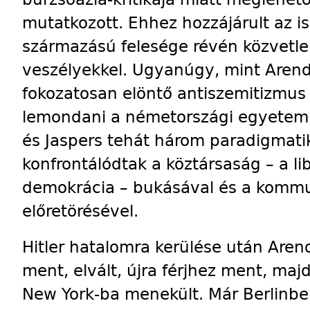
mutatkozott. Ehhez hozzájárult az is
származású felesége révén közvetle
veszélyekkel. Ugyanúgy, mint Arendt
fokozatosan elöntő antiszemitizmus 
lemondani a németországi egyetemi 
és Jaspers tehát három paradigmati
konfrontálódtak a köztársaság – a li
demokrácia – bukásával és a kommu
előretörésével.
Hitler hatalomra kerülése után Arend
ment, elvált, újra férjhez ment, ma
New York-ba menekült. Már Berlinbe