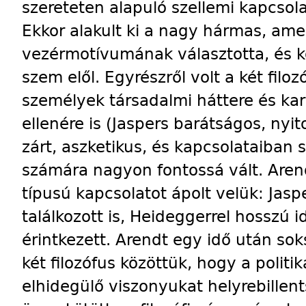
szereteten alapuló szellemi kapcsol
Ekkor alakult ki a nagy hármas, am
vezérmotívumának választotta, és k
szem elől. Egyrészről volt a két filo
személyek társadalmi háttere és kar
ellenére is (Jaspers barátságos, nyi
zárt, aszketikus, és kapcsolataiban
számára nagyon fontossá vált. Are
típusú kapcsolatot ápolt velük: Jasp
találkozott is, Heideggerrel hosszú 
érintkezett. Arendt egy idő után soks
két filozófus közöttük, hogy a polit
elhidegülő viszonyukat helyrebillents