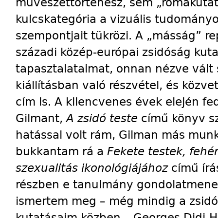
művészettörténész, sem „romakutat
kulcskategória a vizuális tudományo
szempontjait tükrözi. A „másság” re
századi közép-európai zsidóság kut
tapasztalataimat, onnan nézve vál
kiállításban való részvétel, és közve
cím is. A kilencvenes évek elején f
Gilmant,
A zsidó teste
című könyv sz
hatással volt rám, Gilman más munká
bukkantam rá a
Fekete testek, fehér
szexualitás ikonológiájához
című írás
részben e tanulmány gondolatmeneté
ismertem meg – még mindig a zsidó
kutatásaim közben – Georges Didi