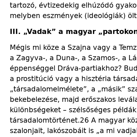
tartozó, évtizedekig elhúzódó gyakor
melyben eszmények (ideológiák) ölt
III. „Vadak” a magyar „partoko
Mégis mi köze a Szajna vagy a Temz
a Zagyva-, a Duna-, a Szamos-, a Lá
éppenséggel Dráva-partiakhoz? Buda­
a prostitúció vagy a hisztéria társa
„társadalomelmélete”, a „másik” sz
bekebelezése, majd erőszakos levál
különbségeket – szélsőséges példákk
társadalomtörténet.26 A magyar köz
szalonjait, lakószobáit is „a mi vadja