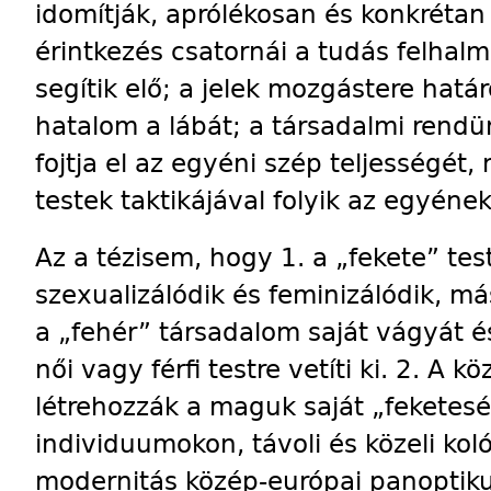
idomítják, aprólékosan és konkrétan
érintkezés csatornái a tudás felhal
segítik elő; a jelek mozgástere hatá
hatalom a lábát; a társadalmi rend
fojtja el az egyéni szép teljességét, 
testek taktikájával folyik az egyén
Az a tézisem, hogy 1. a „fekete” te
szexualizálódik és feminizálódik, má
a „fehér” társadalom saját vágyát és
női vagy férfi testre vetíti ki. 2. A
létrehozzák a maguk saját „feketes
individuumokon, távoli és közeli koló
modernitás közép-európai panoptiku