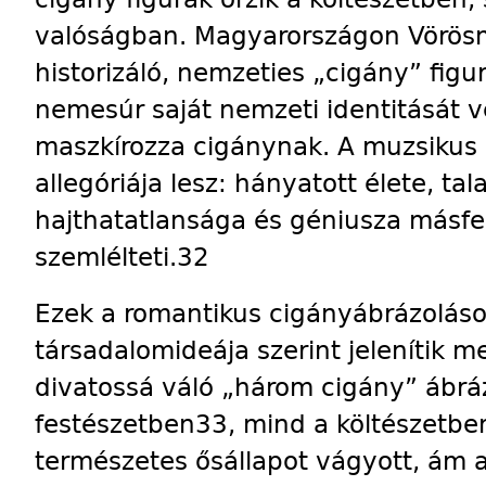
valóságban. Magyarországon Vörös­m
historizáló, nemzeties „cigány” figu
nemesúr saját nemzeti identitását v
maszkírozza cigánynak. A muzsikus 
allegóriája lesz: hányatott élete, tal
hajthatatlansága és géniusza másfel
szemlélteti.32
Ezek a romantikus cigányábrázolások
társadalomideája szerint jelenítik m
divatossá váló „három cigány” ábrá
festészetben33, mind a költészetbe
természetes ősállapot vágyott, ám a