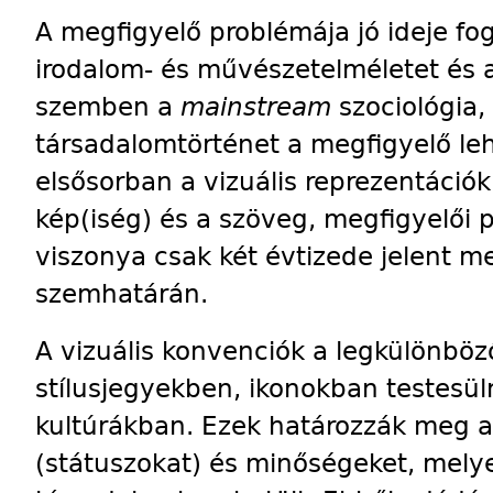
A megfigyelő problémája jó ideje fogla
irodalom- és művészetelméletet és a
szemben a
mainstream
szociológia,
társadalomtörténet a megfigyelő leh
elsősorban a vizuális reprezentáció
kép(iség) és a szöveg, megfigyelői p
viszonya csak két évtizede jelent me
szemhatárán.
A vizuális konvenciók a legkülönböz
stílusjegyekben, ikonokban testesü
kultúrákban. Ezek határozzák meg a
(státuszokat) és minőségeket, mely