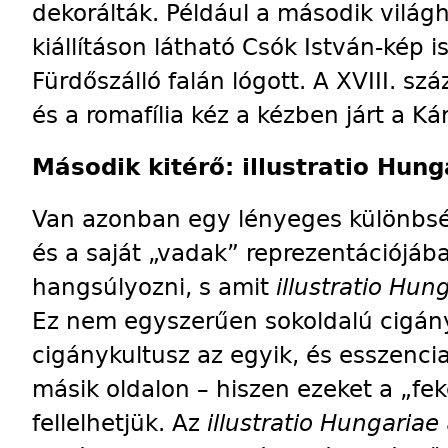
dekorálták. Például a második világ
kiállításon látható Csók István-kép is
Fürdőszálló falán lógott. A XVIII. s
és a romafília kéz a kézben járt a 
Második kitérő: illustratio Hung
Van azonban egy lényeges különbsé
és a saját „vadak” reprezentációjáb
hangsúlyozni, s amit
illustratio Hun
Ez nem egyszerűen sokoldalú cigán
cigánykultusz az egyik, és esszencia
másik oldalon – hiszen ezeket a „fe
fellelhetjük. Az
illustratio Hungariae