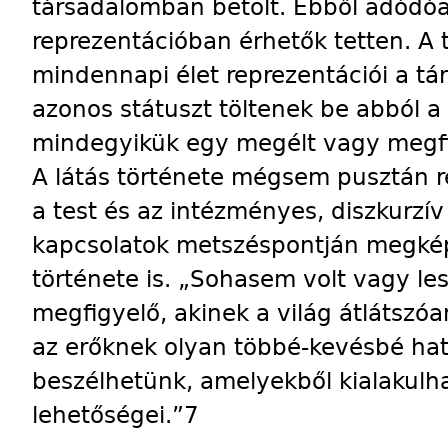
társadalomban betölt. Ebből adódóa
reprezentációban érhetők tetten. A
mindennapi élet reprezentációi a t
azonos státuszt töltenek be abból 
mindegyikük egy megélt vagy megfigy
A látás története mégsem pusztán 
a test és az intézményes, diszkurzív
kapcsolatok metszéspontján megkép
története is. „Sohasem volt vagy l
megfigyelő, akinek a világ átlátszó
az erőknek olyan többé-kevésbé hat
beszélhetünk, amelyekből kialakulh
lehetőségei.”7