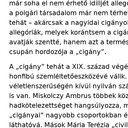
már soha el nem érhető idilljét alleg
a polgári társadalom már nem térhe
tehát – akárcsak a nagyidai cigány
allegóriák, melyek korántsem a cigá
avatják szentté, hanem azt a termés
csupán hordozója a „cigány”.
A „cigány” tehát a XIX. század vég
honfibú szemléltetőeszközévé válik.
véletlenszerűségén kívül nyilván s
is van. Miskolczy Amb­rus többek közöt
hadkötelezettséget hangsúlyozza, m
„cigányai” nagyobb csoportokban és
láthatóvá. Mások Mária Terézia „civil