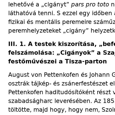
lehetővé a „cigányt”
pars pro toto
n
láthatóvá tenni. S ezzel egy időben
fizikai és mentális peremeire száműzn
peremhelyzeteket „cigány” helyzetk
III. 1. A testek kiszorítása, „be
felszámolása: „Cigányok” a Sza
festőművészei a Tisza-parton
August von Pettenkofen és Johann Gu
osztrák tájkép- és zsánerfestészet el
Pettenkofen haditudósítóként részt 
szabadságharc leverésében. Az 185
töltötte, majd hogy, hogy nem, Szoln