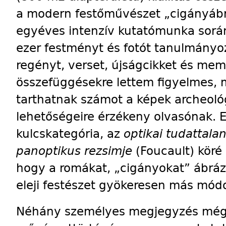
a modern festőművészet „cigányábrá
egyéves intenzív kutatómunka sorá
ezer festményt és fotót tanulmányoz
regényt, verset, újságcikket és mem
összefüggésekre lettem figyelmes, 
tarthatnak számot a képek archeológ
lehetőségeire érzékeny olvasónak. E 
kulcskategória, az
optikai tudattala
panoptikus rezsimje
(Foucault) köré
hogy a romákat, „cigányokat” ábrázo
eleji festészet gyökeresen más módo
Néhány személyes megjegyzés még 