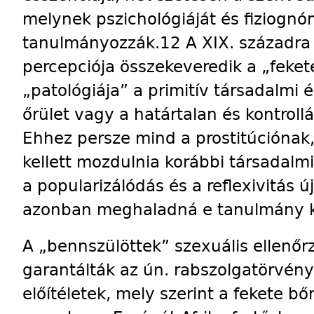
melynek pszichológiáját és fiziognó
tanulmányozzák.12 A XIX. századra t
percepciója összekeveredik a „fekete
„patológiája” a primitív társadalmi él
őrület vagy a határtalan és kontrollá
Ehhez persze mind a prostitúciónak
kellett mozdulnia korábbi társadalmi 
a popularizálódás és a reflexivitás ú
azonban meghaladná e tanulmány k
A „bennszülöttek” szexuális ellenőrz
garantálták az ún. rabszolgatörvény
előítéletek, mely szerint a fekete bőr