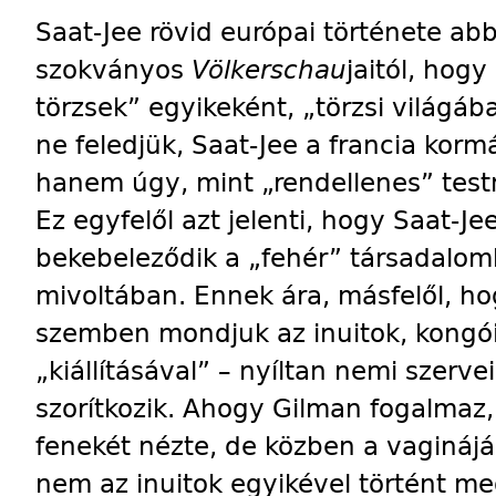
Saat-Jee rövid európai története abb
szokványos
Völkerschau
jaitól, hog
törzsek” egyikeként, „törzsi világában
ne feledjük, Saat-Jee a francia korm
hanem úgy, mint „rendellenes” testm
Ez egyfelől azt jelenti, hogy Saat-
bekebeleződik a „fehér” társadalom
mivoltában. Ennek ára, másfelől, h
szemben mondjuk az inuitok, kongói
„kiállításával” – nyíltan nemi szerve
szorítkozik. Ahogy Gilman fogalmaz,
fenekét nézte, de közben a vaginájá
nem az inuitok egyikével történt me