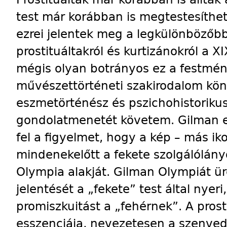
test már korábban is megtestesíthett
ezrei jelentek meg a legkülönbözőbb
prostituáltakról és kurtizánokról a X
mégis olyan botrányos ez a festmén
művészettörténeti szakirodalom kön
eszmetörténész és pszichohistoriku
gondolatmenetét követem. Gilman e
fel a figyelmet, hogy a kép – más ik
mindenekelőtt a fekete szolgálólányo
Olympia alakját. Gilman Olympiát ür
jelentését a „fekete” test által nyeri
promiszkuitást a „fehérnek”. A prosti
esszenciája, nevezetesen a szenved