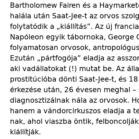
Bartholomew Fairen és a Haymarketen
halála után Saat-Jee-t az orvos szolg
folytatódik a „kiállítás”. Az új franci
Napóleon egyik tábornoka, George C
folyamatosan orvosok, antropológus
Ezután „pártfogója” eladja az assz
aki vadállatokat (!) mutat be. Az ál
prostitúcióba dönti Saat-Jee-t, és 
érkezése után, 26 évesen meghal – sz
diagnosztizálnak nála az orvosok. Ho
hanem a vándorcirkuszos eladja a 
nak, ahol viaszba öntik, felboncolják
kiállítják.