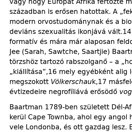
vagy hogy Európát Afrika fertőzte me
században is erősen hatottak. A „fek
modern orvostudománynak és a bio
deviáns szexualitás ikonjává vált.14 
formatív és mára már alaposan feld
Jee (Sarah, Sawtche, Saartjie) Baart
törzshöz tartozó rabszolganő – a „h
„kiállítása”,16 mely egyébként alig ló
megszokott
Völkerschau
k,17 másfel
évtizedeire negrofíliává erősödő
vog
Baartman 1789-ben született Dél-Afr
kerül Cape Townba, ahol egy angol h
vele Londonba, és ott gazdag lesz. E