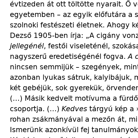
évtizeden át ott töltötte nyarait. Ő 
egyetemben – az egyik előfutára a s
szolnoki festészeti életnek. Ahogy k
Dezső 1905-ben írja: „A cigány von
jellegénél
, festői viseleténél, szoká
nagyszerű eredetiségénél fogva.
A 
nincsen semmijük – szegények, min
azonban lyukas sátruk, kalyibájuk, 
két gebéjük, sok gyerekük, örvendene
(…) Másik kedvelt motívuma a fürd
csoportja. (…)
Kedves
tárgyú kép a 
rohan zsákmányával a mezőn át, mi
Ismerünk azonkívül fej tanulmányoka