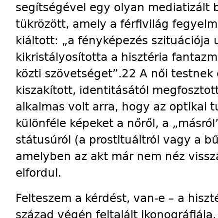
segítségével egy olyan mediatizált 
tükrözött, amely a férfivilág fegyelm
kiáltott: „a fényképezés szituációj
kikristályosította a hisztéria fanta
közti szövetséget”.22 A női testnek 
kiszakított, identitásától megfosztot
alkalmas volt arra, hogy az optikai 
különféle képeket a nőről, a „másról
státusúról (a prostituáltról vagy a b
amelyben az akt már nem néz vissza
elfordul.
Felteszem a kérdést, van-e – a hiszt
század végén feltalált ikonográfiája