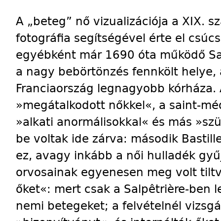
A „beteg” nő vizualizációja a XIX. 
fotográfia segítségével érte el csú
egyébként már 1690 óta működő Salp
a nagy bebörtönzés fennkölt helye, 
Franciaország legnagyobb kórháza. 
»megátalkodott nőkkel«, a saint-mé
»alkati anormálisokkal« és más »szü
be voltak ide zárva: második Bastill
ez, avagy inkább a női hulladék gyű
orvosainak egyenesen meg volt tiltv
őket«: mert csak a Salpêtrière-ben l
nemi betegeket; a felvételnél vizsgál