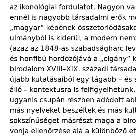
az ikonológiai fordulatot. Na­gyon 
ennél is nagyobb társadalmi erők m
„magyar” képének összetorlódásakor
ulmány­ból is kiderül, a modern nem
(azaz az 1848-as szabadságharc lev
és honfibú hordozójává a „cigány” k
birodalom XVIII–XIX. századi társad
újabb kutatásaiból egy tágabb – é
álló – kontextusra is felfigyelhetün
ugyanis csupán részben adódott ab
más nyelveket beszéltek és más kult
sokszínűséget másrészt maga a biro
vonja ellenőrzése alá a különböző et