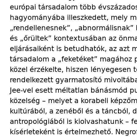
európai társadalom több évszázad
hagyományába illeszkedett, mely m
„rendellenesnek”, „abnormálisnak” 
és „őrültek” kontextusában az önm
eljárásaiként is betudhatók, az azt 
társadalom a „feketéket” magához 
közel érzékelte, hiszen lényegesen t
rendelkezett gyarmatosító mivoltában
Jee-vel esett méltatlan bánásmód p
közelség – melyet a korabeli képzőm
kultúrából, a zenéből és a táncból,
antropológiából is kiolvashatunk – f
kísérleteként is értelmezhető. Negrof