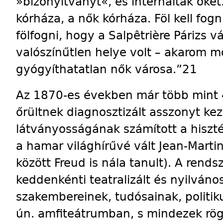
»bizo­nyítványt«, és internálták őke
kórháza, a nők kórháza. Föl kell fogni
fölfogni, hogy a Salpêtrière Párizs 
valószínűtlen helye volt – akarom m
gyógyíthatatlan nők városa.”21
Az 1870-es években már több mint 
őrültnek diagnosztizált asszonyt keze
látványosságának számított a hiszté
a hamar világhírűvé vált Jean-Marti
között Freud is nála tanult). A rends
keddenkénti teatralizált és nyilván
szakembereinek, tudósainak, politi
ún. amfiteátrumban, s mindezek rögz