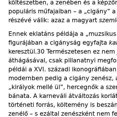
költészetben, a zenében és a képző
populáris műfajaiban – a „cigány” 
részévé válik: azaz a magyart
szemlé
Ennek eklatáns példája a „muzsikus
figurájában a cigányság egyfajta
ka
keresztül.30 Természetesen ez nem j
áthágásával, csak pillanatnyi megfo
példái a XVI. századi ikonográfiába
modernben pedig a cigány zenész, ak
„királyok mellé ül”, hercegnők a szer
bánata. A karneváli átváltozás korlá
történeti forrás, költemény is besz
zenélő – s ezáltal zenészként nem fe