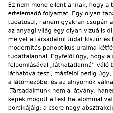
Ez nem mond ellent annak, hogy a te
értelemadó folyamat. Egy olyan tap
tudatosul, hanem gyakran csupán az
az anyagi világ egy olyan vizuális 
melyet a társadalmi tudat kiszűr és 
modernitás panoptikus uralma kétfél
tudattalannal. Egyfelől úgy, hogy a
felbomlásával „láthatatlanná” váló 
láthatóvá teszi, másfelől pedig úgy
a látómezőbe, és az elnyomók válna
„Társadalmunk nem a látvány, hanem
képek mögött a test hatalommal való
porcikájáig; a csere nagy absztrakc