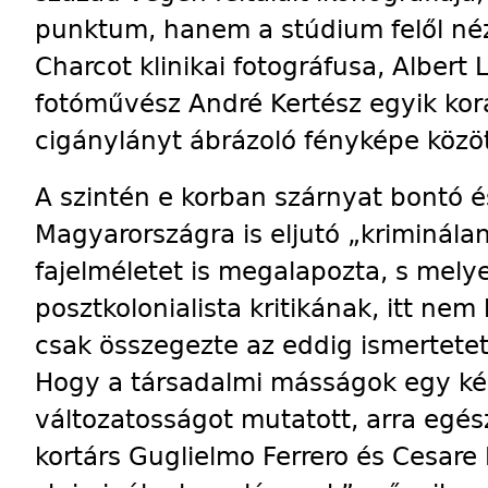
punktum, hanem a stúdium felől né
Charcot klinikai fotográfusa, Albert
fotóművész André Kertész egyik kora
cigánylányt ábrázoló fényképe közö
A szintén e korban szárnyat bontó 
Magyarországra is eljutó „kriminálan
fajelméletet is megalapozta, s melye
posztkolonialista kritikának, itt nem
csak összegezte az eddig ismertete
Hogy a társadalmi másságok egy ké
változatosságot mutatott, arra egés
kortárs Guglielmo Ferrero és Cesa