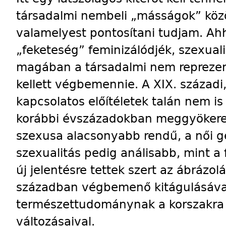
társadalmi nembeli „másságok” közö
valamelyest pontosítani tudjam. Ah
„feketeség” feminizálódjék, szexuali
magában a társadalmi nem reprezen
kellett végbemennie. A XIX. századi,
kapcsolatos előítéletek talán nem i
korábbi évszázadokban meggyökeres
szexusa alacsonyabb rendű, a női gen
szexualitás pedig análisabb, mint a 
új jelentésre tettek szert az ábrázo
században végbemenő kitágulásával,
természettudománynak a korszakra 
változásaival.