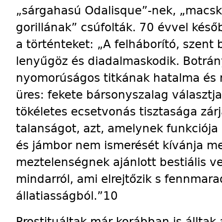
„sárgahasú Oda­lisque”-nek, „macsk
gorillának” csúfolták. 70 évvel késő
a történteket: „A felháborító, szent
lenyűgöz és diadalmaskodik. Botrán
nyomorúságos titkának hatalma és n
üres: fekete bársonyszalag választja
tökéletes ecsetvonás tisztasága zárj
ta­lan­ságot, azt, amelynek funkció
és jámbor nem ismerését kívánja me
meztelenségnek ajánlott bestiális 
mindarról, ami elrejtőzik s fennmara
állatiasságból.”10
Prostituáltak már korábban is álltak