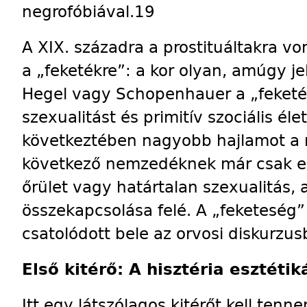
negrofóbiával.19
A XIX. századra a prostituáltakra v
a „feketékre”: a kor olyan, amúgy j
Hegel vagy Schopenhauer a „feketék
szexualitást és primitív szociális éle
következtében nagyobb hajlamot a r
következő nemzedéknek már csak egy
őrület vagy határtalan szexualitás, 
összekapcsolása felé. A „feketeség”
csatolódott bele az orvosi diskurzus
Első kitérő: A hisztéria esztétik
Itt egy látszólagos kitérőt kell tenn