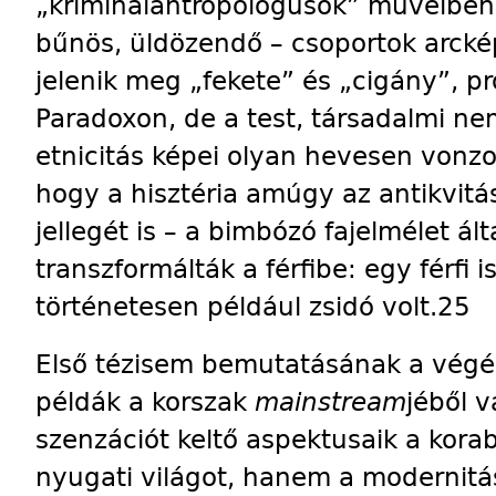
„kriminálantropológusok” műveiben a
bűnös, üldözendő – csoportok arck
jelenik meg „fekete” és „cigány”, pro
Paradoxon, de a test, társadalmi n
etnicitás képei olyan hevesen von
hogy a hisztéria amúgy az antikvitá
jellegét is – a bimbózó fajelmélet ál
transzformálták a férfibe: egy férfi i
történetesen például zsidó volt.25
Első tézisem bemutatásának a végé
példák a korszak
mainstream
jéből 
szenzációt keltő aspektusaik a korabe
nyugati világot, hanem a modernitá