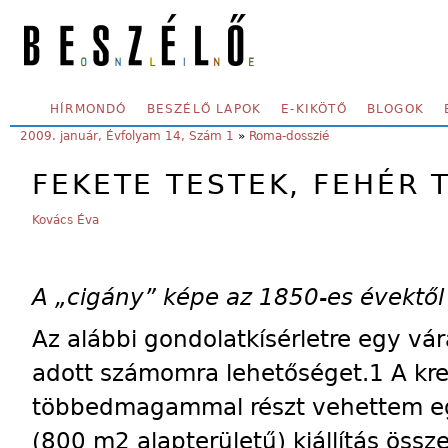
Skip to main content
SECONDARY MENU
HÍRMONDÓ
BESZÉLŐ LAPOK
E-KIKÖTŐ
BLOGOK
YOU ARE HERE:
2009. január, Évfolyam 14, Szám 1
»
Roma-dosszié
FEKETE TESTEK, FEHÉR 
Kovács Éva
A „cigány” képe az 1850-es évektől 
Az alábbi gondolatkísérletre egy vár
adott számomra lehetőséget.1 A kre
többedmagammal részt vehettem egy
(800 m2 alapterüle­tű) kiállítás öss