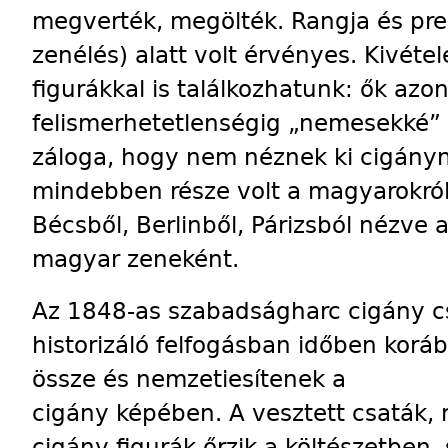
megverték, megölték. Rangja és pres
zenélés) alatt volt érvényes. Kivét
figurákkal is találkozhatunk: ők az
felismerhetetlenségig „nemesekké” 
záloga, hogy nem néznek ki cigányn
mindebben része volt a magyarokról 
Bécsből, Berlinből, Párizsból nézve 
magyar zeneként.
Az 1848-as szabadságharc cigány cs
historizáló felfogásban időben korá
össze és nemzetiesítenek a
cigány képében. A vesztett csaták,
cigány figurák őrzik a költészetben,