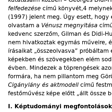
felfedezése
című könyvét,4 melynek 
(1997) jelent meg. Úgy esett, hogy é
olvastam a
Vénusz megnyitása
című
kedvenc szerzőm, Gilman és Didi-
nem hivatkoztak egymás műveire, é
írásaikat „ös­szeolvasva” próbáltam
képekben és szövegekben elém sodo
évben. Mindezek a töprengések azo
formára, ha nem pillantom meg Gör
Cigánylány és aktmodell
című festm
festőművész képe előtt „állt össze 
I. Képtudományi megfontolások