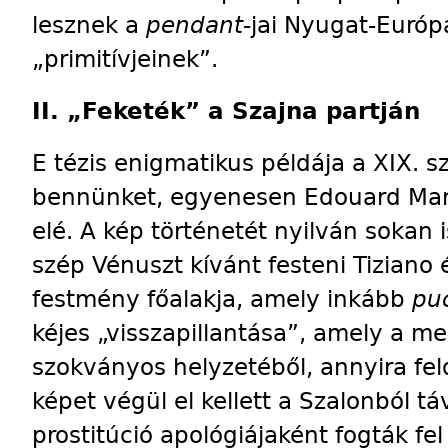
lesznek a
pendant
-jai Nyugat-Európa
„primitívjeinek”.
II. „Feketék” a Szajna partján
E tézis enigmatikus példája a XIX. s
bennünket, egyenesen Edouard Ma
elé. A kép történetét nyilván sokan
szép Vénuszt kívánt festeni Tiziano
festmény főalakja, amely inkább
pu
kéjes „visszapillantása”, amely a me
szokványos helyzetéből, annyira fel
képet végül el kellett a Sza­lon­ból tá
prostitúció apológiá­jaként fogták fe