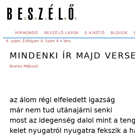
Skip to main content
SECONDARY MENU
HÍRMONDÓ
BESZÉLŐ LAPOK
E-KIKÖTŐ
BLOGOK
YOU ARE HERE:
6. szám, Évfolyam 4, Szám 6
»
Vers
MINDENKI ÍR MAJD VERS
Branko Miljković
az álom régi elfeledett igazság
már nem tud utánajárni senki
most az idegenség dalol mint a ten
kelet nyugatról nyugatra fekszik a