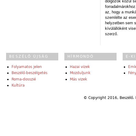
dolgozók közül s
forradalmárokhoz.
az, hogy a munk
szemlélte az es
helyzetben sem s
kívülállóként vise
szerző.
BESZÉLŐ ÚJSÁG
HÍRMONDÓ
E-K
Folyamatos jelen
Hazai vizek
Eml
Beszélő-beszélgetés
Mozduljunk
Fény
Roma-dosszié
Más vizek
Kultúra
© Copyright 2016, Beszélő. 