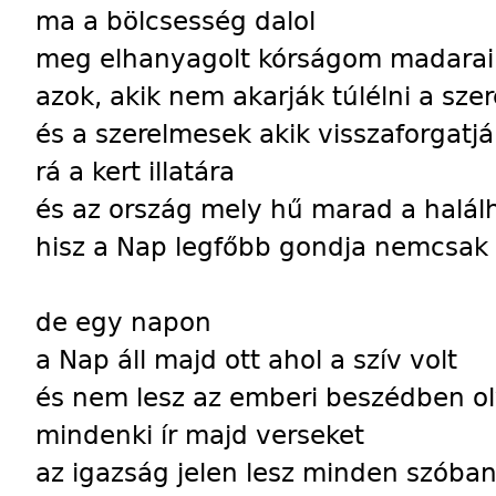
ma a bölcsesség dalol
meg elhanyagolt kórságom madarai h
azok, akik nem akarják túlélni a sze
és a szerelmesek akik visszaforgatj
rá a kert illatára
és az ország mely hű marad a halál
hisz a Nap legfőbb gondja nemcsak 
de egy napon
a Nap áll majd ott ahol a szív volt
és nem lesz az emberi beszédben oly
mindenki ír majd verseket
az igazság jelen lesz minden szóban