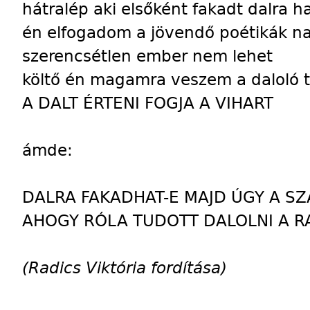
hátralép aki elsőként fakadt dalra h
én elfogadom a jövendő poétikák n
szerencsétlen ember nem lehet
költő én magamra veszem a daloló t
A DALT ÉRTENI FOGJA A VIHART
ámde:
DALRA FAKADHAT-E MAJD ÚGY A S
AHOGY RÓLA TUDOTT DALOLNI A R
(Radics Viktória fordítása)