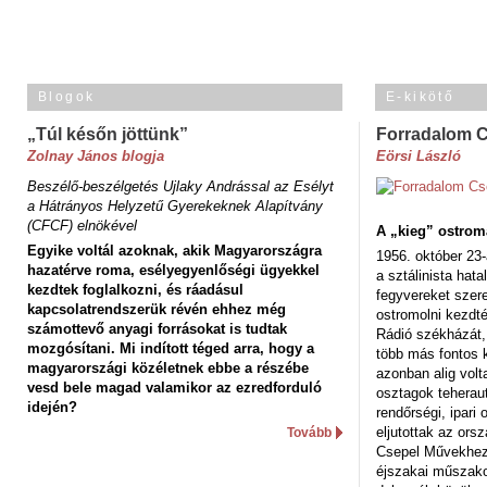
Blogok
E-kikötő
„Túl későn jöttünk”
Forradalom 
Zolnay János blogja
Eörsi László
Beszélő-beszélgetés Ujlaky Andrással az Esélyt
a Hátrányos Helyzetű Gyerekeknek Alapítvány
(CFCF) elnökével
A „kieg” ostrom
Egyike voltál azoknak, akik Magyarországra
1956. október 23-
hazatérve roma, esélyegyenlőségi ügyekkel
a sztálinista hat
kezdtek foglalkozni, és ráadásul
fegyvereket szere
kapcsolatrendszerük révén ehhez még
ostromolni kezdt
számottevő anyagi forrásokat is tudtak
Rádió székházát,
mozgósítani. Mi indított téged arra, hogy a
több más fontos 
magyarországi közéletnek ebbe a részébe
azonban alig volt
vesd bele magad valamikor az ezredforduló
osztagok teheraut
idején?
rendőrségi, ipar
eljutottak az ors
Tovább
Csepel Művekhez 
éjszakai műszakot